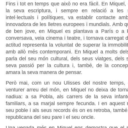
Fins i tot en temps que això no era fàcil. En Miquel, 
la seva escriptura, i sempre en relació a les 
intel·lectuals i polítiques, va establir contacte am
innovadora de les lletres europees i mundials. Amb q
de ben jove, en Miquel es plantava a París o a 
conversava, veia cinema i teatre, i tornava carregat d
actitud representa la voluntat de superar la immobili
amb allò més contemporani. En Miquel a molts dels
parla del seu món cultural, dels seus viatges, dels s
seva passió per la cultura i, també, de la concep
amara la seva manera de pensar.
Però mai, com un nou Ulisses del nostre temps, 
venturer arreu del món, en Miquel no deixa de torna
nadiua: a sa Pobla, als carrers de la seva infant
familiars, a sa marjal sempre fecunda. I en aquest r
seu poble i als seus records és on es retroba, tamb
republicana del seu pare i el seu oncle.
Una vegada més en Miquel ens demostra que el rec