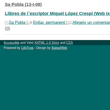
Sa Pobla (13-I-08)
Llibres de l´escriptor Miquel López Crespí (Web Ix
Sa Pobla
|
Enllaç permanent
|
Afegeix un comentar
(0)
Accessible
and Valid
XHTML 1.0 Strict
and
CSS
Powered by
LifeType
- Design by
BalearWeb