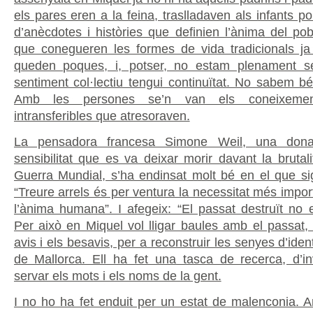
els pares eren a la feina, traslladaven als infants p
d’anècdotes i històries que definien l’ànima del po
que conegueren les formes de vida tradicionals j
queden poques, i, potser, no estam plenament s
sentiment col·lectiu tengui continuïtat. No sabem 
Amb les persones se’n van els coneixemen
intransferibles que atresoraven.
La pensadora francesa Simone Weil, una don
sensibilitat que es va deixar morir davant la brutal
Guerra Mundial, s’ha endinsat molt bé en el que sign
“Treure arrels és per ventura la necessitat més impor
l’ànima humana”. I afegeix: “El passat destruït no 
Per això en Miquel vol lligar baules amb el passat, 
avis i els besavis, per a reconstruir les senyes d’iden
de Mallorca. Ell ha fet una tasca de recerca, d’in
servar els mots i els noms de la gent.
I no ho ha fet enduit per un estat de malenconia. An