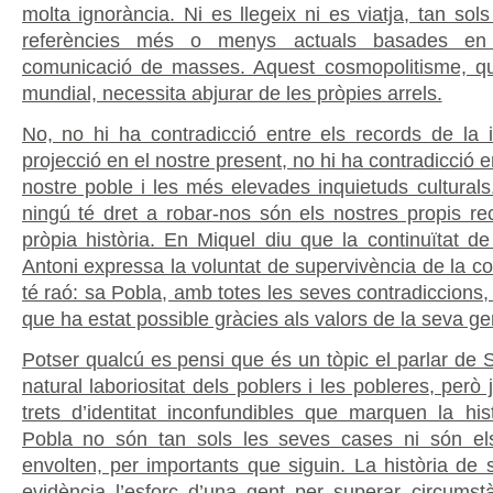
molta ignorància. Ni es llegeix ni es viatja, tan sol
referències més o menys actuals basades en
comunicació de masses. Aquest cosmopolitisme, qu
mundial, necessita abjurar de les pròpies arrels.
No, no hi ha contradicció entre els records de la i
projecció en el nostre present, no hi ha contradicció en
nostre poble i les més elevades inquietuds culturals
ningú té dret a robar-nos són els nostres propis rec
pròpia història. En Miquel diu que la continuïtat de
Antoni expressa la voluntat de supervivència de la co
té raó: sa Pobla, amb totes les seves contradiccions
que ha estat possible gràcies als valors de la seva ge
Potser qualcú es pensi que és un tòpic el parlar de S
natural laboriositat dels poblers i les pobleres, però
trets d’identitat inconfundibles que marquen la his
Pobla no són tan sols les seves cases ni són e
envolten, per importants que siguin. La història de
evidència l’esforç d’una gent per superar circumst