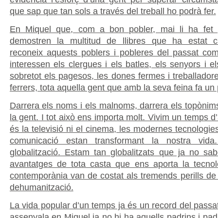
que sap que tan sols a través del treball ho podrà fer.
En Miquel que, com a bon pobler, mai li ha fet 
demostren la multitud de llibres que ha estat ca
reconeix aquests poblers i pobleres del passat com
interessen els clergues i els batles, els senyors i el
sobretot els pagesos, les dones fermes i treballadores
ferrers, tota aquella gent que amb la seva feina fa un 
Darrera els noms i els malnoms, darrera els topònims
la gent. I tot això ens importa molt. Vivim un temps d’
és la televisió ni el cinema, les modernes tecnologies 
comunicació estan transformant la nostra vid
globalització. Estam tan globalitzats que ja no s
avantatges de tota casta que ens aporta la tecnolo
contemporània van de costat als tremends perills de 
dehumanització.
La vida popular d’un temps ja és un record del passa
assenyala en Miquel ja no hi ha aquells padrins i pa