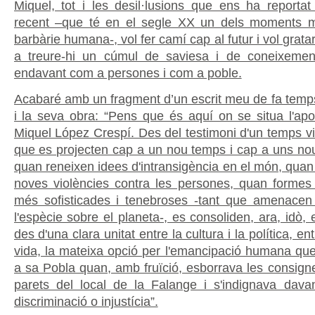
Miquel, tot i les desil·lusions que ens ha reportat
recent –que té en el segle XX un dels moments m
barbàrie humana-, vol fer camí cap al futur i vol gratar
a treure-hi un cúmul de saviesa i de coneixement
endavant com a persones i com a poble.
Acabaré amb un fragment d’un escrit meu de fa temp
i la seva obra: “Pens que és aquí on se situa l'apor
Miquel López Crespí. Des del testimoni d'un temps v
que es projecten cap a un nou temps i cap a uns nou
quan reneixen idees d'intransigència en el món, qua
noves violències contra les persones, quan formes 
més sofisticades i tenebroses -tant que amenacen 
l'espècie sobre el planeta-, es consoliden, ara, idò, e
des d'una clara unitat entre la cultura i la política, entr
vida, la mateixa opció per l'emancipació humana que
a sa Pobla quan, amb fruïció, esborrava les consigne
parets del local de la Falange i s'indignava dava
discriminació o injustícia”.