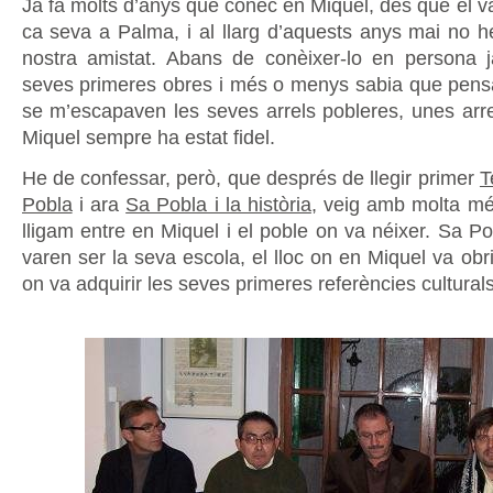
Ja fa molts d’anys que conec en Miquel, des que el v
ca seva a Palma, i al llarg d’aquests anys mai no h
nostra amistat. Abans de conèixer-lo en persona ja
seves primeres obres i més o menys sabia que pensav
se m’escapaven les seves arrels pobleres, unes arre
Miquel sempre ha estat fidel.
He de confessar, però, que després de llegir primer
T
Pobla
i ara
Sa Pobla i la història
, veig amb molta més
lligam entre en Miquel i el poble on va néixer. Sa Po
varen ser la seva escola, el lloc on en Miquel va obrir
on va adquirir les seves primeres referències culturals