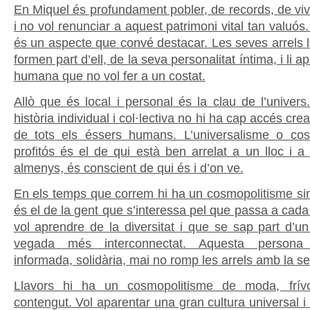
En Miquel és profundament pobler, de records, de vivèn
i no vol renunciar a aquest patrimoni vital tan valuó
és un aspecte que convé destacar. Les seves arrels l
formen part d’ell, de la seva personalitat íntima, i li 
humana que no vol fer a un costat.
Allò que és local i personal és la clau de l’univers
història individual i col·lectiva no hi ha cap accés cre
de tots els éssers humans. L’universalisme o co
profitós és el de qui està ben arrelat a un lloc i a
almenys, és conscient de qui és i d’on ve.
En els temps que correm hi ha un cosmopolitisme sinc
és el de la gent que s’interessa pel que passa a cada
vol aprendre de la diversitat i que se sap part d’u
vegada més interconnectat. Aquesta persona c
informada, solidària, mai no romp les arrels amb la se
Llavors hi ha un cosmopolitisme de moda, frív
contengut. Vol aparentar una gran cultura universal 