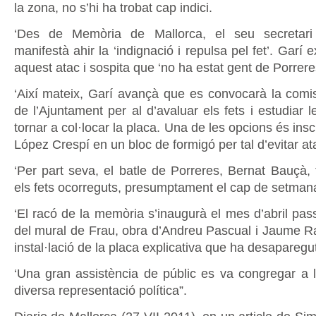
la zona, no s’hi ha trobat cap indici.
‘Des de Memòria de Mallorca, el seu secretari
manifestà ahir la ‘indignació i repulsa pel fet’. Garí 
aquest atac i sospita que ‘no ha estat gent de Porrer
‘Així mateix, Garí avançà que es convocarà la comiss
de l’Ajuntament per al d’avaluar els fets i estudiar le
tornar a col·locar la placa. Una de les opcions és ins
López Crespí en un bloc de formigó per tal d’evitar at
‘Per part seva, el batle de Porreres, Bernat Bauç
els fets ocorreguts, presumptament el cap de setman
‘El racó de la memòria s’inaugurà el mes d’abril pas
del mural de Frau, obra d’Andreu Pascual i Jaume R
instal·lació de la placa explicativa que ha desaparegut
‘Una gran assistència de públic es va congregar a l
diversa representació política”.