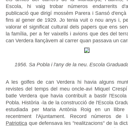
Escola, hi vaig trobar números endarrerits d'a
publicació que dirigí mossèm Parera i Sansó d'ençà
fins al gener de 1929. Jo tenia vuit o nou anys i, pe
valorar el significat cultural dels papers que ens se
la família, per a fer vaixells i avions que des del ter
can Verdera llançàvem al carrer quan passava un car
1956. Sa Pobla i l'any de la neu. Escola Graduad
A les golfes de can Verdera hi havia alguns munt
revistes del temps del meu oncle-avi Miquel Crespí
batle Verdera que havia contribuït a bastir l'Esco
Pobla. Història -la de la construcció de l'Escola Gra
estudiada per Maria Antònia Roig en un llibre
recentment l'Ajuntament. Record números de 
Patriotica
que defensava les "realitzacions" de la dic