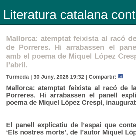
Literatura catalana co
Mallorca: atemptat feixista al racó 
de Porreres. Hi arrabassen el panel
amb el poema de Miquel López Cresp
l’abril.
Turmeda | 30 Juny, 2026 19:32 |
Compartir:
Mallorca: atemptat feixista al racó de 
Porreres. Hi arrabassen el panell expl
poema de Miquel López Crespí, inaugurat l
El panell explicatiu de l’espai que con
‘Els nostres morts’, de l’autor Miquel Ló