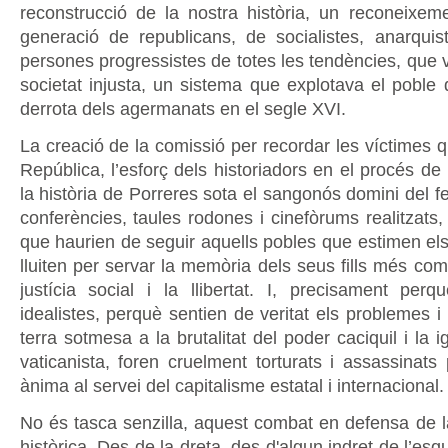
reconstrucció de la nostra història, un reconeixem
generació de republicans, de socialistes, anarquis
persones progressistes de totes les tendències, que 
societat injusta, un sistema que explotava el poble 
derrota dels agermanats en el segle XVI.
La creació de la comissió per recordar les víctimes qu
República, l’esforç dels historiadors en el procés de
la història de Porreres sota el sangonós domini del fe
conferències, taules rodones i cinefòrums realitzats
que haurien de seguir aquells pobles que estimen els
lluiten per servar la memòria dels seus fills més c
justícia social i la llibertat. I, precisament pe
idealistes, perquè sentien de veritat els problemes i
terra sotmesa a la brutalitat del poder caciquil i la i
vaticanista, foren cruelment torturats i assassinats
ànima al servei del capitalisme estatal i internacional.
No és tasca senzilla, aquest combat en defensa de 
històrica. Des de la dreta, des d'algun indret de l’es