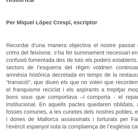
Per Miquel López Crespí, escriptor
Recordar d’una manera objectiva el nostre passat
crims del feixisme, s’ha fet summament necessari e
confusió fomentada des de tots els poders establerts.
sectors de l’esquerra del règim voldrien continu
amnèsia històrica decretada en temps de la restaura
“transició”, que diuen els que no volen que recordem
el franquisme reciclat i els aspirants a trepitjar mo
bons sous que comportava –i comporta - el repar
institucional. En aquells pactes quedaren oblidats,
fosses comunes, a les cunetes dels nostres pobles, e
i dones de Mallorca assassinats i torturats per F
l’exèrcit espanyol sota la complaença de l’església cat