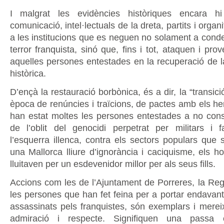
I malgrat les evidències històriques encara h
comunicació, intel·lectuals de la dreta, partits i orga
a les institucions que es neguen no solament a cond
terror franquista, sinó que, fins i tot, ataquen i pr
aquelles persones entestades en la recuperació de 
històrica.
D’ençà la restauració borbònica, és a dir, la “transici
època de renúncies i traïcions, de pactes amb els he
han estat moltes les persones entestades a no cons
de l’oblit del genocidi perpetrat per militars i f
l’esquerra illenca, contra els sectors populars que 
una Mallorca lliure d’ignorància i caciquisme, els 
lluitaven per un esdevenidor millor per als seus fills.
Accions com les de l’Ajuntament de Porreres, la Regi
les persones que han fet feina per a portar endavan
assassinats pels franquistes, són exemplars i mereix
admiració i respecte. Signifiquen una passa