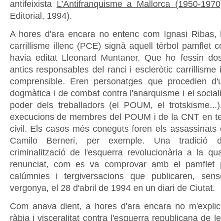
antifeixista
L’Antifranquisme a Mallorca (1950-1970
Editorial, 1994).
A hores d'ara encara no entenc com Ignasi Ribas, l'a
carrillisme illenc (PCE) signà aquell tèrbol pamflet co
havia editat Lleonard Muntaner. Que ho fessin do
antics responsables del ranci i escleròtic carrillisme 
comprensible. Eren personatges que procedien d'u
dogmàtica i de combat contra l'anarquisme i el socia
poder dels treballadors (el POUM, el trotskisme..
execucions de membres del POUM i de la CNT en te
civil. Els casos més coneguts foren els assassinats 
Camilo Berneri, per exemple. Una tradició 
criminalització de l'esquerra revolucionària a la q
renunciat, com es va comprovar amb el pamflet 
calúmnies i tergiversacions que publicaren, s
vergonya, el 28 d'abril de 1994 en un diari de Ciutat.
Com anava dient, a hores d'ara encara no m'explic 
ràbia i visceralitat contra l'esquerra republicana de l