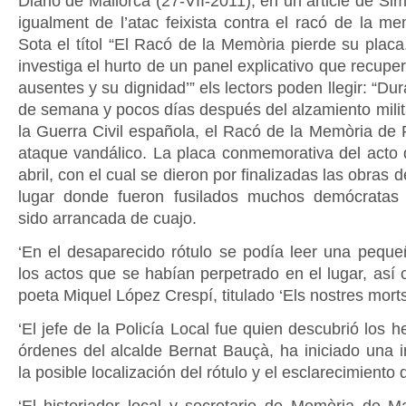
Diario de Mallorca (27-VII-2011), en un article de Sim
igualment de l’atac feixista contra el racó de la me
Sota el títol “El Racó de la Memòria pierde su placa
investiga el hurto de un panel explicativo que recuper
ausentes y su dignidad’” els lectors poden llegir: “Dur
de semana y pocos días después del alzamiento milita
la Guerra Civil española, el Racó de la Memòria de P
ataque vandálico. La placa conmemorativa del acto
abril, con el cual se dieron por finalizadas las obras d
lugar donde fueron fusilados muchos demócratas 
sido arrancada de cuajo.
‘En el desaparecido rótulo se podía leer una peque
los actos que se habían perpetrado en el lugar, así 
poeta Miquel López Crespí, titulado ‘Els nostres morts
‘El jefe de la Policía Local fue quien descubrió los 
órdenes del alcalde Bernat Bauçà, ha iniciado una i
la posible localización del rótulo y el esclarecimiento 
‘El historiador local y secretario de Memòria de M