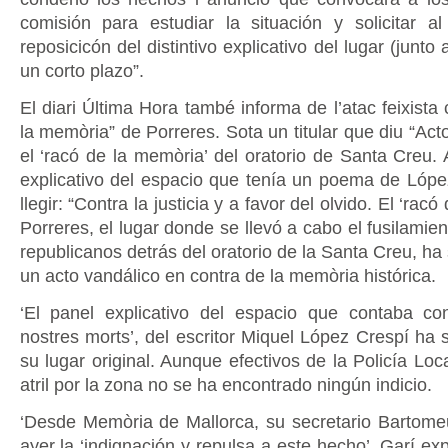
comisión para estudiar la situación y solicitar a
reposicicón del distintivo explicativo del lugar (junto
un corto plazo”.
El diari Última Hora també informa de l’atac feixista 
la memòria” de Porreres. Sota un titular que diu “Act
el ‘racó de la memòria’ del oratorio de Santa Creu. 
explicativo del espacio que tenía un poema de Lóp
llegir: “Contra la justicia y a favor del olvido. El ‘rac
Porreres, el lugar donde se llevó a cabo el fusilami
republicanos detrás del oratorio de la Santa Creu, ha
un acto vandálico en contra de la memòria histórica.
‘El panel explicativo del espacio que contaba co
nostres morts’, del escritor Miquel López Crespí ha 
su lugar original. Aunque efectivos de la Policía Lo
atril por la zona no se ha encontrado ningún indicio.
‘Desde Memòria de Mallorca, su secretario Bartome
ayer la ‘indignación y repulsa a este hecho’. Garí ex