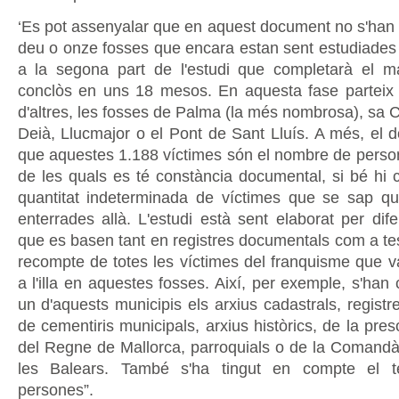
‘Es pot assenyalar que en aquest document no s'han i
deu o onze fosses que encara estan sent estudiades i
a la segona part de l'estudi que completarà el m
conclòs en uns 18 mesos. En aquesta fase parteix s
d'altres, les fosses de Palma (la més nombrosa), sa 
Deià, Llucmajor o el Pont de Sant Lluís. A més, el
que aquestes 1.188 víctimes són el nombre de persone
de les quals es té constància documental, si bé hi c
quantitat indeterminada de víctimes que se sap q
enterrades allà. L'estudi està sent elaborat per dife
que es basen tant en registres documentals com a tes
recompte de totes les víctimes del franquisme que v
a l'illa en aquestes fosses. Així, per exemple, s'han
un d'aquests municipis els arxius cadastrals, registre
de cementiris municipals, arxius històrics, de la pre
del Regne de Mallorca, parroquials o de la Comandàn
les Balears. També s'ha tingut en compte el t
persones”.