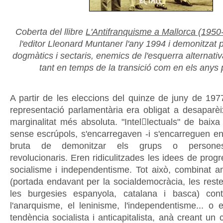
Coberta del llibre
L'Antifranquisme a Mallorca (1950
l'editor Lleonard Muntaner l'any 1994 i demonitzat 
dogmàtics i sectaris, enemics de l'esquerra alternativ
tant en temps de la transició com en els anys 
A partir de les eleccions del quinze de juny de 197
representació parlamentària era obligat a desaparèix
marginalitat més absoluta. "Intellectuals" de baixa 
sense escrúpols, s'encarregaven -i s'encarreguen enc
bruta de demonitzar els grups o persones
revolucionaris. Eren ridiculitzades les idees de progré
socialisme i independentisme. Tot això, combinat amb
(portada endavant per la socialdemocràcia, les restes
les burgesies espanyola, catalana i basca) con
l'anarquisme, el leninisme, l'independentisme... o e
tendència socialista i anticapitalista, anà creant u