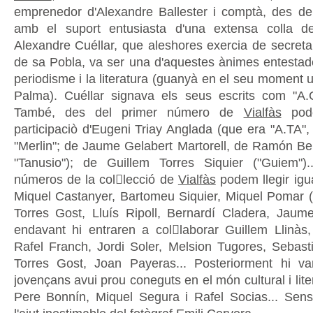
emprenedor d'Alexandre Ballester i comptà, des d
amb el suport entusiasta d'una extensa colla de
Alexandre Cuéllar, que aleshores exercia de secretar
de sa Pobla, va ser una d'aquestes ànimes entestade
periodisme i la literatura (guanyà en el seu moment 
Palma). Cuéllar signava els seus escrits com "A.
També, des del primer número de
Vialfàs
pode
participaciò d'Eugeni Triay Anglada (que era "A.TA", 
"Merlin"; de Jaume Gelabert Martorell, de Ramón Belt
"Tanusio"); de Guillem Torres Siquier ("Guiem").
números de la collecció de
Vialfàs
podem llegir igu
Miquel Castanyer, Bartomeu Siquier, Miquel Pomar (
Torres Gost, Lluís Ripoll, Bernardí Cladera, Jau
endavant hi entraren a collaborar Guillem Llinà
Rafel Franch, Jordi Soler, Melsion Tugores, Sebast
Torres Gost, Joan Payeras... Posteriorment hi va
jovençans avui prou coneguts en el món cultural i liter
Pere Bonnín, Miquel Segura i Rafel Socias... Sen