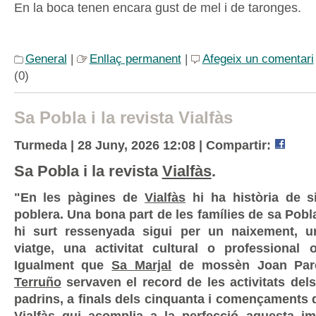
En la boca tenen encara gust de mel i de taronges.
General
|
Enllaç permanent
|
Afegeix un comentari
(0)
Sa Pobla i la revista Vialfàs
Turmeda | 28 Juny, 2026 12:08 |
Compartir:
Sa Pobla i la revista
Vialfàs
.
"En les pàgines de
Vialfàs
hi ha història de s
poblera. Una bona part de les famílies de sa Pob
hi surt ressenyada sigui per un naixement, 
viatge, una activitat cultural o professional
Igualment que
Sa Marjal
de mossèn Joan Par
Terruño
servaven el record de les activitats dels
padrins, a finals dels cinquanta i començaments 
Vialfàs
qui acomplia a la perfecció aquesta imp