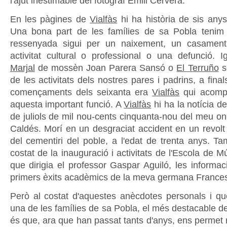
l'ajut inestimable del fotògraf Emili Cervera.
En les pàgines de
Vialfàs
hi ha història de sis anys
Una bona part de les famílies de sa Pobla tenim 
ressenyada sigui per un naixement, un casament
activitat cultural o professional o una defunció.
Marjal
de mossèn Joan Parera Sansó o
El Terruño
s
de les activitats dels nostres pares i padrins, a final
començaments dels seixanta era
Vialfàs
qui acompl
aquesta important funció. A
Vialfàs
hi ha la notícia de
de juliols de mil nou-cents cinquanta-nou del meu on
Caldés. Morí en un desgraciat accident en un revolt
del cementiri del poble, a l'edat de trenta anys. Ta
costat de la inauguració i activitats de l'Escola de 
que dirigia el professor Gaspar Aguiló, les informac
primers èxits acadèmics de la meva germana France
Però al costat d'aquestes anècdotes personals i q
una de les famílies de sa Pobla, el més destacable de
és que, ara que han passat tants d'anys, ens permet r