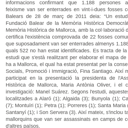
informacions confirmant que 1.188 persones a
feixisme van ser enterrades en vint-i-dues fosses 
Balears de 28 de març de 2011 deia: “Un estudi
Fundació Balear de la Memòria Històrica Democràti
Memòria Històrica de Mallorca, amb la col·laboració 
certifica l'existència comprovada de 22 fosses comune
que suposadament van ser enterrades almenys 1.188
quals 522 no han estat identificades. Es tracta de la
estudi que s'està realitzant per elaborar el mapa de
ha a Mallorca, el qual ha estat presentat per la cons
Socials, Promoció i Immigració, Fina Santiago. Així 
participat en la presentació la presidenta de l'A
Històrica de Mallorca, Maria Antònia Oliver, i el 
investigació: Manel Suárez. Segons l'estudi, aqueste
localitzades a Alaró (1); Algaida (3); Bunyola (1); C
(7); Montuïri (1); Petra (1); Porreres (1); Santa Maria 
Santanyí (1); i Son Servera (3). Així mateix, s'inclou 
mallorquins que van ser assassinats en camps de c
d'altres països.