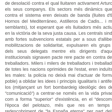
de desolació contra el qual lluitaren activament Artu
els seus companys. Els sectors més dinàmics que 
contra el sistema eren deixats de banda (lluites d'
Hornos del Mediterráneo, Astilleros de Cadis... i mi
semblants), tot esperant que els lluitadors més acti
en la victòria de la seva justa causa. Les centrals sind
amb fortes subvencions estatals per a sous d'alliber
mobilitzacions de solidaritat, expulsaren els grup
dels seus delegats mentre els dirigents d'aqu
institucionals signaven pacte rere pacte en contra de
treballadors. Milers i milers de treballadors i treballa
de totes les nacions oprimides de l'estat, eren induït
les males: la policia no deixà mai d'actuar de forma
poble) a oblidar les idees i principis igualitaris i antife
los (mitjançant un fort bombardeig ideològic des de
"comunicació") a centrar-se només en la vida priv
com a forma "superior" d'existència, en el "descom
l'època del pelotazo, més que res en temps
redescobriment de "la España eterna" per part dels