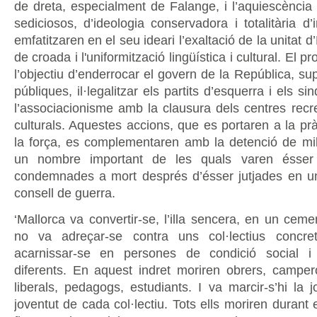
de dreta, especialment de Falange, i l’aquiescència 
sediciosos, d’ideologia conservadora i totalitària d’in
emfatitzaren en el seu ideari l’exaltació de la unitat d
de croada i l'uniformització lingüística i cultural. El 
l’objectiu d’enderrocar el govern de la República, supr
públiques, il·legalitzar els partits d’esquerra i els sind
l’associacionisme amb la clausura dels centres recre
culturals. Aquestes accions, que es portaren a la pr
la força, es complementaren amb la detenció de mi
un nombre important de les quals varen ésser
condemnades a mort després d’ésser jutjades en 
consell de guerra.
‘Mallorca va convertir-se, l’illa sencera, en un cemen
no va adreçar-se contra uns col·lectius concr
acarnissar-se en persones de condició social i i
diferents. En aquest indret moriren obrers, campero
liberals, pedagogs, estudiants. I va marcir-s’hi la j
joventut de cada col·lectiu. Tots ells moriren durant e