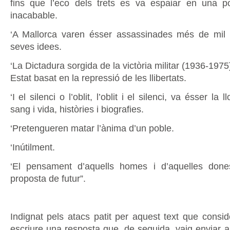
fins que l’eco dels trets es va espaiar en una po
inacabable.
‘A Mallorca varen ésser assassinades més de mil 
seves idees.
‘La Dictadura sorgida de la victòria militar (1936-1975
Estat basat en la repressió de les llibertats.
‘I el silenci o l’oblit, l’oblit i el silenci, va ésser la
sang i vida, històries i biografies.
‘Pretengueren matar l’ànima d’un poble.
‘Inútilment.
‘El pensament d’aquells homes i d’aquelles don
proposta de futur”.
Indignat pels atacs patit per aquest text que consid
escriure una resposta que, de seguida, vaig enviar a