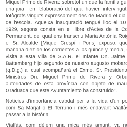
Miquel Primo de Rivera; sobretot un que la família g
una joia i en l'elaboració del qual havien intervingut
fotògrafs vinguts expressament des de Madrid el dia 
de l'escola. Aqueixa inauguració tengué lloc el 
1929, segons consta en el llibre d'Actes de la C
Permanent, del qual ens transcriu Maria Antònia Ro
el Sr. Alcalde [Miquel Crespí i Pons] expuso: qu
mañana diez de los corrientes a las quince y media, 
visita a esta villa de S.A.R. el Infante Dn. Jai
Battemberg hijo segundo de nuestro augusto mobarc
(q.D.g.) al cual acompañará el Exmo. Sr. Presiden
Ministros Dn. Miguel Primo de Rivera y Orba
autoridades de esta província con objeto de inau
Graduada que este Ayuntamiento ha construido".
Notícies d'importància cabdal per a la vida d'un po
com
Sa Marjal
o
El Terruño
i més endavant
Vialfà
passar a la història.
Vialfàs
, com dèiem una mica més amunt, va néix