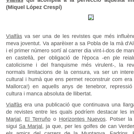
(Miquel López Crespí)
Vialfàs
va ser una de les revistes que més influènc
meva joventut. Va aparèixer a sa Pobla de la mà d'Al
i el primer número sortí al carrer dia vint-i-dos de ma
en castellà, per obligació de l'època -en ple reia
catolicisme i del franquisme més virulent-, la rev
normals limitacions de la censura, va ser un inter
cultural i humà que ens permet reconstruir com era e
Mallorca!) en aquells anys de tenebror, repressió
cultura i manca absoluta de llibertat.
Vialfàs
era una publicació que continuava una llarga
de revistes entre les quals podríem destacar les i
Marjal
,
El Terruño
o
Horizontes Nuevos
. Potser l
sigui
Sa Marjal
, ja que, per les golfes de can Verd
els amics del carrers de la Muntanya, Fadrins, 