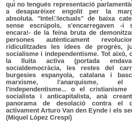
qui no tengués representació parlamentàr
a desaparèixer engolit per la marg
absoluta. "Intellectuals" de baixa cate
sense escrúpols, s'encarregaven -i s
encara!- de la feina bruta de demonitza
persones autènticament revolucio
ridiculitzades les idees de progrés, ju
socialisme i independentisme. Tot això,
la lluita activa (portada enda
socialdemocràcia, les restes del carr
burgesies espanyola, catalana i basc
marxisme, l'anarquisme, el 
l'independentisme... o el cristianisme
socialista i anticapitalista, anà crea
panorama de desolació contra el qu
activament Arturo Van den Eynde i els s
(Miquel López Crespí)