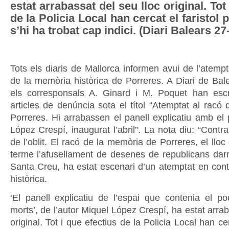
estat arrabassat del seu lloc original. Tot
de la Policia Local han cercat el faristol 
s’hi ha trobat cap indici. (Diari Balears 27
Tots els diaris de Mallorca informen avui de l’atempta
de la memòria històrica de Porreres. A Diari de Bale
els corresponsals A. Ginard i M. Poquet han escr
articles de denúncia sota el títol “Atemptat al racó
Porreres. Hi arrabassen el panell explicatiu amb e
López Crespí, inaugurat l’abril”. La nota diu: “Contra 
de l’oblit. El racó de la memòria de Porreres, el lloc
terme l’afusellament de desenes de republicans darre
Santa Creu, ha estat escenari d’un atemptat en con
històrica.
‘El panell explicatiu de l’espai que contenia el p
morts’, de l’autor Miquel López Crespí, ha estat arrab
original. Tot i que efectius de la Policia Local han cer