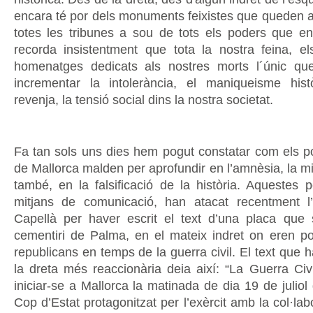
encara té por dels monuments feixistes que queden a
totes les tribunes a sou de tots els poders que en
recorda insistentment que tota la nostra feina, els
homenatges dedicats als nostres morts l´únic qu
incrementar la intolerància, el maniqueisme histò
revenja, la tensió social dins la nostra societat.
Fa tan sols uns dies hem pogut constatar com els 
de Mallorca malden per aprofundir en l’amnèsia, la mistif
també, en la falsificació de la història. Aquestes 
mitjans de comunicació, han atacat recentment l’
Capellà per haver escrit el text d’una placa que
cementiri de Palma, en el mateix indret on eren po
republicans en temps de la guerra civil. El text que h
la dreta més reaccionària deia així: “La Guerra Civ
iniciar-se a Mallorca la matinada de dia 19 de julio
Cop d’Estat protagonitzat per l’exèrcit amb la col·labo