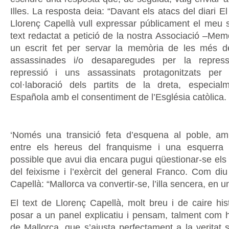
Illes. La resposta deia: “Davant els atacs del diari E
Llorenç Capellà vull expressar públicament el meu s
text redactat a petició de la nostra Associació –Mem
un escrit fet per servar la memòria de les més 
assassinades i/o desaparegudes per la repress
repressió i uns assassinats protagonitzats per 
col·laboració dels partits de la dreta, especia
Española amb el consentiment de l’Església catòlica.
‘Només una transició feta d’esquena al poble, am
entre els hereus del franquisme i una esquerra
possible que avui dia encara pugui qüestionar-se els 
del feixisme i l’exèrcit del general Franco. Com diu
Capellà: “Mallorca va convertir-se, l’illa sencera, en u
El text de Llorenç Capellà, molt breu i de caire hist
posar a un panel explicatiu i pensam, talment com 
de Mallorca, que s’ajusta perfectament a la veritat 