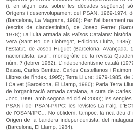
(i, en algun cas, sobre les dècades següents) són
Orígens i desenvolupament del PSAN, 1969-1974, d
(Barcelona, La Magrana, 1988); Per l’alliberament na
(escrits de clandestinitat), de Josep Ferrer (Bar
1978); La lluita armada als Països Catalans: història
Vera (Sant Boi de Llobregat, Edicions Lluita, 1985)
l’Estatut, de Josep Huguet (Barcelona, Avançada, 1
nacionalista, avui", monogràfic de la revista Quader
núm. 7 (febrer 1982); L’independentisme català (197
Bassa, Carles Benítez, Carles Castellanos i Raimon 
Llibres de l’Índex, 1995); Terra Lliure: 1979-1985, 
i Calvet (Barcelona, El Llamp, 1986); Parla Terra Lli
de l’organització armada catalana, a cura de Carles 
Jonc, 1999, amb segona edició el 2000); les sengles r
PSAN i del PSAN-P/IPC; les revistes La Falç, d’ECT
de l’OSAN/IPC... No oblidem, tampoc, la rica deu d’
Origen de la bandera independentista, del malagua
(Barcelona, El Llamp, 1984).