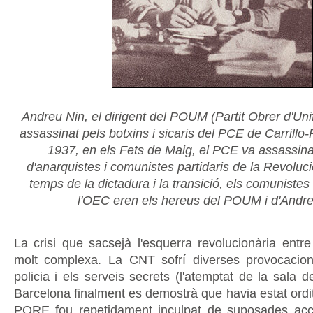
Andreu Nin, el dirigent del POUM (Partit Obrer d'Uni
assassinat pels botxins i sicaris del PCE de Carrillo-
1937, en els Fets de Maig, el PCE va assassin
d'anarquistes i comunistes partidaris de la Revoluci
temps de la dictadura i la transició, els comuniste
l'OEC eren els hereus del POUM i d'Andre
La crisi que sacsejà l'esquerra revolucionària entr
molt complexa. La CNT sofrí diverses provocacion
policia i els serveis secrets (l'atemptat de la sala 
Barcelona finalment es demostrà que havia estat ordit p
PORE fou repetidament inculpat de suposades accio