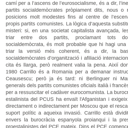
camí per a l’ascens de l’eurosocialisme, és a dir, l’i
partits socialdemòcrates pròpiament dits, nous o
posicions molt modestes fins al centre de l’escen
propis partits comunistes. La lògica d’aquesta substi
misteri: si, en una societat capitalista avançada, 
triar entre dos partits, proclamant tots d
socialdemòcrata, és molt probable que hi hagi una 
triar la versió més coherent, és a dir, la b
socialdemòcrates d’organització i afiliació internacion
cita és llarga, però realment valia la pena. Aixií d
1980 Carrillo és a Romania per a demanar instruc
Ceausescu; però ja és tard: ni Berlinguer ni Mar
generals dels partits comunistes oficials italià i francè
per a ressuscitar el cadàver eurocomunista. La burocrà
estalinista del PCUS ha envaït l'Afganistan i exigei
directament o indirectament per Moscou que el resca
suport polític a aqueixa invasió. Carrillo està dividit
envers la burocràcia espanyola proianqui i la pre
proestalinistes del PCE mateix. Dins el PCE comence