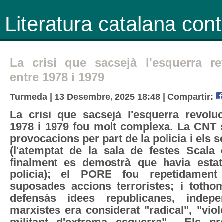
Literatura catalana co
La crisi que sacsejà l'esquerra re
entre 1978 i 1979
Turmeda | 13 Desembre, 2025 18:48 |
Compartir:
La crisi que sacsejà l'esquerra revoluc
1978 i 1979 fou molt complexa. La CNT s
provocacions per part de la policia i els 
(l'atemptat de la sala de festes Scala
finalment es demostrà que havia estat
policia); el PORE fou repetidament
suposades accions terroristes; i toth
defensàs idees republicanes, indepe
marxistes era considerat "radical", "viole