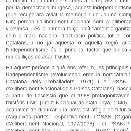
combatiu, contínuament sotmès a la repressió tant
per la democràcia burgesa, aquest independentis
(que recuperarà aviat la memòria d’un Jaume Comp
Nin) percep l’alliberament nacional com a allibera
viceversa, i és la primera força políticament organitz
com a marc nacional d’actuació política tot el co
Catalans, i no ja aquesta o aquella regió aïll
l’independentisme és el principal factor que aplica 
riques lliços de Joan Fuster.
En aquest període a què ens referim, les principals 
l’independentisme revolucionari eren la nordcatal
Catalana dels Treballadors, 1971) i el PSAN (P
d’Alliberament Nacional dels Països Catalans), nascu
a partir de l’escissió que el 1968 protagonitzaven
l’històric FNC (Front Nacional de Catalunya, 1940). 
acabaven de dibuixar una nova estratègia de futur s
d’aqueixos partits: respectivament, l’OSAN (Organi
d’Alliberament Nacional, 1977/1978) i el PSAN-P (
d’Alliberament Nacional provisional, 1974). També