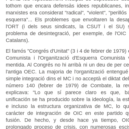
tothom que encara defensàs idees republicanes, i
marxistes era considerat "radical", "violent", "perillós
esquerra"... Els problemes que envoltaren la desa
l'ORT (i dels seus sindicats, la CSUT i el SU) s
problema de desintegració, per exemple, de l'OIC
Catalans).
El famós "Congrés d'Unitat" (3 i 4 de febrer de 1979)
Comunista i l'Organització d'Esquerra Comunista
mentida. Al Congrés no hi arribà ni un deu de per ce
l'antiga OEC. La majoria de l'organització entengu
simple integració dins el MC i no acceptà el diktat del
número 140 (febrer de 1979) de Combate, la re
explicava: "Lo que sí parece claro es que, bá
unificación se ha producido sobre la ideología, la estr
e incluso la estructura organizativa de MC, lo 
carácter de integración de OIC en este partido 
fusión. De hecho, y desde hace ya tiempo, OI
prolongado proceso de crisis, con numerosas esci