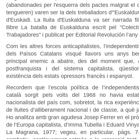
(abandonades per l'esquerra dels pactes malgrat el 
tengueren) varen ser la dels treballadors d'"Euskaldun
d'Euskadi. La lluita d'Euskalduna va ser narrada fi
llibre La batalla de Euskalduna escrit pel "Cole
Trabajadores" i publicat per Editorial Revolución l’any
Com les altres forces anticapitalistes, l’independent
dels Països Catalans visqué llavors uns anys be
principal enemic a abatre, des del moment que,
postfranquista i del sistema capitalista, qüesti
existència dels estats opressors francès i espanyol.
Recordem que l’escola política de l’independenti
català sorgit pels volts del 1968 no havia estat
nacionalista del país com, sobretot, la rica experièn
de lluites d’alliberament nacional i de classe, a què j
Ho analitza amb gran agudesa Josep Ferrer en el prò
de l’Europa capitalista, d’Imma Tubella i Eduard Vin
La Magrana, 1977; vegeu, en particular, pàgs. 7-