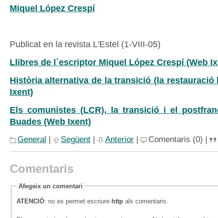
Miquel López Crespí
Publicat en la revista L'Estel (1-VIII-05)
Llibres de l´escriptor Miquel López Crespí (Web Ix
Història alternativa de la transició (la restauraci
Ixent)
Els comunistes (LCR), la transició i el postfra
Buades (Web Ixent)
General
|
Següent
|
Anterior
|
Comentaris (0) |
Comentaris
Afegeix un comentari
ATENCIÓ
: no es permet escriure
http
als comentaris.