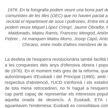
1976: En la fotografia podem veure una bona part de
comunistes de les Illes (OEC) que no havien pactat 
reciclat el repartiment de sous i poltrones. Entre els 
podem veure Miquel López Crespí, Jaume Obrador, P
Maldonado, Mateu Ramis, Francesc Mengod, Antòn
Febrer... Hi manquen Mateu Morro, Josep Capó, Anton
Chicano, entre molts d'altres membres de la 
La desfeta de l'esquerra revolucionària també facilità 
a les conquestes dels anys d'ofensiva obrera i popu
de 1976). En el moment més greu de la reforma, quan
autonòmiques d'Euskadi i del Principat (1980), am
respectius d'abstenció, l'UCD s'enfonsà i els estalini
de tota mena retrocediren, no hi hagué a l'esque
cap partit capaç de representar els interessos popul
aquella onada de desencís. A Euskadi, ETA i
aguantaven l'endemesa; Euskadi es consolidava com