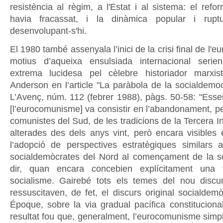
resistència al règim, a l'Estat i al sistema: el refo
havia fracassat, i la dinàmica popular i ruptu
desenvolupant-s'hi.
El 1980 també assenyala l’inici de la crisi final de l'
motius d’aqueixa ensulsiada internacional serie
extrema lucidesa pel cèlebre historiador marxist
Anderson en l’article "La paràbola de la socialdemoc
L’Avenç, núm. 112 (febrer 1988), pàgs. 50-58: "Esse
[l’eurocomunisme] va consistir en l’abandonament, per
comunistes del Sud, de les tradicions de la Tercera In
alterades des dels anys vint, però encara visibles e
l’adopció de perspectives estratègiques similars a
socialdemòcrates del Nord al començament de la s
dir, quan encara concebien explícitament una t
socialisme. Gairebé tots els temes del nou discu
ressuscitaven, de fet, el discurs original socialdem
Époque, sobre la via gradual pacífica constitucional 
resultat fou que, generalment, l’eurocomunisme simp