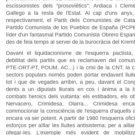
escissionistes dels "prosoviètics": Ardiaca i Cleme
Gallego a la resta de l'Estat. Al cap d'uns anys, 
respectivament, el Partit dels Comunistes de Cat
Partido Comunista de los Pueblos de España (PCPE)
líder d'un fantasmal Partido Comunista Obrero Espan
des de feia temps al servei de la burocràcia del Kreml
Davant el liquidacionisme de l'esquerra pactista
debilitat dels partits que es reclamaven del com
PTE-ORT-PT, POUM, AC...) i la crisi de la CNT, la cl
sectors populars només poden portar endavant lluite
tot i que de vegades arribin, a peu, davant el Cong
dents a un diputats lliurats en cos i ànima a la 
combats heroics dels vuitanta: els estibadors, els o
Nervacero, Crimidesa, Olarra... Crimidesa enc
commocionar la consciència de l'esquerra d'aquells an
encara va ser potent. A partir de 1980 l'esquerra ofici
esforços per aïllar les lluites antisistema; per a aillar-
ofegar-les. L'exemple més evident de mobilitz