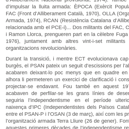
d’impulsar la lluita armada: ÈPOCA (Exèrcit Popul
FAC (Front d’Alliberament Català, 1970), OLLA (Organ
Armada, 1974), RCAN (Resistència Catalana d’Allib
relacionada amb el PCE-i)... Dos militants del FAC, 
i Ramon Llorca, prengueren part en la cèlebre Fuga 
1976), juntament amb altres vint-i-set militants
organitzacions revolucionàries.
Durant la transició, i mentre ECT evolucionava ca
burgès, el PSAN pateix un seguit d’escissions per l’al
acabaren deixant-lo poc menys que en quadre en
alhora li permeteren un exercici de clarificació i co
projectar-se endavant. Fou també en aquest 19
acabaven de perfilar-se les grans línies de des
seguiria l’independentisme en el període ulterio
naixença d’IPC (Independentistes dels Països Cata
entre el PSAN-P i l’OSAN (3 de març), així com les p
l’organització armada Terra Lliure (26 de gener). Fo
aquestes primeres dècades de l’independentisme rev