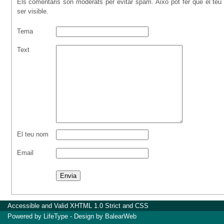
Els comentaris són moderats per evitar spam. Això pot fer que el teu 
ser visible.
Tema
Text
El teu nom
Email
Accessible
and Valid
XHTML 1.0 Strict
and
CSS
Powered by
LifeType
- Design by
BalearWeb