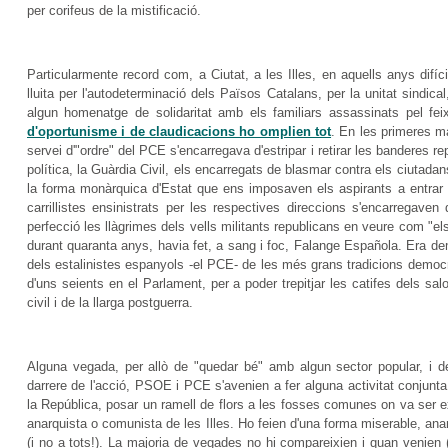
per corifeus de la mistificació.
Particularmente record com, a Ciutat, a les Illes, en aquells anys difí
lluita per l'autodeterminació dels Països Catalans, per la unitat sindic
algun homenatge de solidaritat amb els familiars assassinats pel fe
d'oportunisme i de claudicacions ho omplien tot
. En les primeres ma
servei d'"ordre" del PCE s'encarregava d'estripar i retirar les banderes re
política, la Guàrdia Civil, els encarregats de blasmar contra els ciutadan
la forma monàrquica d'Estat que ens imposaven els aspirants a entrar e
carrillistes ensinistrats per les respectives direccions s'encarregaven
perfecció les llàgrimes dels vells militants republicans en veure com "els 
durant quaranta anys, havia fet, a sang i foc, Falange Española. Era d
dels estalinistes espanyols -el PCE- de les més grans tradicions democrà
d'uns seients en el Parlament, per a poder trepitjar les catifes dels sa
civil i de la llarga postguerra.
Alguna vegada, per allò de "quedar bé" amb algun sector popular, 
darrere de l'acció, PSOE i PCE s'avenien a fer alguna activitat conjunt
la República, posar un ramell de flors a les fosses comunes on va ser ex
anarquista o comunista de les Illes. Ho feien d'una forma miserable, ana
(i no a tots!). La majoria de vegades no hi compareixien i quan venien (