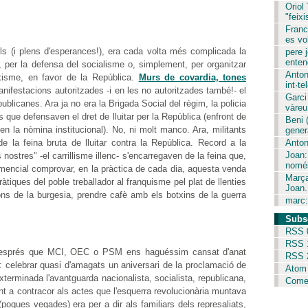
Oriol
"feixi
Franc
es vol
cils (i plens d'esperances!), era cada volta més complicada la
pere j
entend
al, per la defensa del socialisme o, simplement, per organitzar
Anton
ixisme, en favor de la República.
Murs de covardia, tones
int·tel
nifestacions autoritzades -i en les no autoritzades també!- el
Garci
publicanes. Ara ja no era la Brigada Social del règim, la policia
vàreu 
s que defensaven el dret de lluitar per la República (enfront de
Beni 
n la nòmina institucional). No, ni molt manco. Ara, militants
gener
 de la feina bruta de lluitar contra la República. Record a la
Anton
Joan:
nostres" -el carrillisme illenc- s'encarregaven de la feina que,
només
emencial comprovar, en la pràctica de cada dia, aquesta venda
Marça
tiques del poble treballador al franquisme pel plat de llenties
Joan.
lons de la burgesia, prendre cafè amb els botxins de la guerra
marc:
Subs
RSS 
RSS 
i després que MCI, OEC o PSM ens haguéssim cansat d'anat
RSS 
a: celebrar quasi d'amagats un aniversari de la proclamació de
Atom
terminada l'avantguarda nacionalista, socialista, republicana,
Comen
nt a contracor als actes que l'esquerra revolucionària muntava
poques vegades) era per a dir als familiars dels represaliats,