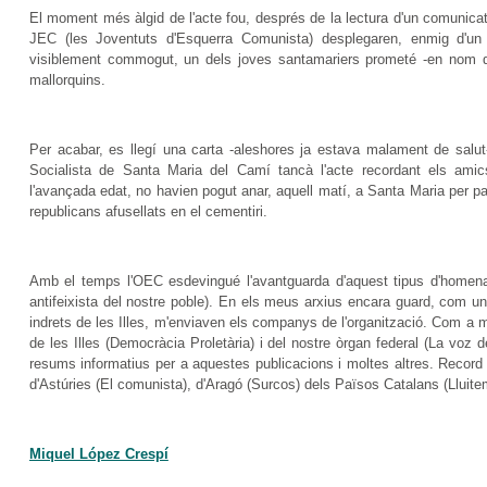
El moment més àlgid de l'acte fou, després de la lectura d'un comunicat
JEC (les Joventuts d'Esquerra Comunista) desplegaren, enmig d'un s
visiblement commogut, un dels joves santamariers prometé -en nom d
mallorquins.
Per acabar, es llegí una carta -aleshores ja estava malament de salut-
Socialista de Santa Maria del Camí tancà l'acte recordant els amics
l'avançada edat, no havien pogut anar, aquell matí, a Santa Maria per pa
republicans afusellats en el cementiri.
Amb el temps l'OEC esdevingué l'avantguarda d'aquest tipus d'homenat
antifeixista del nostre poble). En els meus arxius encara guard, com un 
indrets de les Illes, m'enviaven els companys de l'organització. Com a
de les Illes (Democràcia Proletària) i del nostre òrgan federal (La voz 
resums informatius per a aquestes publicacions i moltes altres. Record
d'Astúries (El comunista), d'Aragó (Surcos) dels Països Catalans (Lluitem
Miquel López Crespí