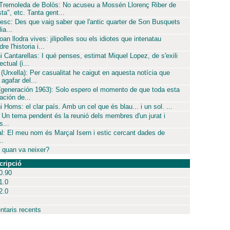
 Tremoleda de Bolòs: No acuseu a Mossén Llorenç Riber de
sta", etc. Tanta gent...
esc: Des que vaig saber que l'antic quarter de Son Busquets
ia...
oan llodra vives: jilipolles sou els idiotes que intenatau
re l'historia i...
i Cantarellas: I qué penses, estimat Miquel Lopez, de s'exili
ectual (i...
 (Urxella): Per casualitat he caigut en aquesta notícia que
agafar del...
(generación 1963): Solo espero el momento de que toda esta
ación de...
i Homs: el clar país. Amb un cel que és blau... i un sol. ...
 Un tema pendent és la reunió dels membres d'un jurat i
...
l: El meu nom és Marçal Isern i estic cercant dades de
..
 quan va neixer?
cripció
0.90
1.0
2.0
taris recents