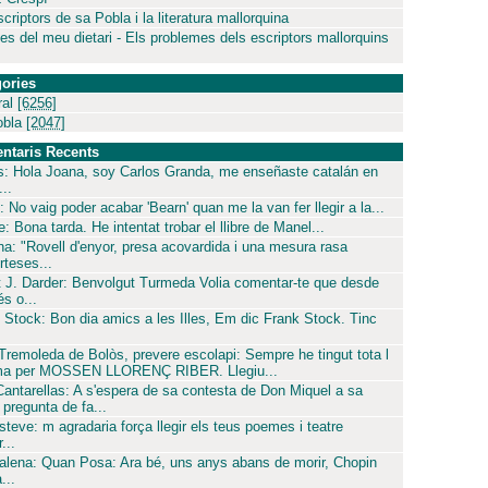
criptors de sa Pobla i la literatura mallorquina
es del meu dietari - Els problemes dels escriptors mallorquins
ories
ral
[6256]
obla
[2047]
ntaris Recents
s: Hola Joana, soy Carlos Granda, me enseñaste catalán en
..
: No vaig poder acabar 'Bearn' quan me la van fer llegir a la...
: Bona tarda. He intentat trobar el llibre de Manel...
ina: "Rovell d'enyor, presa acovardida i una mesura rasa
rteses...
 J. Darder: Benvolgut Turmeda Volia comentar-te que desde
és o...
 Stock: Bon dia amics a les Illes, Em dic Frank Stock. Tinc
 Tremoleda de Bolòs, prevere escolapi: Sempre he tingut tota l
ima per MOSSEN LLORENÇ RIBER. Llegiu...
Cantarellas: A s'espera de sa contesta de Don Miquel a sa
pregunta de fa...
steve: m agradaria força llegir els teus poemes i teatre
...
lena: Quan Posa: Ara bé, uns anys abans de morir, Chopin
...