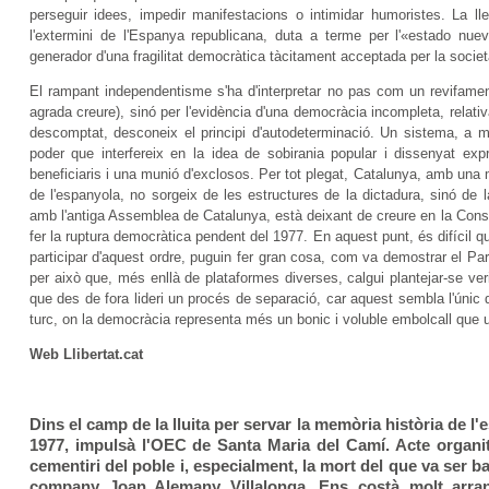
perseguir idees, impedir manifestacions o intimidar humoristes. La ll
l'extermini de l'Espanya republicana, duta a terme per l'«estado nue
generador d'una fragilitat democràtica tàcitament acceptada per la socie
El rampant independentisme s'ha d'interpretar no pas com un revifamen
agrada creure), sinó per l'evidència d'una democràcia incompleta, relativa i
descomptat, desconeix el principi d'autodeterminació. Un sistema, a m
poder que interfereix en la idea de sobirania popular i dissenyat ex
beneficiaris i una munió d'exclosos. Per tot plegat, Catalunya, amb una
de l'espanyola, no sorgeix de les estructures de la dictadura, sinó de 
amb l'antiga Assemblea de Catalunya, està deixant de creure en la Consti
fer la ruptura democràtica pendent del 1977. En aquest punt, és difícil que
participar d'aquest ordre, puguin fer gran cosa, com va demostrar el Pa
per això que, més enllà de plataformes diverses, calgui plantejar-se v
que des de fora lideri un procés de separació, car aquest sembla l'únic qu
turc, on la democràcia representa més un bonic i voluble embolcall que 
Web Llibertat.cat
Dins el camp de la lluita per servar la memòria història de l'
1977, impulsà l'OEC de Santa Maria del Camí. Acte organitz
cementiri del poble i, especialment, la mort del que va ser ba
company Joan Alemany Villalonga. Ens costà molt arran