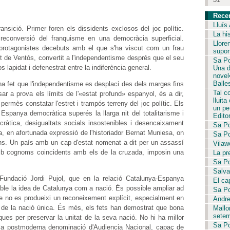
Rece
Lluís
ransició. Primer foren els dissidents exclosos del joc polític.
La hi
 reconversió del franquisme en una democràcia superficial.
Llore
s protagonistes decebuts amb el que s'ha viscut com un frau
supor
ert de Ventós, convertit a l'independentisme després que el seu
Sa Po
lapidat i defenestrat entre la indiferència general.
Una d
novel
Balle
ha fet que l'independentisme es desplaci des dels marges fins
Tal c
sar a prova els límits de l'«estat profund» espanyol, és a dir,
lluita
 permès constatar l'estret i trampós terreny del joc polític. Els
un pet
spanya democràtica superés la llarga nit del totalitarisme i
Editor
ràtica, desigualtats socials insostenibles i desencaixament
Sa Po
a, en afortunada expressió de l'historiador Bernat Muniesa, on
Sa Po
jans. Un país amb un cap d'estat nomenat a dit per un assassí
Vilaw
, amb cognoms coincidents amb els de la cruzada, imposin una
La pr
Sa Po
Salvar
Fundació Jordi Pujol, que en la relació Catalunya-Espanya
El ca
rable la idea de Catalunya com a nació. És possible ampliar ad
Sa Po
e no es produeixi un reconeixement explícit, especialment en
Andre
me de la nació única. És més, els fets han demostrat que bona
Mallo
setem
iques per preservar la unitat de la seva nació. No hi ha millor
Sa Po
 la postmoderna denominació d'Audiencia Nacional, capaç de