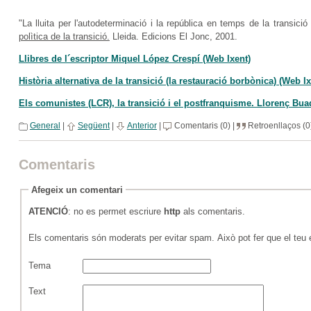
"La lluita per l'autodeterminació i la república en temps de la transició
polìtica de la transició.
Lleida. Edicions El Jonc, 2001.
Llibres de l´escriptor Miquel López Crespí (Web Ixent)
Història alternativa de la transició (la restauració borbònica) (Web Ix
Els comunistes (LCR), la transició i el postfranquisme. Llorenç Bua
General
|
Següent
|
Anterior
|
Comentaris (0) |
Retroenllaços (0
Comentaris
Afegeix un comentari
ATENCIÓ
: no es permet escriure
http
als comentaris.
Els comentaris són moderats per evitar spam. Això pot fer que el teu es
Tema
Text