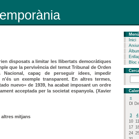
ntemporània
Men
Inici
Arxiu
Àlbu
Enlla
ien disposats a limitar les llibertats democràtiques
Bloc 
emple que la pervivència del temut Tribunal de Orden
Cerc
 Nacional, capaç de perseguir idees, impedir
s n'és un exemple transparent. En altres termes,
estado nuevo» de 1939, ha acabat imposant un ordre
itament acceptada per la societat espanyola. (Xavier
Calen
«
Dl
D
3
4
 altres mitjans
10
1
17
1
24
2
31