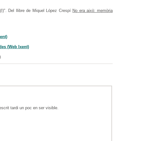
 (I)". Del llibre de Miquel López Crespí
No era això: memòria
ent)
des (Web Ixent)
)
crit tardi un poc en ser visible.