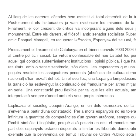
Al llarg de les darreres dècades hem assistit al total descrèdit de la t
Posteriorment els historiadors ja vam evidenciar les misèries de la
Finalment, el cor creixent de crítics va incorporant alguns dels seu
monumental. Entre els darrers, el filòsof i antic senador socialista Rub
amic Pasqual Maragall, en recuperar l'«Escolta, Espanya» del seu avi, fos 
Precisament el linxament de Catalunya en el trienni convuls 2003-2006 
al centre polític i social. La virtut inconfessable del nou Estatut fou po
aquell qui controla subterràniament institucions i opinió pública, i que ha
resultats, amb o sense sentència, són clars. Les esperances que una E
pogués resoldre les assignatures pendents (absència de cultura democ
nacional) s'han esvaït del tot. En el seu lloc, una Espanya lampedusian
la transició ha esdevingut la continuació del franquisme per altres mit
en sèrie. Una constitució prou flexible per tal que les elits actuals
interpretació sempre d'acord amb els seus propis interessos.
Explicava el sociòleg Joaquín Arango, en un dels esmorzars de la 
s'enverina a partir d'una constatació. Per a molts espanyols no és tole
infinitum la quantitat de competències d'un govern autònom, sempre qu
l'àmbit simbòlic i lingüístic, perquè això posaria en crisi el monoteis
part dels espanyols estarien disposats a limitar les llibertats democràt
exemple que la pervivència del temut Tribunal de Orden Público sota