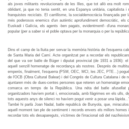
als joves militants revolucionaris de les Illes, que tot allò era molt r
oblidant, ja que no tenia sentit, en una Espanya unitària, capitalista 
franquistes reciclats. El carrillisme, la socialdemocràcia finançada per
més poderosos enemics d'un autèntic aprofundiment democràtic, els co
Euskadi i Galícia, els agents -ben pagats, evidentment!- d'una mon
popular (per a saber si el poble optava per la monarquia o per la república
Dins el camp de la lluita per servar la memòria història de l'esquerra c
de Santa Maria del Camí. Acte organitzat per a recordar els republicans
del que va ser batle de Búger i diputat provincial (de 1931 a 1936): 
aquell senzill homenatge de recordança als nostres. Després de multitu
emperòs, finalment, l'esquerra (PSM, OEC, MCI, les JEC, PTE...) pog
de l'OCB (Obra Cultural Balear) i del Congrés de Cultura Catalana i de n
ajuntaren més de dues-centes persones que reteren un homenatge emocion
comarca en temps de la República. Una néta del batle afusellat pe
organitzadors havíem portat i, emocionada, amb llàgrimes en els ulls, di
tots aquests anys de silenci no havíem pogut venir a posar una làpida..."
També hi parlà Joan Nadal, batle republicà de Bunyola, que, miraculos
aquell moment tan ple de sentiment i records envers els millors homes 
recordar tots els desapareguts, víctimes de l'irracional odi del nazifeixism