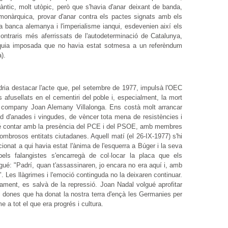
omàntic, molt utòpic, però que s'havia d'anar deixant de banda,
i monàrquica, provar d'anar contra els pactes signats amb els
 la banca alemanya i l'imperialisme ianqui, esdevenien així els
ntraris més aferrissats de l'autodeterminació de Catalunya,
arquia imposada que no havia estat sotmesa a un referèndum
).
aldria destacar l'acte que, pel setembre de 1977, impulsà l'OEC
 afusellats en el cementiri del poble i, especialment, la mort
el company Joan Alemany Villalonga. Ens costà molt arrancar
d d'anades i vingudes, de vèncer tota mena de resistències i
ué contar amb la presència del PCE i del PSOE, amb membres
ombrosos entitats ciutadanes. Aquell matí (el 26-IX-1977) s'hi
at a qui havia estat l'ànima de l'esquerra a Búger i la seva
ls falangistes s'encarregà de col·locar la placa que els
gué: "Padrí, quan t'assassinaren, jo encara no era aquí i, amb
. Les llàgrimes i l'emoció continguda no la deixaren continuar.
ament, es salvà de la repressió. Joan Nadal volgué aprofitar
i dones que ha donat la nostra terra d'ençà les Germanies per
e a tot el que era progrés i cultura.