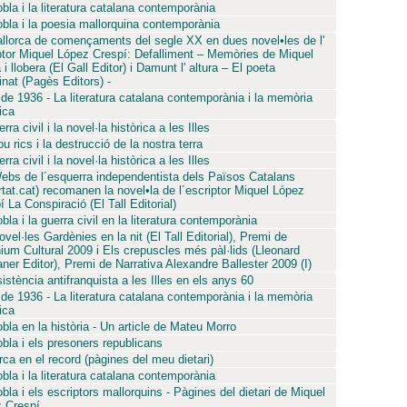
bla i la literatura catalana contemporània
bla i la poesia mallorquina contemporània
llorca de començaments del segle XX en dues novel•les de l'
ptor Miquel López Crespí: Defalliment – Memòries de Miquel
i llobera (El Gall Editor) i Damunt l' altura – El poeta
inat (Pagès Editors) -
 de 1936 - La literatura catalana contemporània i la memòria
ica
rra civil i la novel·la històrica a les Illes
u rics i la destrucció de la nostra terra
rra civil i la novel·la històrica a les Illes
ebs de l´esquerra independentista dels Països Catalans
ertat.cat) recomanen la novel•la de l´escriptor Miquel López
 La Conspiració (El Tall Editorial)
la i la guerra civil en la literatura contemporània
vel·les Gardènies en la nit (El Tall Editorial), Premi de
ium Cultural 2009 i Els crepuscles més pàl·lids (Lleonard
ner Editor), Premi de Narrativa Alexandre Ballester 2009 (I)
sistència antifranquista a les Illes en els anys 60
 de 1936 - La literatura catalana contemporània i la memòria
ica
bla en la història - Un article de Mateu Morro
bla i els presoners republicans
ca en el record (pàgines del meu dietari)
bla i la literatura catalana contemporània
bla i els escriptors mallorquins - Pàgines del dietari de Miquel
 Crespí