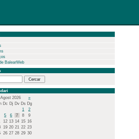
ú
s
ms
ços
de BalearWeb
a
dari
Agost 2026
»
m
Dc
Dj
Dv
Ds
Dg
1
2
5
6
7
8
9
1
12
13
14
15
16
8
19
20
21
22
23
5
26
27
28
29
30