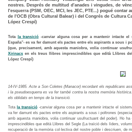
nostres. Després de multitud d'anades i vingudes, de vènc
l'esquerra (PSM, OEC, MCI, les JEC, PTE...) pogué contar
de l'OCB (Obra Cultural Balear) i del Congrés de Cultura C
López Crespí)
Tota
la transició
-canviar alguna cosa per a mantenir intacte el s
España"- es va fer damunt els pactes entre els aspirants a sous i 
(que, precisament, amb aquesta maniobra, volia continuar usufruc
Xirinacs
en els treus llibres imprescindibles que edità Llibres del 
López Crespí)
14-IV-1985. Acte a Son Coletes (Manacor) recordant els republicans assa
i la pseudoesquerra es va fer també contra la nostra memòria històrica.
els oblidats en temps de la transició.
Tota
la transició
-canviar alguna cosa per a mantenir intacte el sistema
va fer damunt els pactes entre els aspirants a sous i poltrones (espec
amb aquesta maniobra, volia continuar usufructuant del poder). Ho ha 
imprescindibles que edità Llibres del Segle (La traïció dels líders, volums
recuperació de la memòria col·lectiva del nostre poble i descriuen, de ma