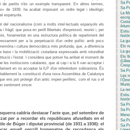
Sa Po
ei de partits n'és un exemple transparent. En altres termes,
Sa Po
vo» de 1939, ha acabat imposant un ordre legal i ideològic
La Ma
tat espanyola.
escri
Costa 
t del nacionalisme (com a molts intel·lectuals espanyols els
il•lum
 fràgil, que posa en perill llibertats d'expressió, reunió i, per
Estiu
és, fonamentat en una estructura política de repartiment del
històr
pressament per a la perpetuació d'un ordre polític amb pocs
La gue
Els no
 memòria i cultura democràtica més profunda, que, a diferència
La gue
la base i la mobilització ciutadana expressada amb rotunditat
Els W
tució i l'estat. I considera que potser ha arribat el moment de
(Llib
 les institucions catalanes, que al cap i a la fi van acceptar i
Crespí
rlament en no acceptar la ILP d'un referèndum sobiranista. És
Sa Pob
eritablement la constitució d'una nova Assemblea de Catalunya
Les no
e ens pot protegir d'un antic imperi perifèric, com el rus o el
l’Òmn
Munta
un sentiment sincer.
La re
Estiu
històr
Sa Po
Sa Po
esquerra caldria destacar l'acte que, pel setembre de
Menor
at per a recordar els republicans afusellats en el
Sa Po
tle de Búger i diputat provincial (de 1931 a 1936): el
Sa Po
car aquell senzill homenatge de recordança als
López