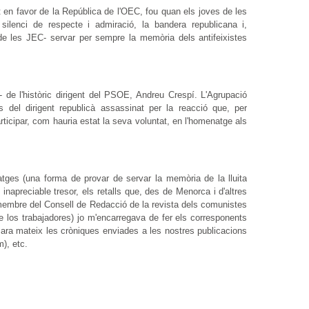
 en favor de la República de l'OEC, fou quan els joves de les
ilenci de respecte i admiració, la bandera republicana i,
e les JEC- servar per sempre la memòria dels antifeixistes
 de l'històric dirigent del PSOE, Andreu Crespí. L'Agrupació
 del dirigent republicà assassinat per la reacció que, per
rticipar, com hauria estat la seva voluntat, en l'homenatge als
ges (una forma de provar de servar la memòria de la lluita
inapreciable tresor, els retalls que, des de Menorca i d'altres
 membre del Consell de Redacció de la revista dels comunistes
de los trabajadores) jo m'encarregava de fer els corresponents
 ara mateix les cròniques enviades a les nostres publicacions
), etc.