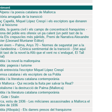
ntment
 Alpera i la poesia catalana de Mallorca
stòria amagada de la transició
nç Capellà, Miquel López Crespí i els escriptors que donaren
t al feixisme
bla, la guerra civil i els camps de concentració franquistes -
ona del poble ens ofereix un pa calent (un petit tast de la
•la Els crepuscles més pàl•lids, Premi de Narrativa Alexandre
ster (Lleonard Muntaner Editor)
om érem – Palma, Anys 70 – Normes de seguretat per a la
 clandestina – Crònica sentimental de la transició - (Vet aquí
it tast de la novel·la Allò que el vent no s´endugué, El Tall
ial)
bla i la novel·la mallorquina
bla: pagesia i turisme
eb entrevista l'escriptor Miquel López Crespí
emsa catalana i els escriptors de sa Pobla
bla i la literatura catalana contemporània
 Mallorca - Qui recorda la lluita per salvar la Real?
pitalisme i la destrucció de Palma (Mallorca)
bla i la literatura catalana contemporània
 Gide i Stalin
rca, estiu de 1936 - Les milicianes assassinades a Mallorca el
bre de 1936
bla (Albopás) - Els darrers presos del franquisme