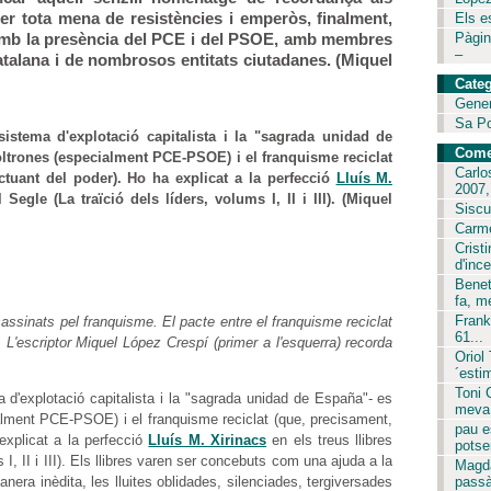
er tota mena de resistències i emperòs, finalment,
Els es
 amb la presència del PCE i del PSOE, amb membres
Pàgin
–
atalana i de nombrosos entitats ciutadanes. (Miquel
Categ
Gene
Sa P
istema d'explotació capitalista i la "sagrada unidad de
Come
poltrones (especialment PCE-PSOE) i el franquisme reciclat
Carlo
tuant del poder). Ho ha explicat a la perfecció
Lluís M.
2007,.
Segle (La traïció dels líders, volums I, II i III). (Miquel
Siscu
Carme
Crist
d'ince
Benet
fa, m
Frank
ssinats pel franquisme. El pacte entre el franquisme reciclat
61...
 L'escriptor Miquel López Crespí (primer a l'esquerra) recorda
Oriol
´est
Toni 
 d'explotació capitalista i la "sagrada unidad de España"- es
meva 
ialment PCE-PSOE) i el franquisme reciclat (que, precisament,
pau e
explicat a la perfecció
Lluís M. Xirinacs
en els treus llibres
potser
 I, II i III). Els llibres varen ser concebuts com una ajuda a la
Magda
nera inèdita, les lluites oblidades, silenciades, tergiversades
passà