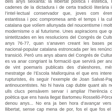
dels anys seixanta: la llibertat política i estètica,
cadenes de la dictadura i de certa tradició literària
l’intel·lectual conservador que, joves com ér
estantissa i poc compromesa amb el temps i la cul
catalana que volíem allunyada del noucentisme i mol
modernisme o al futurisme. Unes aspiracions que 
sintetitzades en les resolucions del Congrés de Cult
anys 76-77, quan s’anaven creant les bases pe
nacional-popular catalana estroncada per les renúnci
transició. Però uns anys abans del Congrés de Cultu
es va anar congriant la formació que servirà per ana
de vint poemaris publicats des d'aleshores, m
mestratge de l’Escola Mallorquina el que ens inter
rupturistes, és seguir l’exemple de Joan Salvat-Pap
antinoucentistes. No hi havia cap dubte quant als n
ulls clucs pensàvem servar i ampliar l’herència cul
poètica que ens havia llegat Bartomeu Rosselló-Pòrce
denou anys... No era ja ben hora d’avançar vers 
llibertat, sense cap mena de por, fos el que fos el