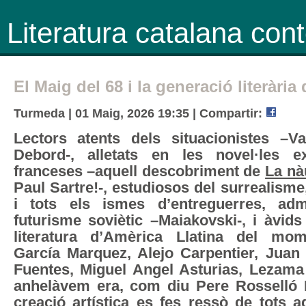
Literatura catalana co
El Maig del 68 i la generació literària 
Turmeda | 01 Maig, 2026 19:35 |
Compartir:
Lectors atents dels situacionistes –
Debord-, alletats en les novel·les exi
franceses –aquell descobriment de
La nà
Paul Sartre!-, estudiosos del surrealisme
i tots els ismes d’entreguerres, adm
futurisme soviètic –Maiakovski-, i àvids
literatura d’Amèrica Llatina del mom
García Marquez, Alejo Carpentier, Juan 
Fuentes, Miguel Angel Asturias, Lezama
anhelàvem era, com diu Pere Rosselló 
creació artística es fes ressò de tots 