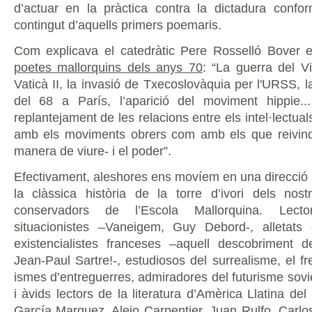
d’actuar en la pràctica contra la dictadura confo
contingut d’aquells primers poemaris.
Com explicava el catedràtic Pere Rosselló Bover 
poetes mallorquins dels anys 70
: “La guerra del Vi
Vaticà II, la invasió de Txecoslovàquia per l'URSS, l
del 68 a París, l’aparició del moviment hippie.
replantejament de les relacions entre els intel·lectuals
amb els moviments obrers com amb els que reivin
manera de viure- i el poder”.
Efectivament, aleshores ens movíem en una direcció 
la clàssica història de la torre d’ivori dels nos
conservadors de l’Escola Mallorquina. Lect
situacionistes –Vaneigem, Guy Debord-, alletats 
existencialistes franceses –aquell descobriment 
Jean-Paul Sartre!-, estudiosos del surrealisme, el fr
ismes d’entreguerres, admiradores del futurisme sovi
i àvids lectors de la literatura d’Amèrica Llatina d
García Marquez, Alejo Carpentier, Juan Rulfo, Carlo