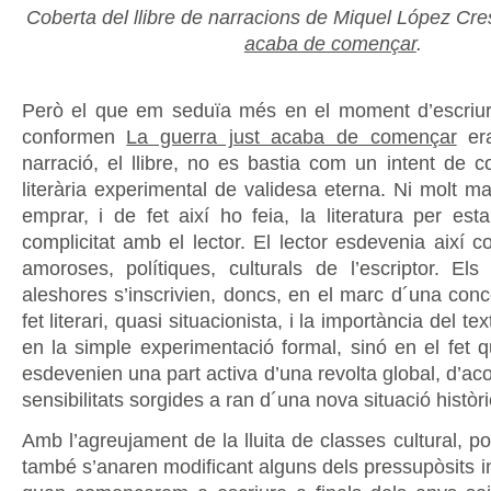
Coberta del llibre de narracions de Miquel López Cr
acaba de començar
.
Però el que em seduïa més en el moment d’escriur
conformen
La guerra just acaba de començar
era
narració, el llibre, no es bastia com un intent de co
literària experimental de validesa eterna. Ni molt ma
emprar, i de fet així ho feia, la literatura per est
complicitat amb el lector. El lector esdevenia així c
amoroses, polítiques, culturals de l’escriptor. Els
aleshores s’inscrivien, doncs, en el marc d´una conc
fet literari, quasi situacionista, i la importància del te
en la simple experimentació formal, sinó en el fet q
esdevenien una part activa d’una revolta global, d’a
sensibilitats sorgides a ran d´una nova situació històric
Amb l’agreujament de la lluita de classes cultural, po
també s’anaren modificant alguns dels pressupòsits i