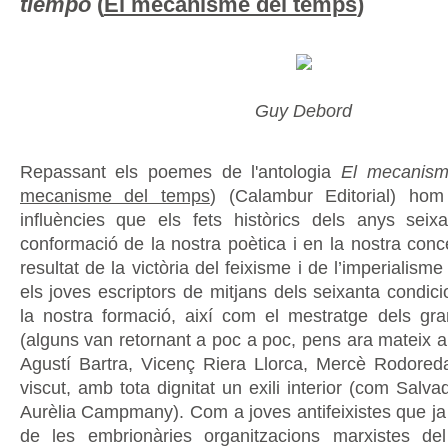
tiempo
(
El mecanisme del temps
)
Guy Debord
Repassant els poemes de l'antologia
El mecanism
mecanisme del temps
) (Calambur Editorial) ho
influències que els fets històrics dels anys sei
conformació de la nostra poètica i en la nostra conc
resultat de la victòria del feixisme i de l’imperialis
els joves escriptors de mitjans dels seixanta condic
la nostra formació, així com el mestratge dels gran
(alguns van retornant a poc a poc, pens ara mateix 
Agustí Bartra, Vicenç Riera Llorca, Mercè Rodored
viscut, amb tota dignitat un exili interior (com Salva
Aurèlia Campmany). Com a joves antifeixistes que ja mi
de les embrionàries organitzacions marxistes de