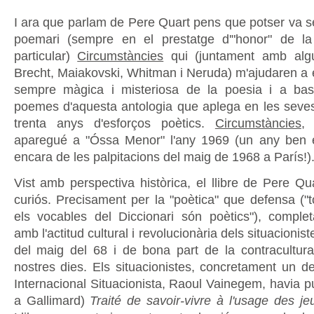
I ara que parlam de Pere Quart pens que potser va se
poemari (sempre en el prestatge d'"honor" de la
particular)
Circumstàncies
qui (juntament amb alg
Brecht, Maiakovski, Whitman i Neruda) m'ajudaren a e
sempre màgica i misteriosa de la poesia i a bast
poemes d'aquesta antologia que aplega en les sev
trenta anys d'esforços poètics.
Circumstàncies
,
aparegué a "Óssa Menor" l'any 1969 (un any ben e
encara de les palpitacions del maig de 1968 a París!)
Vist amb perspectiva històrica, el llibre de Pere Qu
curiós. Precisament per la "poètica" que defensa ("t
els vocables del Diccionari són poètics"), comple
amb l'actitud cultural i revolucionària dels situacionist
del maig del 68 i de bona part de la contracultura
nostres dies. Els situacionistes, concretament un de
Internacional Situacionista, Raoul Vainegem, havia p
a Gallimard)
Traité de savoir-vivre à l'usage des j