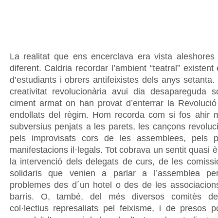
La realitat que ens encerclava era vista aleshores
diferent. Caldria recordar l’ambient “teatral” existen
d’estudiants i obrers antifeixistes dels anys setanta
creativitat revolucionària avui dia desapareguda 
ciment armat on han provat d’enterrar la Revolució 
endollats del règim. Hom recorda com si fos ahir ma
subversius penjats a les parets, les cançons revoluc
pels improvisats cors de les assemblees, pels pa
manifestacions il·legals. Tot cobrava un sentit quasi è
la intervenció dels delegats de curs, de les comissi
solidaris que venien a parlar a l’assemblea p
problemes des d´un hotel o des de les associacion
barris. O, també, del més diversos comitès de
col·lectius represaliats pel feixisme, i de presos p