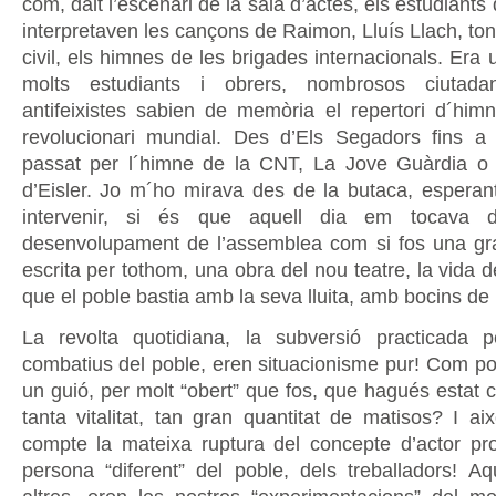
com, dalt l’escenari de la sala d’actes, els estudiants
interpretaven les cançons de Raimon, Lluís Llach, to
civil, els himnes de les brigades internacionals. Er
molts estudiants i obrers, nombrosos ciutada
antifeixistes sabien de memòria el repertori d´hi
revolucionari mundial. Des d’Els Segadors fins a 
passat per l´himne de la CNT, La Jove Guàrdia o
d’Eisler. Jo m´ho mirava des de la butaca, esperan
intervenir, si és que aquell dia em tocava d
desenvolupament de l’assemblea com si fos una gr
escrita per tothom, una obra del nou teatre, la vida d
que el poble bastia amb la seva lluita, amb bocins de 
La revolta quotidiana, la subversió practicada 
combatius del poble, eren situacionisme pur! Com po
un guió, per molt “obert” que fos, que hagués estat 
tanta vitalitat, tan gran quantitat de matisos? I ai
compte la mateixa ruptura del concepte d’actor pr
persona “diferent” del poble, dels treballadors! A