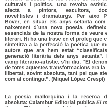
culturals i polítics. Una revolta estèt
afectà a pintors, escultors, docu
novel·listes i dramaturgs. Per això 
Bover, en situar els anys setanta com
naixement d´una nova poesia, defineix
essencials de la nostra forma de veure e
literari. Hi ha una frase en el pròleg qu
sintetitza a la perfecció la poètica que 
autors que ara hem estat “classifica
generació literària dels anys setanta”. 
camp literàrio-artístic, s’hi diu: “El de
de totes aquestes transformacions era la
llibertat, sovint absoluta, tant pel que a
com al contingut”. (Miquel López Crespí)
La poesia mallorquina i la recerca de
absoluta: Calambur Editorial publica
El 