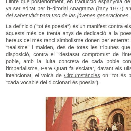
Llibre que posteriorment, en traducció espanyola de 
va ser editat per l'Editorial Anagrama (l'any 1977) am
del saber vivir para uso de las jóvenes generaciones
.
La definició ("tot és poesia") és un manifest contra el
aquests més de trenta anys de dedicació a la poes
hereus del més ranci simbolisme donen per enterra
"realisme" i malden, des de totes les tribunes qu
disposició, contra el "desfasat compromís" de l'int
poble, amb la lluita concreta de cada poble cont
l'imperialisme, Pere Quart fa esclatar, davant els ul
intencionat, el volcà de
Circumstàncies
on "tot és p
"cada vocable del diccionari és poesia").