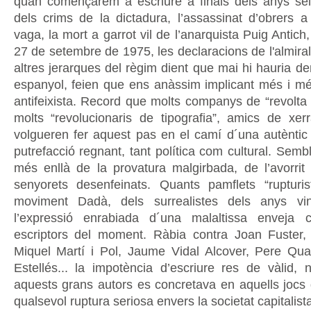
quan començarem a escriure a finals dels anys se
dels crims de la dictadura, l’assassinat d’obrers a
vaga, la mort a garrot vil de l’anarquista Puig Antich,
27 de setembre de 1975, les declaracions de l'almiral
altres jerarques del règim dient que mai hi hauria de
espanyol, feien que ens anàssim implicant més i més
antifeixista. Record que molts companys de “revolta tex
molts “revolucionaris de tipografia”, amics de xe
volgueren fer aquest pas en el camí d´una autèntic
putrefacció regnant, tant política com cultural. Sem
més enllà de la provatura malgirbada, de l’avorrit
senyorets desenfeinats. Quants pamflets “rupturis
moviment Dadà, dels surrealistes dels anys vi
l’expressió enrabiada d´una malaltissa enveja 
escriptors del moment. Ràbia contra Joan Fuster,
Miquel Martí i Pol, Jaume Vidal Alcover, Pere Qua
Estellés... la impotència d’escriure res de vàlid,
aquests grans autors es concretava en aquells jocs
qualsevol ruptura seriosa envers la societat capitalista