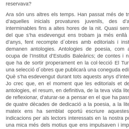
reservava?
Ara són uns altres els temps. Han passat més de t
d’aquelles inicials provatures juvenils, des d’a
interminables fins a altes hores de la nit. Quasi se
del que s’ha esdevengut ens trobam ja més enllà 
d’anys, fent recompte d´obres amb editorials i ins
demanen antologies. Antologies de poesia, com
ocupa de l’Institut d’Estudis Baleàrics; de contes i 
que ha de sortir properament en la col·lecció El Tur
una selecció d´obres que publicarà una coneguda edito
Què s’ha esdevengut durant tots aquests anys d’inten
Jo crec que, en el moment que les editorials et 
antologies, el resum, en definitiva, de la teva vida li
de reflexionar, d’aturar-se a pensar en el que ha pa
de quatre dècades de dedicació a la poesia, a la lite
mateix ens ha semblat oportú escriure aquestes
indicacions per als lectors interessats en la nostra 
una mica més dels motius que ens impulsaven i impu