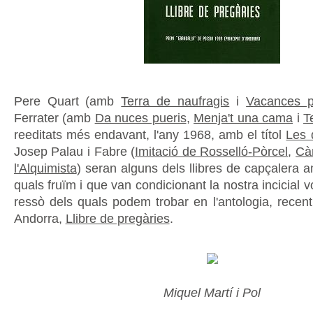
Pere Quart (amb
Terra de naufragis
i
Vacances 
Ferrater (amb
Da nuces pueris
,
Menja't una cama
i
T
reeditats més endavant, l'any 1968, amb el títol
Les 
Josep Palau i Fabre (
Imitació de Rosselló-Pòrcel
,
Cà
l'Alquimista
) seran alguns dels llibres de capçalera a
quals fruïm i que van condicionant la nostra incicial v
ressò dels quals podem trobar en l'antologia, recen
Andorra,
Llibre de pregàries
.
Miquel Martí i Pol