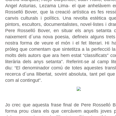
Angel Asturias, Lezama Lima- el que anhelàvem e
Rosselló Bover, que la creació artística es fes ress
canvis culturals i polítics. Una revolta estètica q
pintors, escultors, documentalistes, novel·listes i dr
Pere Rosselló Bover, en situar els anys setanta 
naixement d´una nova poesia, defineix alguns trets
nostra forma de veure el món i el fet literari. Hi h
pròleg que comentam que sintetitza a la perfecció l
molts dels autors que ara hem estat “classificats” c
literària dels anys setanta”. Referint-se al camp liter
diu: “El denominador comú de totes aquestes trans
recerca d´una llibertat, sovint absoluta, tant pel qu
com al contingut”.
Jo crec que aquesta frase final de Pere Rosselló Bo
forma prou clara els que cercàvem aquells joves 