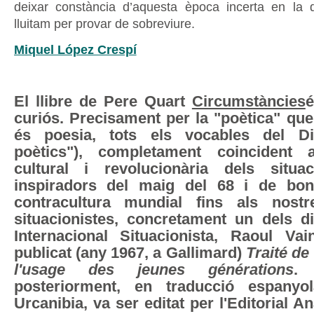
deixar constància d’aquesta època incerta en la q
lluitam per provar de sobreviure.
Miquel López Crespí
El llibre de Pere Quart
Circumstàncies
é
curiós. Precisament per la "poètica" que
és poesia, tots els vocables del Di
poètics"), completament coincident a
cultural i revolucionària dels situac
inspiradors del maig del 68 i de bon
contracultura mundial fins als nostr
situacionistes, concretament un dels di
Internacional Situacionista, Raoul Va
publicat (any 1967, a Gallimard)
Traité de
l'usage des jeunes générations
. 
posteriorment, en traducció espanyo
Urcanibia, va ser editat per l'Editorial A