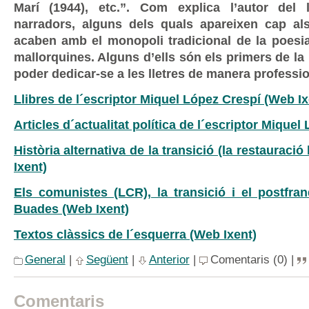
Marí (1944), etc.”. Com explica l’autor del l
narradors, alguns dels quals apareixen cap al
acaben amb el monopoli tradicional de la poesia 
mallorquines. Alguns d’ells són els primers de la 
poder dedicar-se a les lletres de manera professio
Llibres de l´escriptor Miquel López Crespí (Web Ix
Articles d´actualitat política de l´escriptor Miquel
Història alternativa de la transició (la restauraci
Ixent)
Els comunistes (LCR), la transició i el postfra
Buades (Web Ixent)
Textos clàssics de l´esquerra (Web Ixent)
General
|
Següent
|
Anterior
|
Comentaris (0) |
Comentaris