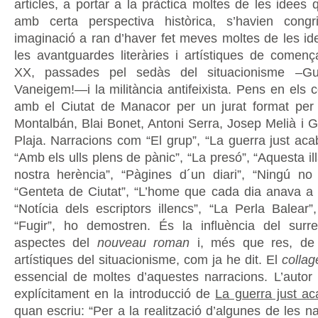
articles, a portar a la pràctica moltes de les idees 
amb certa perspectiva històrica, s’havien con
imaginació a ran d’haver fet meves moltes de les ide
les avantguardes literàries i artístiques de comen
XX, passades pel sedàs del situacionisme –G
Vaneigem!—i la militància antifeixista. Pens en els 
amb el Ciutat de Manacor per un jurat format pe
Montalbán, Blai Bonet, Antoni Serra, Josep Melià i G
Plaja. Narracions com “El grup”, “La guerra just ac
“Amb els ulls plens de pànic”, “La presó”, “Aquesta ill
nostra herència”, “Pàgines d´un diari”, “Ningú no 
“Genteta de Ciutat”, “L’home que cada dia anava a c
“Notícia dels escriptors illencs”, “La Perla Balear”
“Fugir”, ho demostren. És la influència del surr
aspectes del
nouveau roman
i, més que res, de 
artístiques del situacionisme, com ja he dit. El
collag
essencial de moltes d’aquestes narracions. L’autor
explícitament en la introducció de
La guerra just a
quan escriu: “Per a la realització d’algunes de les n