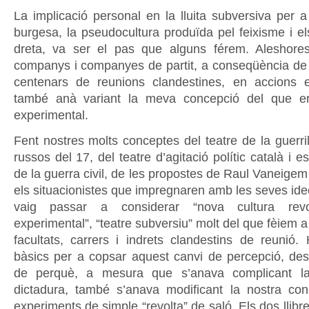
La implicació personal en la lluita subversiva per a
burgesa, la pseudocultura produïda pel feixisme i els
dreta, va ser el pas que alguns férem. Aleshores
companys i companyes de partit, a conseqüència de l
centenars de reunions clandestines, en accions e
també anà variant la meva concepció del que era 
experimental.
Fent nostres molts conceptes del teatre de la guerrill
russos del 17, del teatre d’agitació polític català i 
de la guerra civil, de les propostes de Raul Vaneige
els situacionistes que impregnaren amb les seves ide
vaig passar a considerar “nova cultura revolu
experimental”, “teatre subversiu” molt del que fèiem a 
facultats, carrers i indrets clandestins de reunió. 
bàsics per a copsar aquest canvi de percepció, desco
de perquè, a mesura que s’anava complicant la 
dictadura, també s’anava modificant la nostra co
experiments de simple “revolta” de saló. Els dos llibr