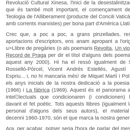
Revolució Cultural Xinesa, l'inici de la desestalinitza
que és també molt important, el començament de 
Teologia de l'Alliberament (producte del Concili Vaticà
amb corrents marxistes) per bona part d'Amèrica Llati
Crec que, a poc a poc, a grans pinzellades, res
aportacions d'escriptors, ens anam apropant a l'orig
u>Llibre de pregàries (o als poemaris
Revolta
,
Un vio
Record de Praga
per dir el títol d'alguns dels poema
aquest any 2000). Hi ha el ressò igualment de S
Rosselló-Pòrcel, Vicent Andrés Estellés, Agustí 
Espriu... i, no hi mancaria més! de Miquel Martí i Pol
els anys inicials de la nostra dedicació a la poesi
(1966) i
La fàbrica
(1969). Aquest és el panorama ap
intellectuals que condicionaren (i condicionen) 
davant el fet poètic. Tots aquests llibres (igualment l
personal d'alguns dels seus autors), el materia
decenni 1960-1970, són el que marca la nostra gener
Ara, per acabar, potser seria l'hora de parlar del me