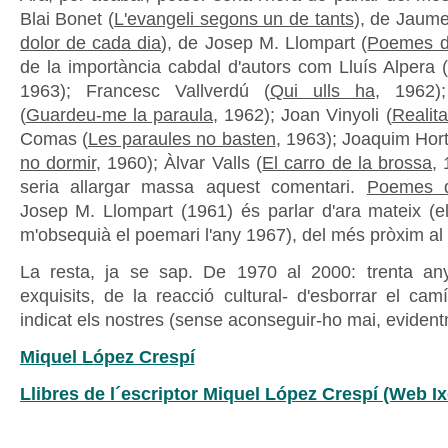
Blai Bonet (
L'evangeli segons un de tants
), de Jaume
dolor de cada dia
), de Josep M. Llompart (
Poemes d
de la importància cabdal d'autors com Lluís Alpera (
1963); Francesc Vallverdú (
Qui ulls ha
, 1962)
(
Guardeu-me la paraula
, 1962); Joan Vinyoli (
Realita
Comas (
Les paraules no basten
, 1963); Joaquim Hort
no dormir
, 1960); Àlvar Valls (
El carro de la brossa
, 
seria allargar massa aquest comentari.
Poemes 
Josep M. Llompart (1961) és parlar d'ara mateix (e
m'obsequià el poemari l'any 1967), del més pròxim al
La resta, ja se sap. De 1970 al 2000: trenta any
exquisits, de la reacció cultural- d'esborrar el ca
indicat els nostres (sense aconseguir-ho mai, evident
Miquel López Crespí
Llibres de l´escriptor Miquel López Crespí (Web Ix