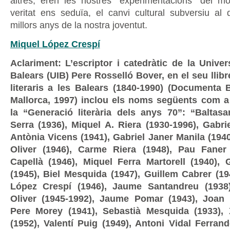
altres, eren les nostres “experimentacions” del 
veritat ens seduïa, el canvi cultural subversiu al q
millors anys de la nostra joventut.
Miquel López Crespí
Aclariment: L’escriptor i catedràtic de la Univers
Balears (UIB) Pere Rosselló Bover, en el seu lli
literaris a les Balears (1840-1990) (Documenta B
Mallorca, 1997) inclou els noms següents com 
la “Generació literària dels anys 70”: “Baltasa
Serra (1936), Miquel A. Riera (1930-1996), Gabri
Antònia Vicens (1941), Gabriel Janer Manila (194
Oliver (1946), Carme Riera (1948), Pau Faner 
Capellà (1946), Miquel Ferra Martorell (1940), 
(1945), Biel Mesquida (1947), Guillem Cabrer (19
López Crespí (1946), Jaume Santandreu (1938)
Oliver (1945-1992), Jaume Pomar (1943), Joan 
Pere Morey (1941), Sebastià Mesquida (1933),
(1952), Valentí Puig (1949), Antoni Vidal Ferran