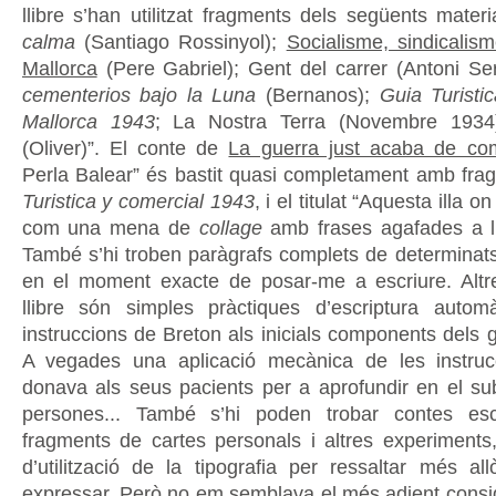
llibre s’han utilitzat fragments dels següents mater
calma
(Santiago Rossinyol);
Socialisme, sindicali
Mallorca
(Pere Gabriel); Gent del carrer (Antoni Se
cementerios bajo la Luna
(Bernanos);
Guia Turisti
Mallorca 1943
; La Nostra Terra (Novembre 193
(Oliver)”. El conte de
La guerra just acaba de co
Perla Balear” és bastit quasi completament amb fra
Turistica y comercial 1943
, i el titulat “Aquesta illa o
com una mena de
collage
amb frases agafades a l’
També s’hi troben paràgrafs complets de determinats 
en el moment exacte de posar-me a escriure. Altr
llibre són simples pràctiques d’escriptura autom
instruccions de Breton als inicials components dels g
A vegades una aplicació mecànica de les instru
donava als seus pacients per a aprofundir en el su
persones... També s’hi poden trobar contes esc
fragments de cartes personals i altres experiments, 
d’utilització de la tipografia per ressaltar més all
expressar. Però no em semblava el més adient consid