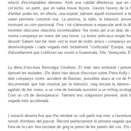
relació d'incomptables derrotes. Amb una cabdal diferència: que en
col.lectiu, un partit, que en sabia treure lliçons. Llavors l'avenç de l
d'arribar podia ser, en efecte, una espiral, talment aquell monument a l
varen permetre construir mai. La premsa, la ràdio, la televisió, pro
insinuant un crim passional. Fins i tot s'atreveixen a especular amb la d
inventen obscures relacions inconfesables- fos motiu per a un atac de 
nostra companya en mans del seu home. La brutor policíaca omple fins 
dissort! Sabem ben bé -hem vist la mort de molts amics i companys en a
desenvolupada i cada vegada més brutalment "civilitzada" Europa, sa
d'afusellament que s'utilitzen tan sovint a Guatemala, Xile, Veneçuela, E
La dèria d´escriure Benvolgut Cendrars: El matí neix emboirat i potser
damunt les teulades. Els diaris han deixat d'escriure sobre Petra Kelly 
dels companys morts -accident de Bastian, possibles atacs al cor de Pe
documentals que han mostrat per la televisió, veig encara la darrera
agafats de les mans, a un cine de barriada assistint a un míting ecolog
Com un crit de desesperació. Talment ens volguessin prevenir, amb l
vegada més accelerada.
L´estació deserta Ara que t'he retrobat no vull partir mai més a l'aventur
remolí d'ombres del passat. Record perfectament la primera vegada qu
fúria de la carn feia esclatar de goig la presó de les parets del cos. E