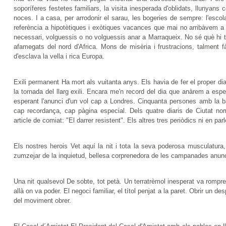
soporíferes festetes familiars, la visita inesperada d'oblidats, llunyan
noces. I a casa, per arrodonir el sarau, les bogeries de sempre: l'escola 
referència a hipotètiques i exòtiques vacances que mai no arribàvem a 
necessari, volguessis o no volguessis anar a Marraqueix. No sé què hi
afamegats del nord d'Africa. Mons de misèria i frustracions, talment 
d'esclava la vella i rica Europa.
Exili permanent Ha mort als vuitanta anys. Els havia de fer el proper d
la tornada del llarg exili. Encara me'n record del dia que anàrem a espe
esperant l'anunci d'un vol cap a Londres. Cinquanta persones amb la ba
cap recordança, cap pàgina especial. Dels quatre diaris de Ciutat nom
article de comiat: "El darrer resistent". Els altres tres periòdics ni en parl
Els nostres herois Vet aquí la nit i tota la seva poderosa musculatura,
zumzejar de la inquietud, bellesa corprenedora de les campanades anunc
Una nit qualsevol De sobte, tot petà. Un terratrèmol inesperat va rompre 
allà on va poder. El negoci familiar, el títol penjat a la paret. Obrir un d
del moviment obrer.