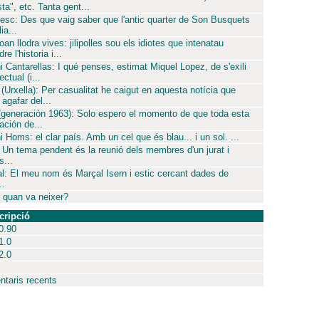
sta", etc. Tanta gent...
esc: Des que vaig saber que l'antic quarter de Son Busquets
ia...
oan llodra vives: jilipolles sou els idiotes que intenatau
re l'historia i...
i Cantarellas: I qué penses, estimat Miquel Lopez, de s'exili
ectual (i...
 (Urxella): Per casualitat he caigut en aquesta notícia que
agafar del...
(generación 1963): Solo espero el momento de que toda esta
ación de...
i Homs: el clar país. Amb un cel que és blau... i un sol. ...
 Un tema pendent és la reunió dels membres d'un jurat i
...
l: El meu nom és Marçal Isern i estic cercant dades de
..
 quan va neixer?
cripció
0.90
1.0
2.0
taris recents