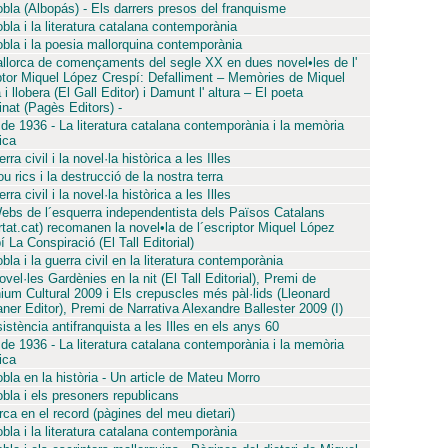
bla (Albopás) - Els darrers presos del franquisme
bla i la literatura catalana contemporània
bla i la poesia mallorquina contemporània
llorca de començaments del segle XX en dues novel•les de l'
ptor Miquel López Crespí: Defalliment – Memòries de Miquel
i llobera (El Gall Editor) i Damunt l' altura – El poeta
inat (Pagès Editors) -
 de 1936 - La literatura catalana contemporània i la memòria
ica
rra civil i la novel·la històrica a les Illes
u rics i la destrucció de la nostra terra
rra civil i la novel·la històrica a les Illes
ebs de l´esquerra independentista dels Països Catalans
ertat.cat) recomanen la novel•la de l´escriptor Miquel López
 La Conspiració (El Tall Editorial)
la i la guerra civil en la literatura contemporània
vel·les Gardènies en la nit (El Tall Editorial), Premi de
ium Cultural 2009 i Els crepuscles més pàl·lids (Lleonard
ner Editor), Premi de Narrativa Alexandre Ballester 2009 (I)
sistència antifranquista a les Illes en els anys 60
 de 1936 - La literatura catalana contemporània i la memòria
ica
bla en la història - Un article de Mateu Morro
bla i els presoners republicans
ca en el record (pàgines del meu dietari)
bla i la literatura catalana contemporània