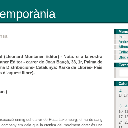
ntemporània
Men
nia
Inici
Arxiu
Àlbu
Enlla
ol (Lleonard Muntaner Editor) - Nota: si a la vostra
Bloc 
aner Editor - carrer de Joan Bauçà, 33, 1r, Palma de
Cerc
alma Distribucions- Catalunya: Xarxa de Llibres- País
 d’ aquest llibre)-
Calen
«
an )-
Dl
D
3
4
10
1
17
1
 execució enmig del carrer de Rosa Luxemburg, el riu de sang
24
2
ia un company em deia que la crònica del moviment obrer és una
31