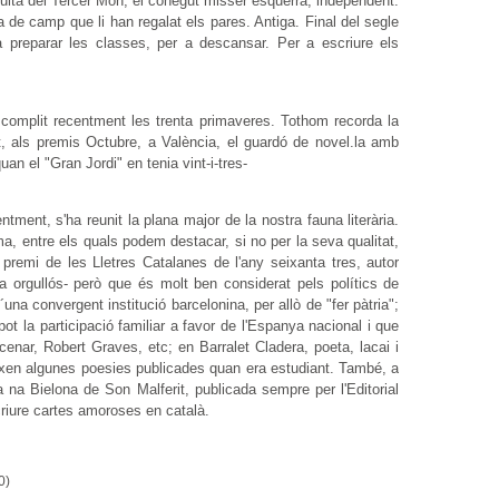
luita del Tercer Món, el conegut misser esquerra, independent.
 de camp que li han regalat els pares. Antiga. Final del segle
a preparar les classes, per a descansar. Per a escriure els
a complit recentment les trenta primaveres. Tothom recorda la
t, als premis Octubre, a València, el guardó de novel.la amb
uan el "Gran Jordi" en tenia vint-i-tres-
ntment, s'ha reunit la plana major de la nostra fauna literària.
ma, entre els quals podem destacar, si no per la seva qualitat,
remi de les Lletres Catalanes de l'any seixanta tres, autor
rma orgullós- però que és molt ben considerat pels polítics de
una convergent institució barcelonina, per allò de "fer pàtria";
pot la participació familiar a favor de l'Espanya nacional i que
rcenar, Robert Graves, etc; en Barralet Cladera, poeta, lacai i
neixen algunes poesies publicades quan era estudiant. També, a
na na Bielona de Son Malferit, publicada sempre per l'Editorial
criure cartes amoroses en català.
0)