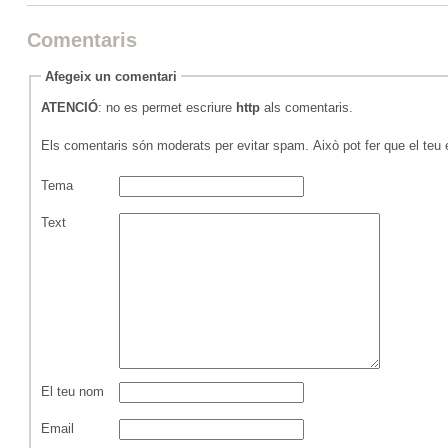
Comentaris
Afegeix un comentari
ATENCIÓ
: no es permet escriure
http
als comentaris.
Els comentaris són moderats per evitar spam. Això pot fer que el teu es
Tema
Text
El teu nom
Email