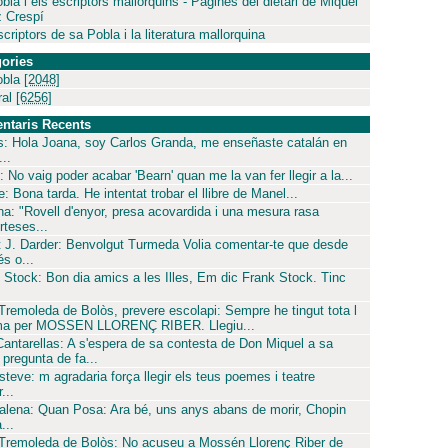
bla i els escriptors mallorquins - Pàgines del dietari de Miquel
 Crespí
criptors de sa Pobla i la literatura mallorquina
ories
obla
[2048]
ral
[6256]
ntaris Recents
s: Hola Joana, soy Carlos Granda, me enseñaste catalán en
..
: No vaig poder acabar 'Bearn' quan me la van fer llegir a la...
: Bona tarda. He intentat trobar el llibre de Manel...
ina: "Rovell d'enyor, presa acovardida i una mesura rasa
rteses...
 J. Darder: Benvolgut Turmeda Volia comentar-te que desde
és o...
 Stock: Bon dia amics a les Illes, Em dic Frank Stock. Tinc
 Tremoleda de Bolòs, prevere escolapi: Sempre he tingut tota l
ima per MOSSEN LLORENÇ RIBER. Llegiu...
Cantarellas: A s'espera de sa contesta de Don Miquel a sa
pregunta de fa...
steve: m agradaria força llegir els teus poemes i teatre
...
lena: Quan Posa: Ara bé, uns anys abans de morir, Chopin
...
 Tremoleda de Bolòs: No acuseu a Mossén Llorenç Riber de