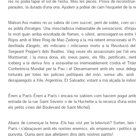
res no podia tapar el sol de l'estiu. Mou les peces. Prova de reconstru
paraules, la durada d'una ona. Ajudem a poblar de carn l'esquelet de la n
Malson Ara mateix no us sabria dir com succeí, però de sobte, com un imp
es poblà d'imatges. Una mescladissa inabastable de sensacions, d'impuls
la mort quan arriba envoltada de flames, o silent, arrossegant-se entre 
Rojos amb el llibre Roig de Mao Zedong a la mà rebent emocionats el P
desfilada d'àngels, els milicians i milicianes morts a la Revolució d
Sergeant Pepper's dels Beatles. Vaig veure els assassinats per l'oli enve
Montserrat; i la meva dona, els meus pares, els fills, petrificats, ri
iceberg a la deriva fins a estavellar-se irremeiablement contra el Titàni
Conferència Mundial per la Pau i el Desarmament amb els seus delega
torturats per totes les policies polítiques del món, sense ulls, amb
desapareguts a Xile, Argentina, El Salvador, votant a mà alçada la milion
Érem a París Érem a París i encara no sabíem com havíem pogut arribar
entrada de la rue Saint Séverin o de la Huchette a la recerca d'una e
els petits cines del Boulevard de Saint Michel).
Abans de començar la feina -Els has vist per la televisió? Surten, ben 
París i s'abraçaven amb els nostres enemics, els empresaris i polítics q
punyeta. Quina gent que alletàrem dins dels nostres partits!