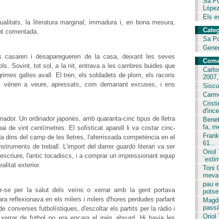
Sa Po
López
Els es
itats, la literatura marginal, immadura i, en bona mesura,
Categ
ent comentada.
Sa P
Gene
es casaren i desaparegueren de la casa, deixant les seves
Come
ls. Sovint, tot sol, a la nit, entrava a les cambres buides que
Carlo
rimes galtes avall. El tren, els soldadets de plom, els racons
2007,.
ns vénen a veure, apressats, com demanant excuses, i ens
Siscu
Carme
Crist
d'ince
inador. Un ordinador japonès, amb quaranta-cinc tipus de lletra
Benet
fa, m
i de vint centímetres. El sofisticat aparell li va costar cinc-
Frank
dins del camp de les lletres, l'aferrissada competència en el
61...
truments de treball. L'import del darrer guardó literari va ser
Oriol
escriure, l'antic tocadiscs, i a comprar un impressionant equip
´est
alitat exterior.
Toni 
meva 
pau e
r-se per la salut dels veïns o xerrar amb la gent portava
potser
ara reflexionava en els milers i milers d'hores perdudes parlant
Magda
passà
e converses futbolístiques, d'escoltar els partits per la ràdio i
Oriol
xerrar de futbol no era encara el més absurd. Hi havia les