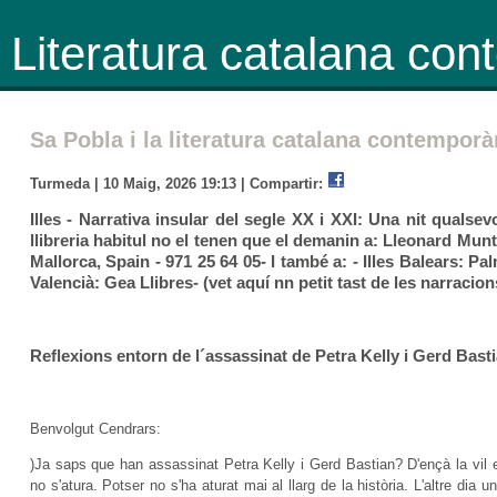
Literatura catalana co
Sa Pobla i la literatura catalana contemporà
Turmeda | 10 Maig, 2026 19:13 |
Compartir:
Illes - Narrativa insular del segle XX i XXI: Una nit qualsev
llibreria habitul no el tenen que el demanin a: Lleonard Munt
Mallorca, Spain - 971 25 64 05- I també a: - Illes Balears: P
Valencià: Gea Llibres- (vet aquí nn petit tast de les narracions
Reflexions entorn de l´assassinat de Petra Kelly i Gerd Basti
Benvolgut Cendrars:
)Ja saps que han assassinat Petra Kelly i Gerd Bastian? D'ençà la vil
no s'atura. Potser no s'ha aturat mai al llarg de la història. L'altre d