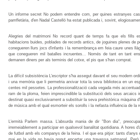
Un informe secret No podem entendre com, per quines estranyes casual
pamfletària, d'en Nadal Castelló ha estat publicada i, sovint, elogiosam
Alegries del matrimoni No record quant de temps fa que els fills 
habitacions buides, poblades de records antics, de joguines plenes de po
conegueren llurs jocs d'infants i la remembrança em feia caure unes llàg
que conegueren mil batalles incruentes... Només de tant en tant e
demanen diners per als terminis del cotxe, el pis que s'han comprat.
La difícil subsistència L'escriptor s'ha assegut davant el seu modern ord
i una memòria que li permetria arxivar tota la seva biblioteca en un espa
centes mil pessetes. La professionalització cada vegada més accentuada 
ram de la ploma, feien imprescindible la substitució dels seus arcaics ins
destinat quasi exclusivament a substituir la seva prehistòrica màquina d'
de música amb el qual esmorteir els sorolls i la nefasta influència de la re
L'ermità Parlem massa. L'absurda mania de dir "Bon dia", preocupa
irremeiablement a participar en qualsevol banalitat quotidiana. A hores d'
de futbol amb els companys de la feina. I el que era pitjor: tants d'anys d
mai en la vida no havia pogut encertar una travessa setmanal. Però 