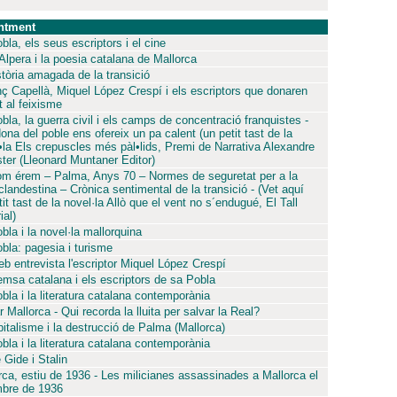
ntment
bla, els seus escriptors i el cine
 Alpera i la poesia catalana de Mallorca
stòria amagada de la transició
nç Capellà, Miquel López Crespí i els escriptors que donaren
t al feixisme
bla, la guerra civil i els camps de concentració franquistes -
ona del poble ens ofereix un pa calent (un petit tast de la
•la Els crepuscles més pàl•lids, Premi de Narrativa Alexandre
ster (Lleonard Muntaner Editor)
om érem – Palma, Anys 70 – Normes de seguretat per a la
 clandestina – Crònica sentimental de la transició - (Vet aquí
it tast de la novel·la Allò que el vent no s´endugué, El Tall
ial)
bla i la novel·la mallorquina
bla: pagesia i turisme
eb entrevista l'escriptor Miquel López Crespí
emsa catalana i els escriptors de sa Pobla
bla i la literatura catalana contemporània
 Mallorca - Qui recorda la lluita per salvar la Real?
pitalisme i la destrucció de Palma (Mallorca)
bla i la literatura catalana contemporània
 Gide i Stalin
rca, estiu de 1936 - Les milicianes assassinades a Mallorca el
bre de 1936