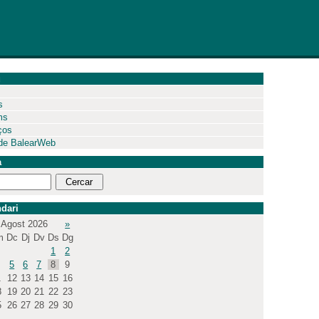
ú
s
ms
ços
de BalearWeb
a
dari
Agost 2026
»
m
Dc
Dj
Dv
Ds
Dg
1
2
5
6
7
8
9
1
12
13
14
15
16
8
19
20
21
22
23
5
26
27
28
29
30