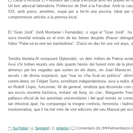
El Casal d´Amistat El President del Casal d'Amistat amb els pobles en l
Un bon advocat laboralista. Professor de Dret a la Facultat. Amb la casa
XIX, amb porxo, ametlers, espai per a fer-hi una piscina. Ideal per 
compromesos articles a la premsa local.
El “Gran Jordi” Jordi Muntaner i Fernández, o sigui el "Gran Jordi", h
seva triomfal entrada en el món de les lletres després d'haver obtingu
l'obra "Pelar-se-la rere les bambolines". D'això en deu fer uns set anys, q
Tertúlia literària Al restaurant Diplomàtic, un dels millors de Palma evide
Avui s'hi troben reunits uns dels quants herois del furient món de la plo
almenys per les vegades que surten en els diaris, en Joan Manacorí, p
excels i de divina inspiració, que "mai no s'ha ficat en política" -afi
centre-dreta; en Felipet Serra, exmilitant independentista, avui a redós d´
en Rodolf Llopis, funcionari, fill de general, rendista que dissimula com 
ara escriu novel•la històrica, imitant -de lluny, és clar-, Marguerite You
pallasso oficial de les autoritats universitàries i del qual només es co
tan il•lustrat àpat, ha comparegut la insigne contista, feminista i fadri
montserratina, que li ha tret més de vint edicions del seu Manual per es
Sa Pobla
|
Següent
|
Anterior
|
Comentaris (0) |
Retroenllaços (