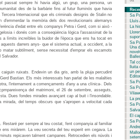
 el passat sempre hi havia algú, un grup, una persona, un
a humanitat des de la barbàrie fins al futur lluminós que havia
Rece
a Tercera Internacional que els criminals designis de Stalin no
Sa Po
ven d'emmerdar la memòria dels dos revolucionaris alemanys
Lluís
La hi
iferència d'edat entre els companys Petra i Gerd, com si això -
Llore
gelosia i donés com a conseqüència lògica l'assassinat de la
supor
a límits increïbles la buidor de l'època que ens ha tocat en
Sa Po
quests darrers anys- que el sistema actual, a occident, a la
Una d
p matar subtilment, sense necessitat d'emprar els escamots
novel
l Salvador.
Balle
Tal c
lluita
un pet
 caiguin ruixats. Endevin un dia gris, amb la pluja percudint
Editor
i Gerd Bastian. Els més interessats han parlat de les malalties
Sa Po
tra, l'internament a començaments d'any a una clínica-. Dels
Sa Po
 cpmpareixença del matrimoni, el 26 de setembre, asseguts,
Vilaw
ista. Dues fondes mirades avançant cap al buit i l'insondable.
La pr
a mirada, del temps obscurs que s'apropen a velocitat cada
Sa Po
Salvar
El ca
Sa Po
a. Restaré per sempre al teu costat, fent companyia al familiar
Andre
e ens miràrem. La veu secreta del teu esperit em cegava. La
Mallo
ls minuts repicaven talment campanes. Retrocedien els núvols i
setem