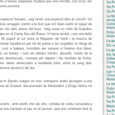
ir-ho a través d'aquesta mudesa que ens envolta. Els ecos, les
Sa Po
ostra joventut.
Sa Po
Sa Po
La Ma
revist llampec, vaig sentir una explosió dins el cervell i tot
escri
Costa 
os amagats sortint a la llum que em feien sentir el neguit de
il•lum
les rels dels arbres del bosc. Vaig veure un milió de Guàrdies
Estiu
apa en el Camp Nou del Barça; hi havia també, com una bella
històr
el 36 pujant al cel entre el Rèquiem de Verdi i la música de
La gue
rinat barallat-se per tal de portar a les espatlles la Verge de
Els no
ent com a babaus, immòbils per sempre a l'interior d'un blanc
La gue
c en festes; i tots els debats infinits, absurds, inútils de la
Els W
ts destrossats, cremats pel nàpalm i les bombes de fòsfor,
(Llib
Crespí
 les dents arrencades a tenallada forta, entre la sang dels
Sa Pob
èsima resolució del dia.
Les no
l’Òmn
Munta
-hi (barats viatges en tren, entrepans àrabs asseguts a una
La re
strena de Godard, documentals de Medvedkin o Dziga Vertov en
Estiu
històr
Sa Po
Sa Po
vestits, amb anells d'or als dits, corbata de seda comprada a
Menor
ue ens barraren el pas en el passat i que ens continuen fent la
Sa Po