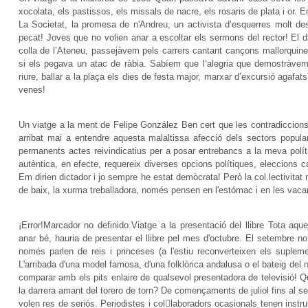
xocolata, els pastissos, els missals de nacre, els rosaris de plata i or. 
La Societat, la promesa de n'Andreu, un activista d’esquerres molt d
pecat! Joves que no volien anar a escoltar els sermons del rector! El d
colla de l’Ateneu, passejàvem pels carrers cantant cançons mallorquin
si els pegava un atac de ràbia. Sabíem que l’alegria que demostràvem 
riure, ballar a la plaça els dies de festa major, marxar d’excursió agafat
venes!
Un viatge a la ment de Felipe González Ben cert que les contradiccions 
arribat mai a entendre aquesta malaltissa afecció dels sectors popula
permanents actes reivindicatius per a posar entrebancs a la meva polí
autèntica, en efecte, requereix diverses opcions polítiques, eleccions ca
Em dirien dictador i jo sempre he estat demòcrata! Però la col.lectivita
de baix, la xurma treballadora, només pensen en l'estómac i en les vac
¡Error!Marcador no definido.Viatge a la presentació del llibre Tota aq
anar bé, hauria de presentar el llibre pel mes d'octubre. El setembre n
només parlen de reis i princeses (a l'estiu reconverteixen els suplem
L'arribada d'una model famosa, d'una folklòrica andalusa o el bateig del
comparar amb els pits enlaire de qualsevol presentadora de televisió! 
la darrera amant del torero de torn? De començaments de juliol fins al s
volen res de seriós. Periodistes i collaboradors ocasionals tenen inst