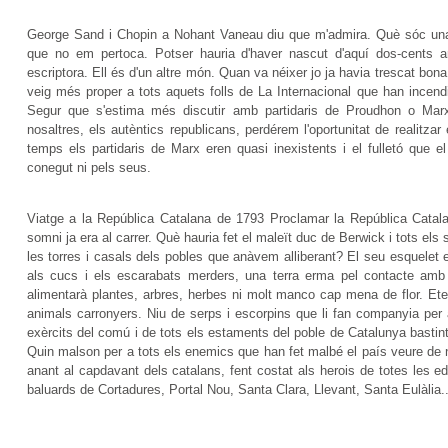
George Sand i Chopin a Nohant Vaneau diu que m'admira. Què sóc un
que no em pertoca. Potser hauria d'haver nascut d'aquí dos-cents 
escriptora. Ell és d'un altre món. Quan va néixer jo ja havia trescat bo
veig més proper a tots aquets folls de La Internacional que han incendia
Segur que s'estima més discutir amb partidaris de Proudhon o Marx 
nosaltres, els autèntics republicans, perdérem l'oportunitat de realitz
temps els partidaris de Marx eren quasi inexistents i el fulletó que 
conegut ni pels seus.
Viatge a la República Catalana de 1793 Proclamar la República Catal
somni ja era al carrer. Què hauria fet el maleït duc de Berwick i tots el
les torres i casals dels pobles que anàvem alliberant? El seu esquelet 
als cucs i els escarabats merders, una terra erma pel contacte amb
alimentarà plantes, arbres, herbes ni molt manco cap mena de flor. Etern
animals carronyers. Niu de serps i escorpins que li fan companyia per a
exèrcits del comú i de tots els estaments del poble de Catalunya bastint 
Quin malson per a tots els enemics que han fet malbé el país veure de n
anant al capdavant dels catalans, fent costat als herois de totes les e
baluards de Cortadures, Portal Nou, Santa Clara, Llevant, Santa Eulàlia..