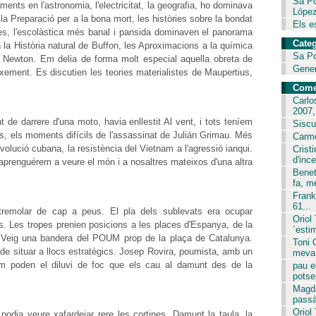
Sa Po
ents en l'astronomia, l'electricitat, la geografia, ho dominava
López
 la Preparació per a la bona mort, les històries sobre la bondat
Els es
tes, l'escolàstica més banal i pansida dominaven el panorama
Categ
n la Història natural de Buffon, les Aproximacions a la química
Sa P
 de Newton. Em delia de forma molt especial aquella obreta de
Gene
ixement. Es discutien les teories materialistes de Maupertius,
Come
Carlo
2007,.
 de darrere d'una moto, havia enllestit Al vent, i tots teníem
Siscu
s, els moments difícils de l'assassinat de Julián Grimau. Més
Carme
volució cubana, la resistència del Vietnam a l'agressió ianqui.
Crist
d'ince
t aprenguérem a veure el món i a nosaltres mateixos d'una altra
Benet
fa, m
Frank
61...
remolar de cap a peus. El pla dels sublevats era ocupar
Oriol
ets. Les tropes prenien posicions a les places d'Espanya, de la
´est
. Veig una bandera del POUM prop de la plaça de Catalunya.
Toni 
e situar a llocs estratègics. Josep Rovira, poumista, amb un
meva 
om poden el diluvi de foc que els cau al damunt des de la
pau e
potser
Magda
passà
Oriol
dia veure xafardejar rere les cortines. Damunt la taula, la