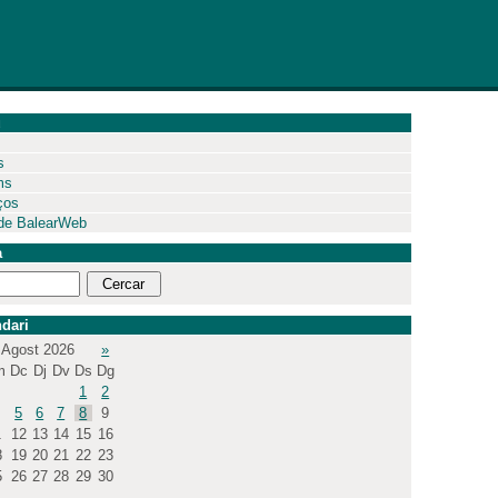
ú
s
ms
ços
de BalearWeb
a
dari
Agost 2026
»
m
Dc
Dj
Dv
Ds
Dg
1
2
5
6
7
8
9
1
12
13
14
15
16
8
19
20
21
22
23
5
26
27
28
29
30