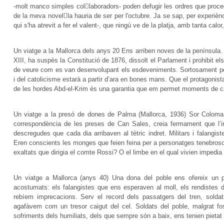
-molt manco simples collaboradors- poden defugir les ordres que proc
de la meva novella hauria de ser per l'octubre. Ja se sap, per experi
qui s'ha atrevit a fer el valent-, que ningú ve de la platja, amb tanta calor
Un viatge a la Mallorca dels anys 20 Ens arriben noves de la península.
XIII, ha suspès la Constitució de 1876, dissolt el Parlament i prohibit el
de veure com es van desenvolupant els esdeveniments. Sortosament per a 
i del catolicisme estarà a partir d’ara en bones mans. Que el protagonista 
de les hordes Abd-el-Krim és una garantia que em permet moments de ca
Un viatge a la presó de dones de Palma (Mallorca, 1936) Sor Coloma R
correspondència de les preses de Can Sales, creia fermament que l’int
descregudes que cada dia arribaven al tètric indret. Militars i falangis
Eren conscients les monges que feien feina per a personatges tenebroso
exaltats que dirigia el comte Rossi? O el limbe en el qual vivien impedi
Un viatge a Mallorca (anys 40) Una dona del poble ens ofereix un 
acostumats: els falangistes que ens esperaven al moll, els rendistes 
rebíem imprecacions. Serv el record dels passatgers del tren, soldat
agafàvem com un tresor caigut del cel. Soldats del poble, malgrat fos
sofriments dels humiliats, dels que sempre són a baix, ens tenien pietat