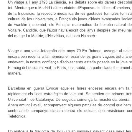
Un viatge a l’ any 1793 La ciència, els debats sobre els darrers descobrim
tot. Mentre que a Madrid i altres ciutats d'Espanya els llibres d'oracions,
de la Inquisició, la repetició mecànica de les gastades fórmules tomis
cultural de les universitats, a França els joves d'idees avançades llegie
de Franklin i, sobretot, els Principis matemàtics de filosofia natural
Voltaire, Candide, que l'autor havia escrit dos anys després del meu na
del metge La Mettrie, d'Helvétius, del baró Holbach.
Viatge a una vella fotografia dels anys 70 En Raimon, assegut al seient
encara ben recents a la memòria el ressò de les grans vagues asturiane
endavant, la nostra confiança d'adolescents estaria posada en la jove re
El maig del seixanta- vuit, a París, ens sobtà, i a partir d'aquell momen
manera.
Barcelona en guerra Evocar aquelles hores enceses encara em fa t
ràpidament els llocs estratègics de la ciutat. Se sentien els primers tr
Universitat i de Catalunya. De seguida començà la resistència obrera
Anem amunt i avall, acompanyant algunes patrulles de control que hem d
centenar de companys dispara contra els soldats que resisteixen c
Telefònica.
Un viatge a la Mallorca de 1936 Quan passava davant casa seva les po