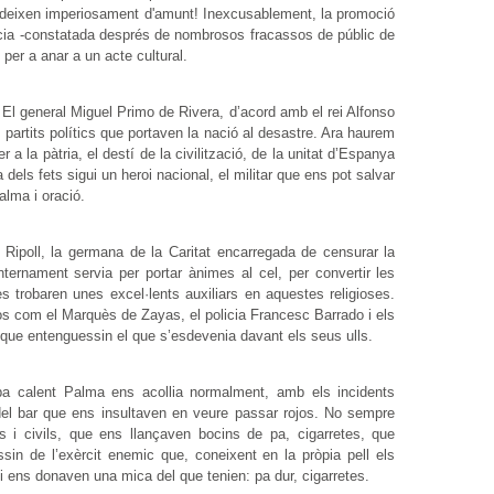
edeixen imperiosament d'amunt! Inexcusablement, la promoció
ència -constatada després de nombrosos fracassos de públic de
, per a anar a un acte cultural.
 El general Miguel Primo de Rivera, d’acord amb el rei Alfonso
s partits polítics que portaven la nació al desastre. Ara haurem
la pàtria, el destí de la civilització, de la unitat d’Espanya
dels fets sigui un heroi nacional, el militar que ens pot salvar
lma i oració.
ipoll, la germana de la Caritat encarregada de censurar la
ernament servia per portar ànimes al cel, per convertir les
tes trobaren unes excel·lents auxiliars en aquestes religioses.
s com el Marquès de Zayas, el policia Francesc Barrado i els
a que entenguessin el que s’esdevenia davant els seus ulls.
pa calent Palma ens acollia normalment, amb els incidents
del bar que ens insultaven en veure passar rojos. No sempre
s i civils, que ens llançaven bocins de pa, cigarretes, que
sin de l’exèrcit enemic que, coneixent en la pròpia pell els
 i ens donaven una mica del que tenien: pa dur, cigarretes.