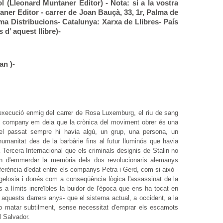
ol (Lleonard Muntaner Editor) - Nota: si a la vostra
aner Editor - carrer de Joan Bauçà, 33, 1r, Palma de
alma Distribucions- Catalunya: Xarxa de Llibres- País
 d’ aquest llibre)-
an )-
 execució enmig del carrer de Rosa Luxemburg, el riu de sang
ia un company em deia que la crònica del moviment obrer és una
 el passat sempre hi havia algú, un grup, una persona, un
a humanitat des de la barbàrie fins al futur lluminós que havia
a Tercera Internacional que els criminals designis de Stalin no
ven d'emmerdar la memòria dels dos revolucionaris alemanys
iferència d'edat entre els companys Petra i Gerd, com si això -
gelosia i donés com a conseqüència lògica l'assassinat de la
a límits increïbles la buidor de l'època que ens ha tocat en
quests darrers anys- que el sistema actual, a occident, a la
p matar subtilment, sense necessitat d'emprar els escamots
l Salvador.