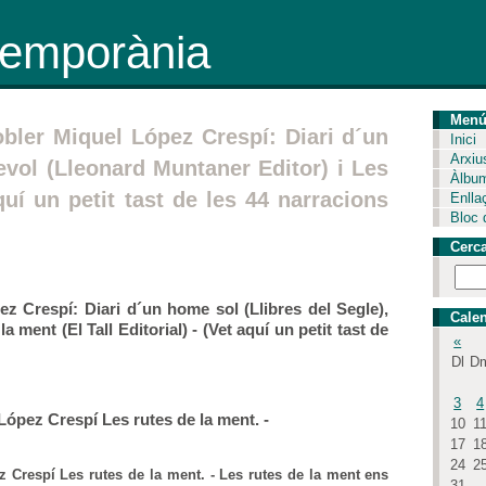
ntemporània
Men
pobler Miquel López Crespí: Diari d´un
Inici
Arxiu
evol (Lleonard Muntaner Editor) i Les
Àlbu
aquí un petit tast de les 44 narracions
Enlla
Bloc 
Cerc
pez Crespí: Diari d´un home sol (Llibres del Segle),
Calen
 ment (El Tall Editorial) - (Vet aquí un petit tast de
«
Dl
D
3
4
l López Crespí Les rutes de la ment. -
10
1
17
1
24
2
pez Crespí Les rutes de la ment. - Les rutes de la ment ens
31