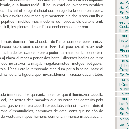
Sa Po
hieràtic, a la inauguració. Hi ha un estol de jovenetes vestides
Sa Po
es, davant el fotògraf oficial que enregistra la cerimònia per a
Sa Po
i amb les esveltes columnes que sostenen els dos pisos curulls d
La Ma
els pupitres i mobles més moderns de l´època, els cartells amb
escri
Costa 
lull, les plantes del jardí just acabades de sembrar...
il•lum
Estiu
històr
el moix dormien, l'un al costat de l'altre, com dos bons amics,
La gue
umare havia anat a regar a l'hort, i el pare era al taller, amb
Els no
a malalta de les cames, sense poder caminar-, en la penombra,
La gue
 ajudava el marit a portar dos horts i diversos bocins de terra
Els W
s que no anaven a marjal: magatzemistes, metges, botiguers-
(Llib
sia. L'estiu era la temporada més dura per a la feina: batre el
Crespí
dinar sota la figuera que, invariablement, creixia davant totes
Sa Pob
Les no
l’Òmn
Munta
La re
pula immensa, les quaranta finestres que illuminaven aquella
Estiu
 cel, les restes dels mosaics que no varen ser destruïts pels
històr
aris gosava rompre aquell respectuós silenci. Havíem deixat
Sa Po
erons d'immundícies, carronyes de gats, cans que no són de
Sa Po
ment de vestuaris i tipus humans com una immensa mascarada...
Menor
Sa Po