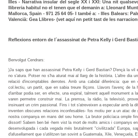
Illes - Narrativa insular del segle XX i XXI: Una nit qualsev
llibreria habitul no el tenen que el demanin a: Lleonard Munt
Mallorca, Spain - 971 25 64 05- I també a: - Illes Balears: P
Valencià: Gea Llibres- (vet aquí nn petit tast de les narracions
Reflexions entorn de l´assassinat de Petra Kelly i Gerd Basti
Benvolgut Cendrars:
)Ja saps que han assassinat Petra Kelly i Gerd Bastian? D'ençà la vil
no s'atura. Potser no s'ha aturat mai al llarg de la història. L'altre d
relació d'incomptables derrotes. Amb una cabdal diferència: que en
col.lectiu, un partit, que en sabia treure lliçons. Llavors l'avenç de l
d'arribar podia ser, en efecte, una espiral, talment aquell monument a l
varen permetre construir mai. La premsa, la ràdio, la televisió, pro
insinuant un crim passional. Fins i tot s'atreveixen a especular amb la d
inventen obscures relacions inconfesables- fos motiu per a un atac de 
nostra companya en mans del seu home. La brutor policíaca omple fins 
dissort! Sabem ben bé -hem vist la mort de molts amics i companys en a
desenvolupada i cada vegada més brutalment "civilitzada" Europa, sa
d'afusellament que s'utilitzen tan sovint a Guatemala, Xile, Veneçuela, E