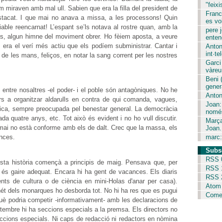
"feixi
Em miraven amb mal ull. Sabien que era la filla del president de
Franc
estacat. I que mai no anava a missa, a les processons! Quin
es vol
iable reencarnat! L’espant se’ls notava al rostre quan, amb la
pere j
es, algun himne del moviment obrer. Ho fèiem aposta, a veure
entend
era el verí més actiu que els podíem subministrar. Cantar i
Anton
int·tel
s de les mans, feliços, en notar la sang corrent per les nostres
Garci
vàreu 
Beni 
gener
entre nosaltres -el poder- i el poble són antagòniques. No he
Anton
rs a organitzar aldarulls en contra de qui comanda, vagues,
Joan:
tica, sempre preocupada pel benestar general. La democràcia
només
da quatre anys, etc. Tot això és evident i no ho vull discutir.
Marça
t mai no està conforme amb els de dalt. Crec que la massa, els
Joan.
ances.
marc:
Subs
RSS 
uesta història començà a principis de maig. Pensava que, per
RSS 
o és gaire adequat. Encara hi ha gent de vacances. Els diaris
RSS 
ents de cultura o de ciència en mini-Holas d'anar per casa).
Atom
 nét dels monarques ho desborda tot. No hi ha res que es pugui
Comen
Què podria competir -informativament- amb les declaracions de
etembre hi ha seccions especials a la premsa. Els directors no
ruccions especials. Ni caps de redacció ni redactors en nòmina