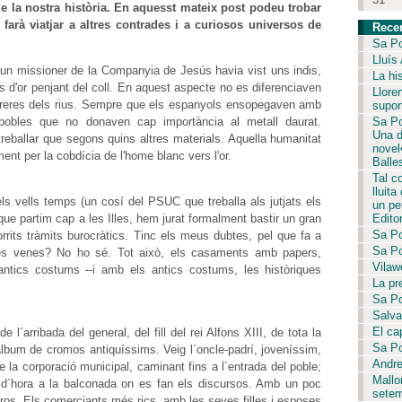
e la nostra història. En aquesst mateix post podeu trobar
farà viatjar a altres contrades i a curiosos universos de
Rece
Sa Po
Lluís
 un missioner de la Companyia de Jesús havia vist uns indis,
La hi
es d'or penjant del coll. En aquest aspecte no es diferenciaven
Llore
es voreres dels rius. Sempre que els espanyols ensopegaven amb
supor
 pobles que no donaven cap importància al metall daurat.
Sa Po
Una d
eballar que segons quins altres materials. Aquella humanitat
novel
ent per la cobdícia de l'home blanc vers l'or.
Balle
Tal c
lluita
ells temps (un cosí del PSUC que treballa als jutjats els
un pet
 que partim cap a les Illes, hem jurat formalment bastir un gran
Editor
Sa Po
rrits tràmits burocràtics. Tinc els meus dubtes, pel que fa a
Sa Po
s les venes? No ho sé. Tot això, els casaments amb papers,
Vilaw
antics costums --i amb els antics costums, les històriques
La pr
Sa Po
Salvar
El ca
l´arribada del general, del fill del rei Alfons XIII, de tota la
Sa Po
lbum de cromos antiquíssims. Veig l´oncle-padrí, joveníssim,
Andre
 la corporació municipal, caminant fins a l´entrada del poble;
Mallo
ar d´hora a la balconada on es fan els discursos. Amb un poc
setem
leros. Els comerciants més rics, amb les seves filles i esposes