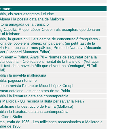
ntment
bla, els seus escriptors i el cine
 Alpera i la poesia catalana de Mallorca
stòria amagada de la transició
nç Capellà, Miquel López Crespí i els escriptors que donaren
t al feixisme
bla, la guerra civil i els camps de concentració franquistes -
ona del poble ens ofereix un pa calent (un petit tast de la
•la Els crepuscles més pàl•lids, Premi de Narrativa Alexandre
ster (Lleonard Muntaner Editor)
om érem – Palma, Anys 70 – Normes de seguretat per a la
 clandestina – Crònica sentimental de la transició - (Vet aquí
it tast de la novel·la Allò que el vent no s´endugué, El Tall
ial)
bla i la novel·la mallorquina
bla: pagesia i turisme
eb entrevista l'escriptor Miquel López Crespí
emsa catalana i els escriptors de sa Pobla
bla i la literatura catalana contemporània
 Mallorca - Qui recorda la lluita per salvar la Real?
pitalisme i la destrucció de Palma (Mallorca)
bla i la literatura catalana contemporània
 Gide i Stalin
rca, estiu de 1936 - Les milicianes assassinades a Mallorca el
bre de 1936