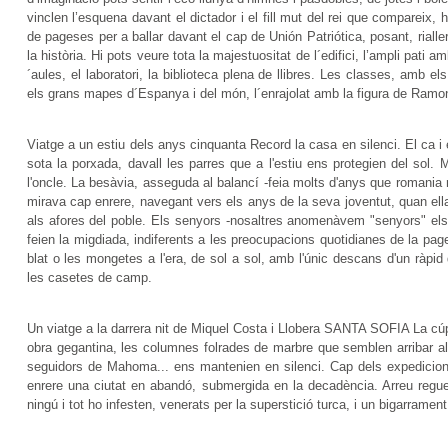
vinclen l’esquena davant el dictador i el fill mut del rei que compareix, 
de pageses per a ballar davant el cap de Unión Patriótica, posant, rialler
la història. Hi pots veure tota la majestuositat de l´edifici, l’ampli pat
´aules, el laboratori, la biblioteca plena de llibres. Les classes, amb 
els grans mapes d´Espanya i del món, l´enrajolat amb la figura de Ramon L
Viatge a un estiu dels anys cinquanta Record la casa en silenci. El ca i 
sota la porxada, davall les parres que a l'estiu ens protegien del sol. M
l'oncle. La besàvia, asseguda al balancí -feia molts d'anys que romani
mirava cap enrere, navegant vers els anys de la seva joventut, quan ella
als afores del poble. Els senyors -nosaltres anomenàvem "senyors" el
feien la migdiada, indiferents a les preocupacions quotidianes de la page
blat o les mongetes a l'era, de sol a sol, amb l'únic descans d'un ràpid 
les casetes de camp.
Un viatge a la darrera nit de Miquel Costa i Llobera SANTA SOFIA La cú
obra gegantina, les columnes folrades de marbre que semblen arribar al
seguidors de Mahoma... ens mantenien en silenci. Cap dels expedicion
enrere una ciutat en abandó, submergida en la decadència. Arreu regu
ningú i tot ho infesten, venerats per la superstició turca, i un bigarra