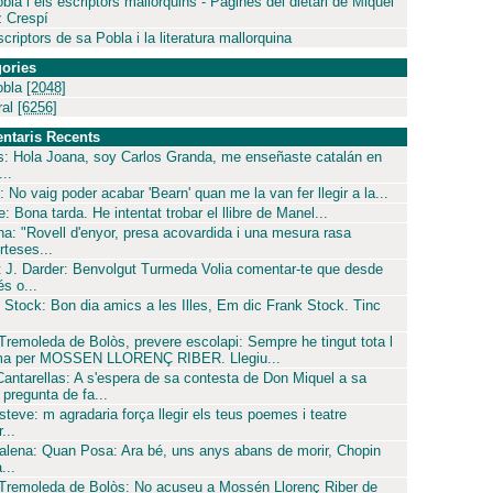
bla i els escriptors mallorquins - Pàgines del dietari de Miquel
 Crespí
criptors de sa Pobla i la literatura mallorquina
ories
obla
[2048]
ral
[6256]
ntaris Recents
s: Hola Joana, soy Carlos Granda, me enseñaste catalán en
..
: No vaig poder acabar 'Bearn' quan me la van fer llegir a la...
: Bona tarda. He intentat trobar el llibre de Manel...
ina: "Rovell d'enyor, presa acovardida i una mesura rasa
rteses...
 J. Darder: Benvolgut Turmeda Volia comentar-te que desde
és o...
 Stock: Bon dia amics a les Illes, Em dic Frank Stock. Tinc
 Tremoleda de Bolòs, prevere escolapi: Sempre he tingut tota l
ima per MOSSEN LLORENÇ RIBER. Llegiu...
Cantarellas: A s'espera de sa contesta de Don Miquel a sa
pregunta de fa...
steve: m agradaria força llegir els teus poemes i teatre
...
lena: Quan Posa: Ara bé, uns anys abans de morir, Chopin
...
 Tremoleda de Bolòs: No acuseu a Mossén Llorenç Riber de