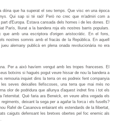
a dóna que ha superat el seu temps. Que visc en una època
anys. Qui sap si té raó! Però no crec que m'admiri com a
na part d'Europa. Estava cansada dels homes i de les dones. El
t París, lliurat a la bandera roja els nostres barris populars.
que amb una escriptora d'origen aristocràtic. En el fons,
ar els nostres somnis amb el fracàs de la República. En aquell
el jueu alemany publicà en plena onada revolucionària no era
ana. Per a això havíem vengut amb les tropes franceses. El
s seus botxins si hagués pogut veure hissar de nou la bandera a
es remouria inquiet dins la terra on es podreix fent companyia
 les seves deixalles llefiscoses, una terra que mai més no
a olor de podridura que allunya d'aquest indret fins i tot els
 l'eternitat. Què faria ara Berwick, en veure altra vegada els
regiments, deixant la sega per a agafar la forca i els fusells?
ou Rafel de Casanova enlairant els estendards de la llibertat,
dats caiguts defensant les bretxes obertes pel foc enemic als
.