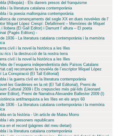
bla (Albopás) - Els darrers presos del franquisme
bla i la literatura catalana contemporània
bla i la poesia mallorquina contemporània
llorca de començaments del segle XX en dues novel•les de l'
ptor Miquel López Crespí: Defalliment – Memòries de Miquel
i llobera (El Gall Editor) i Damunt l' altura – El poeta
inat (Pagès Editors) -
 de 1936 - La literatura catalana contemporània i la memòria
ica
rra civil i la novel·la històrica a les Illes
u rics i la destrucció de la nostra terra
rra civil i la novel·la històrica a les Illes
ebs de l´esquerra independentista dels Països Catalans
ertat.cat) recomanen la novel•la de l´escriptor Miquel López
 La Conspiració (El Tall Editorial)
la i la guerra civil en la literatura contemporània
vel·les Gardènies en la nit (El Tall Editorial), Premi de
ium Cultural 2009 i Els crepuscles més pàl·lids (Lleonard
ner Editor), Premi de Narrativa Alexandre Ballester 2009 (I)
sistència antifranquista a les Illes en els anys 60
 de 1936 - La literatura catalana contemporània i la memòria
ica
bla en la història - Un article de Mateu Morro
bla i els presoners republicans
ca en el record (pàgines del meu dietari)
bla i la literatura catalana contemporània