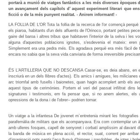
portarà a munió de viatges fantàstics a les més diverses èpoques d
un avançament dels capítols d’ aquest experiment literari que ens 
ficció o de la més punyent realitat. - Anirem informant! -
LA FOLLIA DE L'OR Tota la follia de la recerca de l'or començà perquè
els piaroa, habitants d'un dels afluents de l'Orinoco, portant petites pec
gaire del baroa i altres tribus que habitaven l'interior de la selva i l
alguna d'aquestes poblacions ignotes, s'esdevenia el mateix: eren
Simplement era una pedra més. Els agradava perquè era més fàcil de tr
encara no sabia que la seva vida canviaria de forma irreversible precisam
ÉS L'ARTILLERIA QUE NO DESCANSA Casar-se, es deia abans, en els v
inscriurà en un dels llibres d'actes). Els amics i amigues, les milicianes
arc triomfal amb fusells i baionetes, quan hagin acomplert amb els avo
aquest tipus de cerimònies. Portem el verí del passat infiltrat din
signatures i testimonis, em fa pensar que, si no anem alertes, els 
opressions de la dona i de l'obrer-- podrien tornar.
Un viatge a la infantesa De jovenet m´entretenia mirant les fotografies de 
parafernàlia de militars que els acompanyava. Era com contemplar un à
amb ulleres fosques, capell de senyoret i corbatí amplíssim al davant de
la banda de música en plena acció, el rector, suat, corrent per arrib
d’imaginació pots sentir l’eco llunyà d’himnes i pasdobles, de jotes i bo