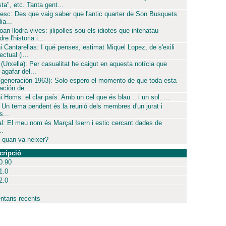
sta", etc. Tanta gent...
esc: Des que vaig saber que l'antic quarter de Son Busquets
ia...
oan llodra vives: jilipolles sou els idiotes que intenatau
re l'historia i...
i Cantarellas: I qué penses, estimat Miquel Lopez, de s'exili
ectual (i...
 (Urxella): Per casualitat he caigut en aquesta notícia que
agafar del...
(generación 1963): Solo espero el momento de que toda esta
ación de...
i Homs: el clar país. Amb un cel que és blau... i un sol. ...
 Un tema pendent és la reunió dels membres d'un jurat i
...
l: El meu nom és Marçal Isern i estic cercant dades de
..
 quan va neixer?
cripció
0.90
1.0
2.0
taris recents