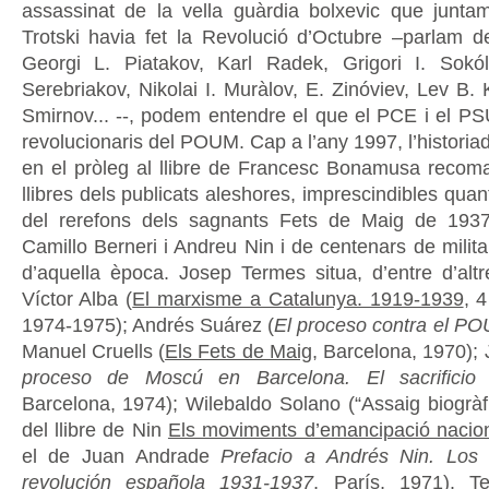
assassinat de la vella guàrdia bolxevic que junt
Trotski havia fet la Revolució d’Octubre –parlam de
Georgi L. Piatakov, Karl Radek, Grigori I. Sokól
Serebriakov, Nikolai I. Muràlov, E. Zinóviev, Lev B.
Smirnov... --, podem entendre el que el PCE i el PS
revolucionaris del POUM. Cap a l’any 1997, l’histori
en el pròleg al llibre de Francesc Bonamusa reco
llibres dels publicats aleshores, imprescindibles qua
del rerefons dels sagnants Fets de Maig de 1937,
Camillo Berneri i Andreu Nin i de centenars de milita
d’aquella època. Josep Termes situa, d’entre d’altr
Víctor Alba (
El marxisme a Catalunya. 1919-1939
, 4
1974-1975); Andrés Suárez (
El proceso contra el P
Manuel Cruells (
Els Fets de Maig
, Barcelona, 1970); 
proceso de Moscú en Barcelona. El sacrificio
Barcelona, 1974); Wilebaldo Solano (“Assaig biogràfi
del llibre de Nin
Els moviments d’emancipació nacio
el de Juan Andrade
Prefacio a Andrés Nin. Los
revolución española 1931-1937
, París, 1971). T