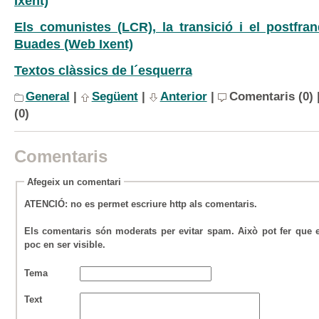
Ixent)
Els comunistes (LCR), la transició i el postfra
Buades (Web Ixent)
Textos clàssics de l´esquerra
General
|
Següent
|
Anterior
|
Comentaris (0) 
(0)
Comentaris
Afegeix un comentari
ATENCIÓ
: no es permet escriure
http
als comentaris.
Els comentaris són moderats per evitar spam. Això pot fer que el
poc en ser visible.
Tema
Text