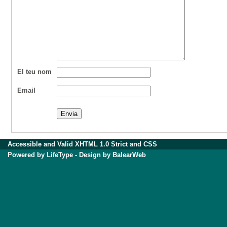
El teu nom
Email
Accessible
and Valid
XHTML 1.0 Strict
and
CSS
Powered by
LifeType
- Design by
BalearWeb