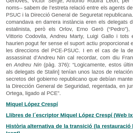
Genovés, Victor Serge, Antonio Rubira León, per 
noms-- sabem de l’estreta relació entre els agents de 
PSUC i la Direcció General de Seguretat republicana.
comandava en darrera instància eren els delegats de
estalinista, però els Orlov, Erno Gerö (“Pedro”), P
Vittorio Codovila, Andreu Marty, Luigi Gallo i tots 
haurien pogut fer sense el suport actiu proporcionat
les direccions del PCE-PSUC. I en el cas de la det
assassinat d’Andreu Nin cal recordar, com diu Fr
en
Andreu Nin
(pàg. 376): “Logicamente, estos últim
als delegats de Stalin] tenían unos lazos de relación
secretos del gobierno republicano que debían mante
la Dirección General de Seguridad, regentada, en jun
Ortega, ligado al PCE”.
Miquel López Crespí
Llibres de l´escriptor Miquel López Crespí (Web Ix
Història alternativa de la transició (la restauraci