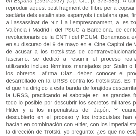
en España (1930-1937)
(Op. Cit., p. 373-383). A ta
reproduir aquest petit fragment del llibre per a copsar 
sectària dels estalinistes espanyols i catalans que, fi
a l’assassinat de Nin i a l’empresonament, a les 
València i Madrid i del PSUC a Barcelona, de cente
revolucionaris de la CNT i del POUM. Bonamussa exp
en su discurso del 9 de mayo en el Cine Capitol de 
de acusar a los trotskistas de contrarevolucionar
fascismo, se dedicó a resumir el proceso real
utilizando incluso términos manejados por Stalin o M
los obreros –afirma Díaz—deben conocer el pr
desarrollado en la URSS contra los trotskistas. Es T
el que ha dirigido a esta banda de forajidos descarril
la URSS, practicando el sabotaje en las grandes f
todo lo posible por descubrir los secretos militares 
Hitler y a los imperialistas del Japón. Y cua
descubierto en el proceso y los trotsquistas han
hacían en combinación con Hitler, con los imperialist
la dirección de Trotski, yo pregunto: ¿es que no est