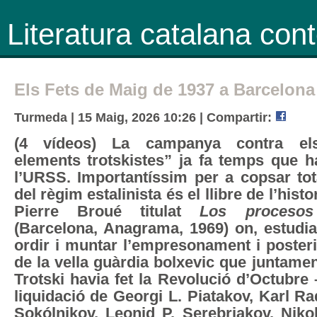
Literatura catalana co
Els Fets de Maig de 1937 a Barcelona
Turmeda | 15 Maig, 2026 10:26 |
Compartir:
(4 vídeos) La campanya contra els
elements trotskistes” ja fa temps que 
l’URSS. Importantíssim per a copsar tota
del règim estalinista és el llibre de l’hist
Pierre Broué titulat
Los proceso
(Barcelona, Anagrama, 1969) on, estudi
ordir i muntar l’empresonament i poster
de la vella guàrdia bolxevic que juntame
Trotski havia fet la Revolució d’Octubre
liquidació de Georgi L. Piatakov, Karl Rad
Sokólnikov, Leonid P. Serebriakov, Nikol