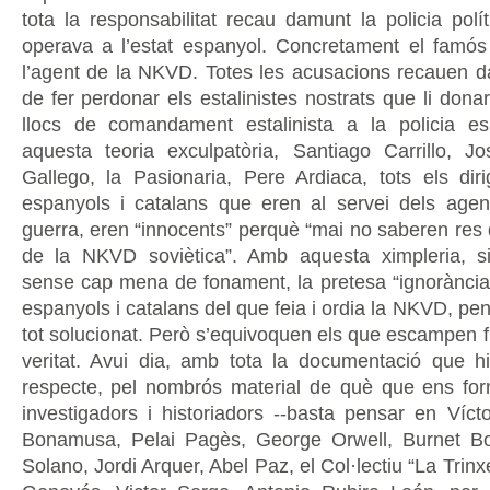
tota la responsabilitat recau damunt la policia polí
operava a l’estat espanyol. Concretament el famós
l’agent de la NKVD. Totes les acusacions recauen d
de fer perdonar els estalinistes nostrats que li don
llocs de comandament estalinista a la policia e
aquesta teoria exculpatòria, Santiago Carrillo, J
Gallego, la Pasionaria, Pere Ardiaca, tots els dirig
espanyols i catalans que eren al servei dels agen
guerra, eren “innocents” perquè “mai no saberen res 
de la NKVD soviètica”. Amb aquesta ximpleria, 
sense cap mena de fonament, la pretesa “ignorància” 
espanyols i catalans del que feia i ordia la NKVD, p
tot solucionat. Però s’equivoquen els que escampen 
veritat. Avui dia, amb tota la documentació que h
respecte, pel nombrós material de què que ens forn
investigadors i historiadors --basta pensar en Víct
Bonamusa, Pelai Pagès, George Orwell, Burnet Bol
Solano, Jordi Arquer, Abel Paz, el Col·lectiu “La Trinx