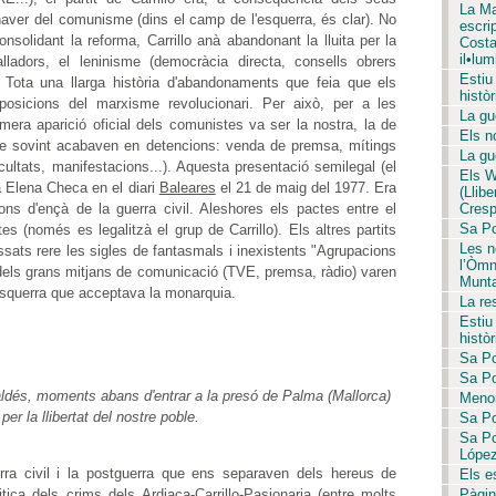
La Ma
haver del comunisme (dins el camp de l'esquerra, és clar). No
escri
solidant la reforma, Carrillo anà abandonant la lluita per la
Costa 
il•lum
ladors, el leninisme (democràcia directa, consells obrers
Estiu
l... Tota una llarga història d'abandonaments que feia que els
històr
osicions del marxisme revolucionari. Per això, per a les
La gue
mera aparició oficial dels comunistes va ser la nostra, la de
Els no
ue sovint acabaven en detencions: venda de premsa, mítings
La gue
cultats, manifestacions...). Aquesta presentació semilegal (el
Els W
ta Elena Checa en el diari
Baleares
el 21 de maig del 1977. Era
(Llib
ns d'ençà de la guerra civil. Aleshores els pactes entre el
Crespí
Sa Pob
es (només es legalitzà el grup de Carrillo). Els altres partits
Les no
ts rere les sigles de fantasmals i inexistents "Agrupacions
l’Òmn
er dels grans mitjans de comunicació (TVE, premsa, ràdio) varen
Munta
'esquerra que acceptava la monarquia.
La re
Estiu
històr
Sa Po
Sa Po
dés, moments abans d'entrar a la presó de Palma (Mallorca)
Menor
per la llibertat del nostre poble.
Sa Po
Sa Po
López
erra civil i la postguerra que ens separaven dels hereus de
Els es
ica dels crims dels Ardiaca-Carrillo-Pasionaria (entre molts
Pàgin