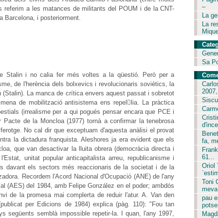
–
Ens referim a les matances de militants del POUM i de la CNT-
La ge
 a Barcelona, i posteriorment.
La res
Mique
Categ
Gene
Sa P
e Stalin i no calia fer més voltes a la qüestió. Però per a
Come
me, de l'herència dels bolxevics i revolucionaris soviètics, la
Carlo
2007,.
(Stalin). La manca de crítica envers aquest passat i sobretot
Siscu
 mena de mobilització antisistema ens repellia. La pràctica
Carme
e bestials (irrealisme per a qui pogués pensar encara que PCE i
Crist
ar Pacte de la Moncloa (1977) tornà a confirmar la tenebrosa
d'ince
ferotge. No cal dir que exceptuam d'aquesta anàlisi el provat
Benet
ntra la dictadura franquista. Aleshores ja era evident que els
fa, m
oa, que van desactivar la lluita obrera (democràcia directa i
Frank
61...
'Estat, unitat popular anticapitalista arreu, republicanisme i
Oriol
ns davant els sectors més reaccionaris de la societat i de la
´est
zadora. Recordem l'Acord Nacional d'Ocupació (ANE) de l'any
Toni 
ocial (AES) del 1984, amb Felipe González en el poder; ambdós
meva 
nvi de la promesa mai complerta de reduir l'atur. A. Van den
pau e
publicat per Edicions de 1984) explica (pàg. 110): "Fou tan
potser
ys següents semblà impossible repetir-la. I quan, l'any 1997,
Magda