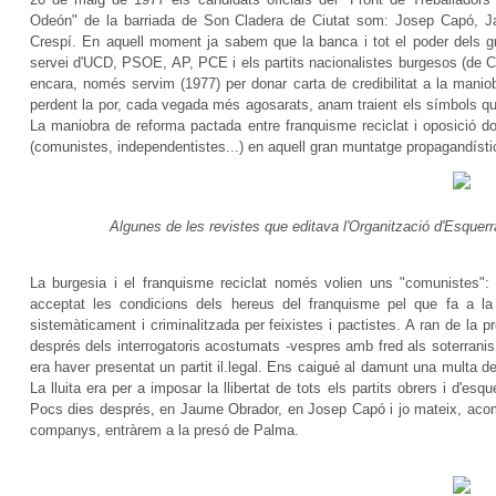
Odeón" de la barriada de Son Cladera de Ciutat som: Josep Capó, Ja
Crespí. En aquell moment ja sabem que la banca i tot el poder dels 
servei d'UCD, PSOE, AP, PCE i els partits nacionalistes burgesos (de Ca
encara, només servim (1977) per donar carta de credibilitat a la manio
perdent la por, cada vegada més agosarats, anam traient els símbols qu
La maniobra de reforma pactada entre franquisme reciclat i oposició dom
(comunistes, independentistes...) en aquell gran muntatge propagandísti
Algunes de les revistes que editava l'Organització d'Esquerr
La burgesia i el franquisme reciclat només volien uns "comunistes":
acceptat les condicions dels hereus del franquisme pel que fa a la l
sistemàticament i criminalitzada per feixistes i pactistes. A ran de la pr
després dels interrogatoris acostumats -vespres amb fred als soterranis
era haver presentat un partit il.legal. Ens caigué al damunt una multa 
La lluita era per a imposar la llibertat de tots els partits obrers i d
Pocs dies després, en Jaume Obrador, en Josep Capó i jo mateix, acompa
companys, entràrem a la presó de Palma.