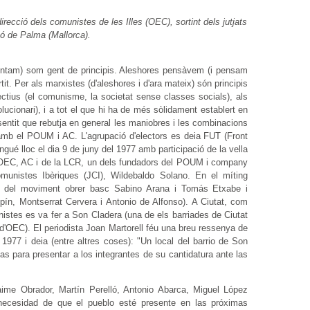
cció dels comunistes de les Illes (OEC), sortint dels jutjats
ó de Palma (Mallorca).
esentam) som gent de principis. Aleshores pensàvem (i pensam
tit. Per als marxistes (d'aleshores i d'ara mateix) són principis
bjectius (el comunisme, la societat sense classes socials), als
lucionari), i a tot el que hi ha de més sòlidament establert en
el sentit que rebutja en general les maniobres i les combinacions
 amb el POUM i AC. L'agrupació d'electors es deia FUT (Front
ngué lloc el dia 9 de juny del 1977 amb participació de la vella
s d'OEC, AC i de la LCR, un dels fundadors del POUM i company
omunistes Ibèriques (JCI), Wildebaldo Solano. En el míting
ts del moviment obrer basc Sabino Arana i Tomás Etxabe i
ín, Montserrat Cervera i Antonio de Alfonso). A Ciutat, com
istes es va fer a Son Cladera (una de els barriades de Ciutat
 d'OEC). El periodista Joan Martorell féu una breu ressenya de
1977 i deia (entre altres coses): "Un local del barrio de Son
las para presentar a los integrantes de su cantidatura ante las
aime Obrador, Martín Perelló, Antonio Abarca, Miguel López
 necesidad de que el pueblo esté presente en las próximas