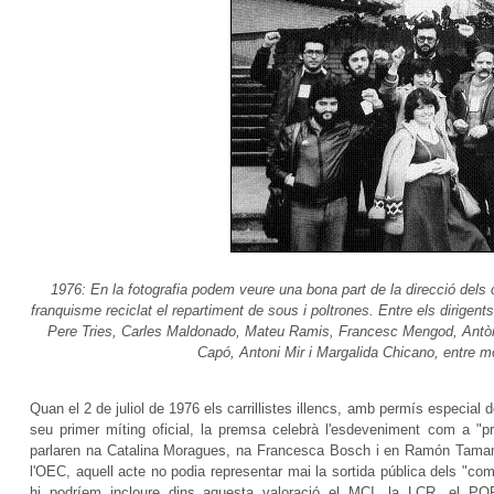
1976: En la fotografia podem veure una bona part de la direcció dels
franquisme reciclat el repartiment de sous i poltrones. Entre els dirig
Pere Tries, Carles Maldonado, Mateu Ramis, Francesc Mengod, Antò
Capó, Antoni Mir i Margalida Chicano, entre mo
Quan el 2 de juliol de 1976 els carrillistes illencs, amb permís especial 
seu primer míting oficial, la premsa celebrà l'esdeveniment com a "pr
parlaren na Catalina Moragues, na Francesca Bosch i en Ramón Tamame
l'OEC, aquell acte no podia representar mai la sortida pública dels "comu
hi podríem incloure dins aquesta valoració el MCI, la LCR, el PORE