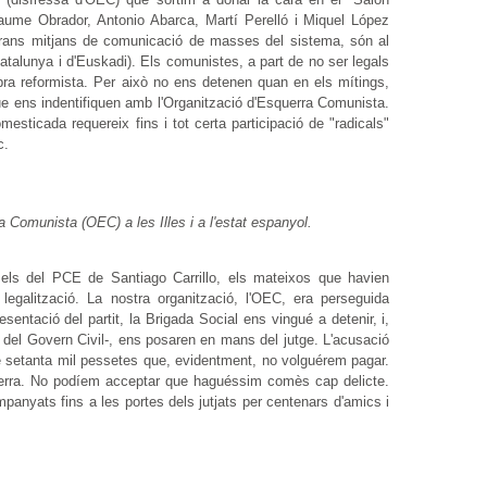
ume Obrador, Antonio Abarca, Martí Perelló i Miquel López
grans mitjans de comunicació de masses del sistema, són al
talunya i d'Euskadi). Els comunistes, a part de no ser legals
bra reformista. Per això no ens detenen quan en els mítings,
e ens indentifiquen amb l'Organització d'Esquerra Comunista.
esticada requereix fins i tot certa participació de "radicals"
c.
a Comunista (OEC) a les Illes i a l'estat espanyol.
 els del PCE de Santiago Carrillo, els mateixos que havien
egalització. La nostra organització, l'OEC, era perseguida
esentació del partit, la Brigada Social ens vingué a detenir, i,
 del Govern Civil-, ens posaren en mans del jutge. L'acusació
de setanta mil pessetes que, evidentment, no volguérem pagar.
'esquerra. No podíem acceptar que haguéssim comès cap delicte.
nyats fins a les portes dels jutjats per centenars d'amics i