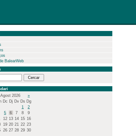
ú
s
ms
ços
de BalearWeb
a
dari
Agost 2026
»
m
Dc
Dj
Dv
Ds
Dg
1
2
5
6
7
8
9
1
12
13
14
15
16
8
19
20
21
22
23
5
26
27
28
29
30