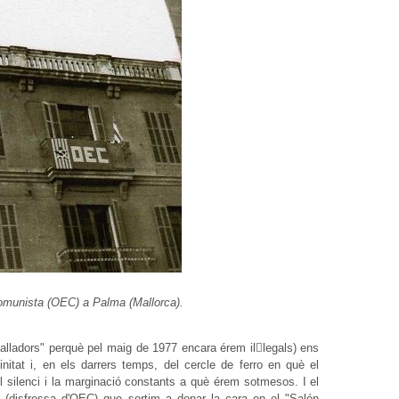
Comunista (OEC) a Palma (Mallorca).
alladors" perquè pel maig de 1977 encara érem illegals) ens
nitat i, en els darrers temps, del cercle de ferro en què el
el silenci i la marginació constants a què érem sotmesos. I el
" (disfressa d'OEC) que sortim a donar la cara en el "Salón