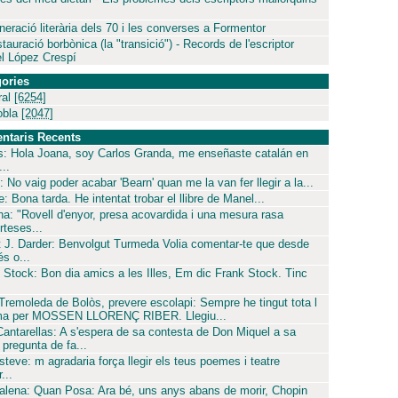
neració literària dels 70 i les converses a Formentor
tauració borbònica (la "transició") - Records de l'escriptor
l López Crespí
ories
ral
[6254]
obla
[2047]
ntaris Recents
s: Hola Joana, soy Carlos Granda, me enseñaste catalán en
..
: No vaig poder acabar 'Bearn' quan me la van fer llegir a la...
: Bona tarda. He intentat trobar el llibre de Manel...
ina: "Rovell d'enyor, presa acovardida i una mesura rasa
rteses...
 J. Darder: Benvolgut Turmeda Volia comentar-te que desde
és o...
 Stock: Bon dia amics a les Illes, Em dic Frank Stock. Tinc
 Tremoleda de Bolòs, prevere escolapi: Sempre he tingut tota l
ima per MOSSEN LLORENÇ RIBER. Llegiu...
Cantarellas: A s'espera de sa contesta de Don Miquel a sa
pregunta de fa...
steve: m agradaria força llegir els teus poemes i teatre
...
lena: Quan Posa: Ara bé, uns anys abans de morir, Chopin