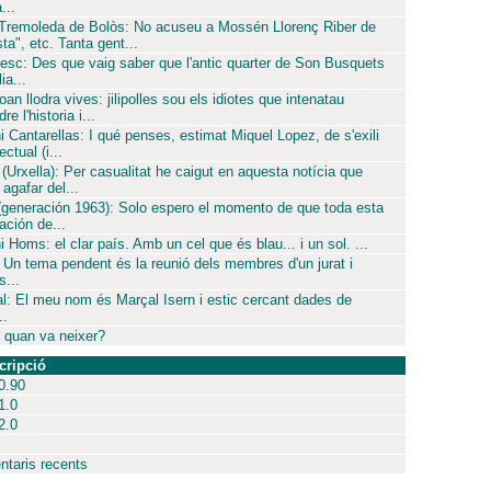
...
 Tremoleda de Bolòs: No acuseu a Mossén Llorenç Riber de
sta", etc. Tanta gent...
esc: Des que vaig saber que l'antic quarter de Son Busquets
ia...
oan llodra vives: jilipolles sou els idiotes que intenatau
re l'historia i...
i Cantarellas: I qué penses, estimat Miquel Lopez, de s'exili
ectual (i...
 (Urxella): Per casualitat he caigut en aquesta notícia que
agafar del...
(generación 1963): Solo espero el momento de que toda esta
ación de...
i Homs: el clar país. Amb un cel que és blau... i un sol. ...
 Un tema pendent és la reunió dels membres d'un jurat i
...
l: El meu nom és Marçal Isern i estic cercant dades de
..
 quan va neixer?
cripció
0.90
1.0
2.0
taris recents