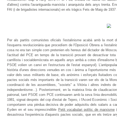
d'altres) contra l'avantguarda marxista i anarquista dels anys trenta. 
FAI (i de brigadistes internacionals) en els tràgics Fets de Maig de 1937
Per als partits comunistes oficials l'estalinisme acabà amb la mort d
l'esquerra revolucionària que procedíem de l'Oposició Obrera a l'estalinis
cosa no era tan simple com pretenien els hereus del dictador de Moscou 
l'actitud del PCE en temps de la transició provant de desactivar tota
carrillista i socialdemòcrata en aquells anys arribà a cotes d'irrealism
PSOE volien un canvi en l'estructura de l'estat espanyol). L'antipopul
història d'unes direccions venudes en cos i ànima a l'oportunisme més 
valor dels seus militants de base, els anònims i esforçats lluitadors co
pactes socials més importants de la transició varen ser els de la Moncl
coordinació de les assemblees, "soviets" a Vitòria i altres indrets de l
independentisme...). Posteriorment, en la mateixa línia de claudicacio
patronal, tant PSOE com PCE continuaren amb la seva línia desmobilit
1981, signat després del cop d'estat de Tejero, i l'Acord Econòmic i S
comportaren una pèrdua decisiva de poder adquisitiu dels salaris a ca
Eyden en el seu imprescindible
Petit vocabulari polític de marxisme
(
desastrosa l'experiència d'aquests pactes socials, que en els tretze an