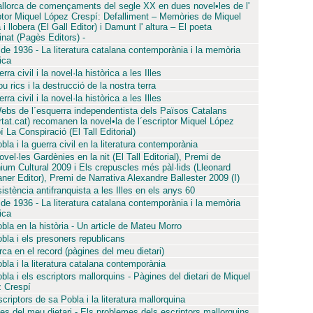
llorca de començaments del segle XX en dues novel•les de l'
ptor Miquel López Crespí: Defalliment – Memòries de Miquel
i llobera (El Gall Editor) i Damunt l' altura – El poeta
inat (Pagès Editors) -
 de 1936 - La literatura catalana contemporània i la memòria
ica
rra civil i la novel·la històrica a les Illes
u rics i la destrucció de la nostra terra
rra civil i la novel·la històrica a les Illes
ebs de l´esquerra independentista dels Països Catalans
ertat.cat) recomanen la novel•la de l´escriptor Miquel López
 La Conspiració (El Tall Editorial)
la i la guerra civil en la literatura contemporània
vel·les Gardènies en la nit (El Tall Editorial), Premi de
ium Cultural 2009 i Els crepuscles més pàl·lids (Lleonard
ner Editor), Premi de Narrativa Alexandre Ballester 2009 (I)
sistència antifranquista a les Illes en els anys 60
 de 1936 - La literatura catalana contemporània i la memòria
ica
bla en la història - Un article de Mateu Morro
bla i els presoners republicans
ca en el record (pàgines del meu dietari)
bla i la literatura catalana contemporània
bla i els escriptors mallorquins - Pàgines del dietari de Miquel
 Crespí
criptors de sa Pobla i la literatura mallorquina
es del meu dietari - Els problemes dels escriptors mallorquins