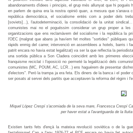
abandonaments d'idees i principis, el grup més allunyat que hi pogués 
en parlem de quina era la nostra opinió quan, a mesura que s'anava con
república democràtica, el socialisme entès com a poder dels trebal
[soviets]...), l'autodeterminació, la consolidació de la unitat sindica
comunistes mai no el poguéssim considerar un grup proper a les p
organitzacions que ens reclamàvem del socialisme i la república la pri
l'OEC (malgrat que abans ja havíem fet moltes "sortides" públiques q
ràpids enmig del carrer, intervenció en assemblees a hotels, barris i fa
patrit encara no havia estat legalitzat) va ser la que reflectia la periodis
una sortida pública a Son Cladera coincidint amb les primeres eleccio
franquisme reciclat i l'oposició no permeté la legalització dels comunist
comunistes (MC, POUM, AC, LCR...) ens haguérem de presentar disfressa
d'electors". Però la trampa ja era feta. Els diners de la banca i el pod
ser posats al servei dels partits que acceptaven la reforma del règim i l
Miquel López Crespí s'acomiada de la seva mare, Francesca Crespí Cal
per haver estat a l'avantguarda de la lluita 
Existien tants fets d'ençà la mateixa revolució soviètica o de la gu
l'estalinisme! Cap a l'any 1976-77 el PCE encara no havia fet autocrit