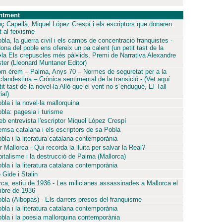
ntment
nç Capellà, Miquel López Crespí i els escriptors que donaren
t al feixisme
bla, la guerra civil i els camps de concentració franquistes -
ona del poble ens ofereix un pa calent (un petit tast de la
•la Els crepuscles més pàl•lids, Premi de Narrativa Alexandre
ster (Lleonard Muntaner Editor)
om érem – Palma, Anys 70 – Normes de seguretat per a la
 clandestina – Crònica sentimental de la transició - (Vet aquí
it tast de la novel·la Allò que el vent no s´endugué, El Tall
ial)
bla i la novel·la mallorquina
bla: pagesia i turisme
eb entrevista l'escriptor Miquel López Crespí
emsa catalana i els escriptors de sa Pobla
bla i la literatura catalana contemporània
 Mallorca - Qui recorda la lluita per salvar la Real?
pitalisme i la destrucció de Palma (Mallorca)
bla i la literatura catalana contemporània
 Gide i Stalin
rca, estiu de 1936 - Les milicianes assassinades a Mallorca el
bre de 1936
bla (Albopás) - Els darrers presos del franquisme
bla i la literatura catalana contemporània
bla i la poesia mallorquina contemporània