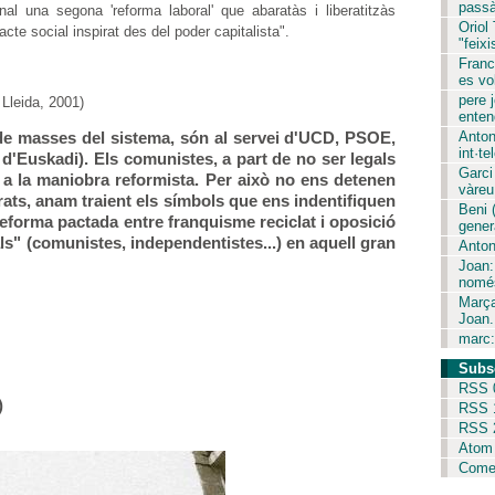
passà
l una segona 'reforma laboral' que abaratàs i liberatitzàs
Oriol
cte social inspirat des del poder capitalista".
"feixi
Franc
es vol
pere j
Lleida, 2001)
entend
 de masses del sistema, són al servei d'UCD, PSOE,
Anton
int·tel
 d'Euskadi). Els comunistes, a part de no ser legals
Garci
t a la maniobra reformista. Per això no ens detenen
vàreu 
ats, anam traient els símbols que ens indentifiquen
Beni 
forma pactada entre franquisme reciclat i oposició
gener
als" (comunistes, independentistes...) en aquell gran
Anton
Joan:
només
Marça
Joan.
marc:
Subs
RSS 
)
RSS 
RSS 
Atom
Comen