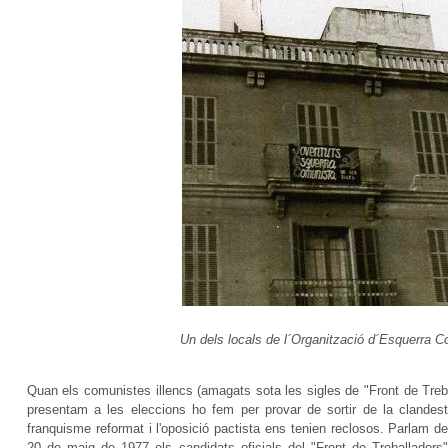
Un dels locals de l´Organització d´Esquerra 
Quan els comunistes illencs (amagats sota les sigles de "Front de Treb
presentam a les eleccions ho fem per provar de sortir de la clandesti
franquisme reformat i l'oposició pactista ens tenien reclosos. Parlam d
20 de maig de 1977 els candidats oficials del "Front de Treballadors