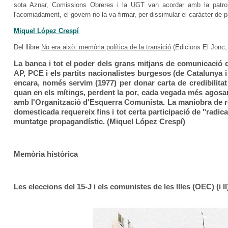
sota Aznar, Comissions Obreres i la UGT van acordar amb la patrona
l'acomiadament, el govern no la va firmar, per dissimular el caràcter de pa
Miquel López Crespí
Del llibre
No era això: memòria política de la transició
(Edicions El Jonc, 
La banca i tot el poder dels grans mitjans de comunicació
AP, PCE i els partits nacionalistes burgesos (de Catalunya i
encara, només servim (1977) per donar carta de credibilita
quan en els mítings, perdent la por, cada vegada més agosar
amb l'Organització d'Esquerra Comunista. La maniobra de re
domesticada requereix fins i tot certa participació de "radic
muntatge propagandístic. (Miquel López Crespí)
Memòria històrica
Les eleccions del 15-J i els comunistes de les Illes (OEC) (i II