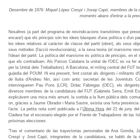
Desembre de 1976: Miquel López Crespí i Josep Capó, membres de la dire
moments abans d'entrar a la pres
Nosaltres (a part del programa de reivindicacions transitòries que pr
encara!) que els principis són les idees bàsiques d'una política o d'un par
les idees relatives al caràcter de classe del partit (obrer), als seus o
seus mètodes (l'acció revolucionària), a la seva teoria (el marxisme revo
l'ideari del partit. La política del marxisme és política de principis, en 
que els contradiuen. Als Països Catalans la unitat de l'OEC es va fer
per la Unitat dels Treballadors). A Barcelona, el míting central del FUT te
guàrdia del POUM. Hi era present, fent costat als dirigents i militant
de lluita d'Andreu Nin, així com antic secretari de les Joventuts C
intervingueren Pau Pons (LCR), Dídac Fàbregas (OEC), els dirigen
diversos membres de la candidatura del FUT (Gabriela Serra, Emili Esp
explicàvem una mica més amunt, la sortida a la llum pública dels comun
on, gràcies a Jaume Obrador i Maria Sastre, existia una forta presència
l'acte. La petita nota sortí publicada a l´
Última Hora
del 21 de juny del 
Cladera fue el escenario elegido por el Frente de Trabajadores de las Is
próximas elecciones.
'Tras el comentario de las trayectorias personales de Ana Gomila, J
Crespí y José Capó, integrantes de la candidatura, se habló de la