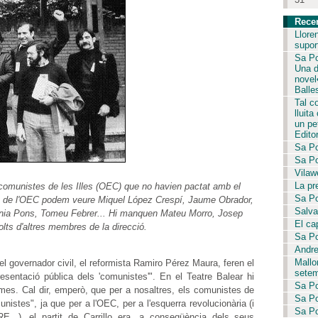
Rece
Llore
supor
Sa Po
Una d
novel
Balle
Tal c
lluita
un pet
Editor
Sa Po
Sa Po
Vilaw
La pr
 comunistes de les Illes (OEC) que no havien pactat amb el
Sa Po
ents de l'OEC podem veure Miquel López Crespí, Jaume Obrador,
Salvar
nia Pons, Tomeu Febrer... Hi manquen Mateu Morro, Josep
El ca
lts d'altres membres de la direcció.
Sa Po
Andre
Mallo
del governador civil, el reformista Ramiro Pérez Maura, feren el
setem
esentació pública dels 'comunistes'". En el Teatre Balear hi
Sa Po
s. Cal dir, emperò, que per a nosaltres, els comunistes de
Sa Po
nistes", ja que per a l'OEC, per a l'esquerra revolucionària (i
Sa Po
...), el partit de Carrillo era, a conseqüència dels seus