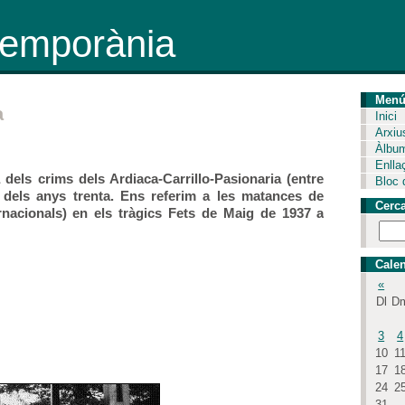
ntemporània
Men
a
Inici
Arxiu
Àlbu
Enlla
 dels crims dels Ardiaca-Carrillo-Pasionaria (entre
Bloc 
a dels anys trenta. Ens referim a les matances de
Cerc
rnacionals) en els tràgics Fets de Maig de 1937 a
Calen
«
Dl
D
3
4
10
1
17
1
24
2
31