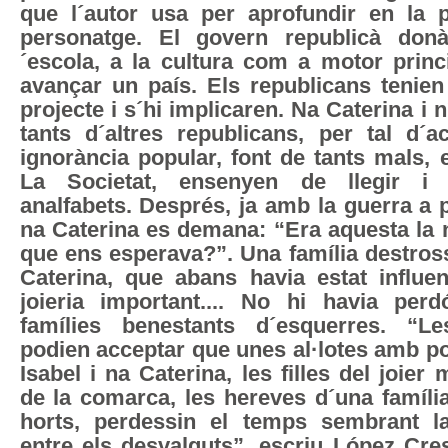
que l´autor usa per aprofundir en la p
personatge. El govern republicà don
´escola, a la cultura com a motor princ
avançar un país. Els republicans tenien
projecte i s´hi implicaren. Na Caterina i
tants d´altres republicans, per tal d´
ignorància popular, font de tants mals, 
La Societat, ensenyen de llegir i 
analfabets. Després, ja amb la guerra a 
na Caterina es demana: “Era aquesta la
que ens esperava?”. Una família destros
Caterina, que abans havia estat influen
joieria important.... No hi havia per
famílies benestants d´esquerres. “L
podien acceptar que unes al·lotes amb pos
Isabel i na Caterina, les filles del joier
de la comarca, les hereves d´una famíli
horts, perdessin el temps sembrant l
entre els desvalguts”, escriu López Cre