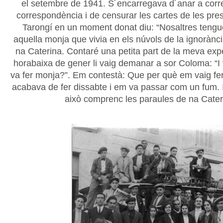
el setembre de 1941. S´encarregava d´anar a correu
correspondència i de censurar les cartes de les pre
Tarongí en un moment donat diu: “Nosaltres teng
aquella monja que vivia en els núvols de la ignorànci
na Caterina. Contaré una petita part de la meva exp
horabaixa de gener li vaig demanar a sor Coloma: “I
va fer monja?”. Em contestà: Que per què em vaig fer
acabava de fer dissabte i em va passar com un fum. I 
això comprenc les paraules de na Cater