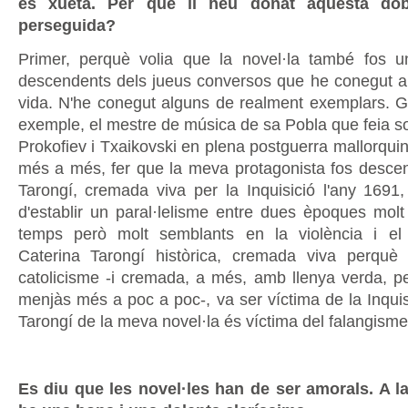
és xueta. Per què li heu donat aquesta dob
perseguida?
Primer, perquè volia que la novel·la també fos 
descendents dels jueus conversos que he conegut al
vida. N'he conegut alguns de realment exemplars. Gu
exemple, el mestre de música de sa Pobla que feia so
Prokofiev i Txaikovski en plena postguerra mallorquin
més a més, fer que la meva protagonista fos desce
Tarongí, cremada viva per la Inquisició l'any 169
d'establir un paral·lelisme entre dues èpoques molt
temps però molt semblants en la violència i e
Caterina Tarongí històrica, cremada viva perquè
catolicisme -i cremada, a més, amb llenya verda, pe
menjàs més a poc a poc-, va ser víctima de la Inquisi
Tarongí de la meva novel·la és víctima del falangisme
Es diu que les novel·les han de ser amorals. A la