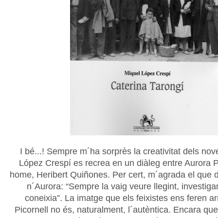
I bé...! Sempre m´ha sorprès la creativitat dels nove
López Crespí es recrea en un diàleg entre Aurora Pi
home, Heribert Quiñones. Per cert, m´agrada el que d
n´Aurora: “Sempre la vaig veure llegint, investiga
coneixia”. La imatge que els feixistes ens feren ar
Picornell no és, naturalment, l´autèntica. Encara que