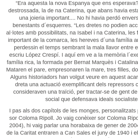
“Era aquesta la nova Espanya que ens esperava?”
destrossada, la de na Caterina, que abans havia estat
una joieria important.... No hi havia perdó envers
benestants d´esquerres. “Les dretes no podien ac
al·lotes amb possibilitats, na Isabel i na Caterina, les f
important de la comarca, les hereves d´una família a
perdessin el temps sembrant la mala llavor entre e
escriu López Crespí. I aquí em ve a la memòria l´ex
família rica, la formada per Bernat Marquès i Catalina
Mataren el pare, empresonaren la mare, tres filles, dos
Alguns historiadors han volgut veure en aquest aca
dreta una actuació exemplificant dels repressors c
consideraven una traïció, per tractar-se de gent de
social que defensava ideals socialiste
I pas als dos capítols de les monges, personalitzats
sor Coloma Ripoll. Jo vaig conèixer sor Coloma Ripo
2004), hi vaig parlar una horabaixa de gener de 20
de la Caritat entraren a Can Sales el juny de 1940 i e