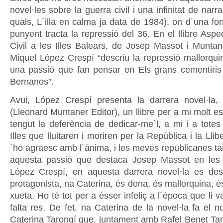
novel·les sobre la guerra civil i una infinitat de narr
quals, L´illa en calma ja data de 1984), on d´una 
punyent tracta la repressió del 36. En el llibre Asp
Civil a les Illes Balears, de Josep Massot i Muntan
Miquel López Crespí “descriu la repressió mallorqui
una passió que fan pensar en Els grans cementiris
Bernanos”.
Avui, López Crespí presenta la darrera novel·la,
(Lleonard Muntaner Editor), un llibre per a mi molt e
tengut la deferència de dedicar-me´l, a mi i a totes
Illes que lluitaren i moriren per la República i la Llibe
´ho agraesc amb l´ànima, i les meves republicanes tam
aquesta passió que destaca Josep Massot en les
López Crespí, en aquesta darrera novel·la es des
protagonista, na Caterina, és dona, és mallorquina, é
xueta. Ho té tot per a ésser infeliç a l´època que li va
falta res. De fet, na Caterina de la novel·la fa el 
Caterina Tarongí que, juntament amb Rafel Benet Taro