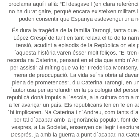
proclama aquí i allà: “El desgavell (en clara referènc
no ha durat gaire, perquè encara existeixen militars i
poden consentir que Espanya esdevengui una n
És dura la tragèdia de la família Tarongí, tanta que
López Crespí de tant en tant relaxa el to de la narr
tensió, acudint a episodis de la República on els
´aquesta història varen ésser molt feliços. “El tren 
recorda na Caterina, pensant en el dia que amb n´And
per assistir al míting que va fer Frederica Montseny
mena de preocupació. La vida se´ns obria al davan
plena de prometences”, diu Caterina Tarongí, en u
´autor usa per aprofundir en la psicologia del perso
republicà donà impuls a l´escola, a la cultura com a m
a fer avançar un país. Els republicans tenien fe en aq
´hi implicaren. Na Caterina i n´Andreu, com tants d´a
per tal d´acabar amb la ignorància popular, font de 
vespres, a La Societat, ensenyen de llegir i escriure
Després, ja amb la guerra a punt d´acabar, na Cat