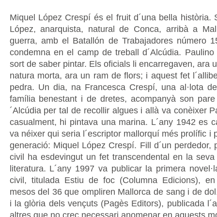
Miquel López Crespí és el fruit d´una bella història.
López, anarquista, natural de Conca, arribà a Ma
guerra, amb el Batallón de Trabajadores número 1
condemna en el camp de treball d´Alcúdia. Paulino 
sort de saber pintar. Els oficials li encarregaven, ara
natura morta, ara un ram de flors; i aquest fet l´allib
pedra. Un dia, na Francesca Crespí, una al·lota d
família benestant i de dretes, acompanyà son pare f
´Alcúdia per tal de recollir algues i allà va conèixer 
casualment, hi pintava una marina. L´any 1942 es ca
va néixer qui seria l´escriptor mallorquí més prolífic i
generació: Miquel López Crespí. Fill d´un perdedor, p
civil ha esdevingut un fet transcendental en la seva
literatura. L´any 1997 va publicar la primera novel·
civil, titulada Estiu de foc (Columna Edicions), en
mesos del 36 que ompliren Mallorca de sang i de dol.
i la glòria dels vençuts (Pagès Editors), publicada l´
altres que no crec necessari anomenar en aquests mo