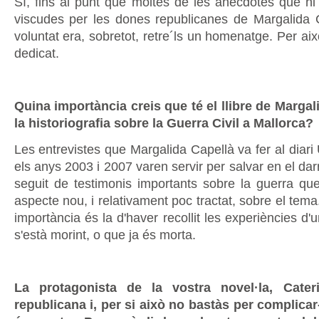
Sí, fins al punt que moltes de les anècdotes que hi 
viscudes per les dones republicanes de Margalida
voluntat era, sobretot, retre´ls un homenatge. Per això
dedicat.
Quina importància creis que té el llibre de Margal
la historiografia sobre la Guerra Civil a Mallorca?
Les entrevistes que Margalida Capellà va fer al diari
els anys 2003 i 2007 varen servir per salvar en el da
seguit de testimonis importants sobre la guerra q
aspecte nou, i relativament poc tractat, sobre el tema.
importància és la d'haver recollit les experiències d
s'està morint, o que ja és morta.
La protagonista de la vostra novel·la, Cater
republicana i, per si això no bastàs per complicar-