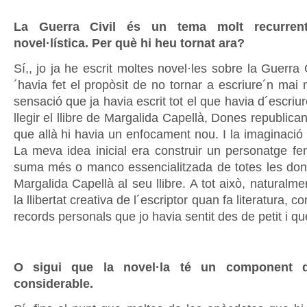
La Guerra Civil és un tema molt recurren
novel·lística. Per què hi heu tornat ara?
Sí,, jo ja he escrit moltes novel·les sobre la Guerra Ci
´havia fet el propòsit de no tornar a escriure´n mai
sensació que ja havia escrit tot el que havia d´escriu
llegir el llibre de Margalida Capellà, Dones republica
que allà hi havia un enfocament nou. I la imaginació
La meva idea inicial era construir un personatge f
suma més o manco essencialitzada de totes les don
Margalida Capellà al seu llibre. A tot això, naturalmen
la llibertat creativa de l´escriptor quan fa literatura,
records personals que jo havia sentit des de petit i que
O sigui que la novel·la té un component de
considerable.