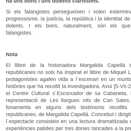
ha uns bons i uns dolents claríssims.
Si els falangistes persegueixen i volen exterminar
progressisme, la justícia, la república i la identitat d
dolents. I els bons, naturalment, són els que
falangistes.
Nota
El llibre de la historiadora Margalida Capellà
republicanes no sols ha inspirat el llibre de Miquel
protagonistes agafen vida a l´escenari en un munt
històries que ha recollit la investigadora. Avui [5-VII
el Centre Cultural s´Escorxador de sa Cabaneta, Pò
representació de Les llargues nits de Can Sales.
fonamenta en alguns dels testimonis recollits
republicanes, de Margalida Capellà. Concebut i dirigi
l´espectacle consisteix en una lectura dramatitzada 
experiències patides per tres dones tancades a la p