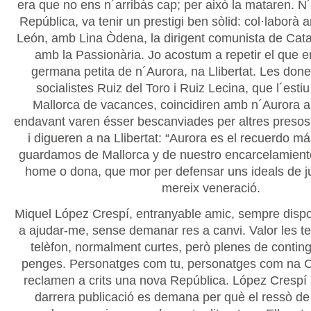
era que no ens n´arribàs cap; per això la mataren. N´
República, va tenir un prestigi ben sòlid: col·laborà
León, amb Lina Òdena, la dirigent comunista de Catal
amb la Passionària. Jo acostum a repetir el que e
germana petita de n´Aurora, na Llibertat. Les done
socialistes Ruiz del Toro i Ruiz Lecina, que l´esti
Mallorca de vacances, coincidiren amb n´Aurora a
endavant varen ésser bescanviades per altres presos 
i digueren a na Llibertat: “Aurora es el recuerdo m
guardamos de Mallorca y de nuestro encarcelamiento
home o dona, que mor per defensar uns ideals de justí
mereix veneració.
Miquel López Crespí, entranyable amic, sempre disp
a ajudar-me, sense demanar res a canvi. Valor les t
telèfon, normalment curtes, però plenes de contingut
penges. Personatges com tu, personatges com na C
reclamen a crits una nova República. López Crespí
darrera publicació es demana per què el ressò de l