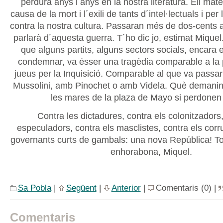
perdura anys i anys en la nostra literatura. Ell mat
causa de la mort i l´exili de tants d´intel·lectuals i per
contra la nostra cultura. Passaran més de dos-cents 
parlarà d´aquesta guerra. T´ho dic jo, estimat Miquel.
que alguns partits, alguns sectors socials, encara 
condemnar, va ésser una tragèdia comparable a la 
jueus per la Inquisició. Comparable al que va passa
Mussolini, amb Pinochet o amb Videla. Què demanin 
les mares de la plaza de Mayo si perdonen 
Contra les dictadures, contra els colonitzadors,
especuladors, contra els masclistes, contra els corr
governants curts de gambals: una nova República! Tot
enhorabona, Miquel.
Sa Pobla
|
Següent
|
Anterior
|
Comentaris (0) |
Comentaris