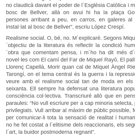
no claudicà davant el poder de l´Esglèsia Catòlica i 
bosc de Bellver, allà on avui hi ha la plaça Gom
persones arribant a peu, en carros, en galeres a
instal·lat al bosc de Bellver”, escriu López Crespí.
Realisme social. O, bé, no. M´explicaré. Segons Miqu
´objectiu de la literatura és reflectir la condició hu
´obra que comentam pensa, i m´ho ha dit més d
novel·les com El camí del Far de Miquel Rayó, El pal
Llorenç Capellà, Morir quan cal de Miquel Àngel Rier
Tarongí, on el tema central és la guerra i la repress
veure amb el realisme social tan de moda en els 
seixanta. Ell sempre ha defensat una literatura popu
consciència col·lectiva. Transcriuré allò que en pe
paraules: “No vull escriure per a cap minoria selecta,
privilegiats. Vull arribar al màxim de públic possible, f
per comunicar-li tota la sensació de realitat i human
no he fet costat a l´elitisme dels reaccionaris, els seg
l´art, la buidor postmoderna regnant”.