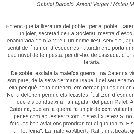
Gabriel Barceló, Antoni Verger i Mateu M
Entenc que fa literatura del poble i per al poble. Cateri
´un joier, secretari de La Societat, mestra d´escola
enamorada de n´Andreu, un home llest, servicial, ag
sentit de l´humor, d´esquerres naturalment, porta una
cap núvol de tempesta, per dir-ho, de passada, d´u
literària.
De sobte, esclata la maleïda guerra i na Caterina vi
son pare, de la seva germana Isabel i del seu enamor
ella per què no la detenen, em deman jo i es deuen
No la detenen perquè els feixistes l´utilitzen d´esqu
que els condueixi a l´amagatall del padrí Rafel. A
Caterina, que en la guerra fa un gir de cent vuitanta 
perles com aquestes: “Comunistes i xuetes! Si no 
forques ben aviat ens prendran tot el que tenim. El
han fet feina”. La mateixa Alberta Ratil, una beata q