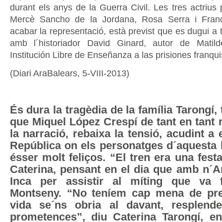
durant els anys de la Guerra Civil. Les tres actrius
Mercè Sancho de la Jordana, Rosa Serra i Fran
acabar la representació, està previst que es dugui a 
amb l´historiador David Ginard, autor de Mati
Institución Libre de Enseñanza a las prisiones franqui
(Diari AraBalears, 5-VIII-2013)
És dura la tragèdia de la família Tarongí,
que Miquel López Crespí de tant en tant r
la narració, rebaixa la tensió, acudint a 
República on els personatges d´aquesta 
ésser molt feliços. “El tren era una fest
Caterina, pensant en el dia que amb n´A
Inca per assistir al míting que va f
Montseny. “No teníem cap mena de pre
vida se´ns obria al davant, resplend
prometences”, diu Caterina Tarongí, 