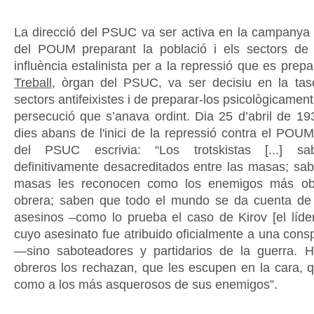
La direcció del PSUC va ser activa en la campanya d
del POUM preparant la població i els sectors de 
influència estalinista per a la repressió que es prep
Treball
, òrgan del PSUC, va ser decisiu en la tasc
sectors antifeixistes i de preparar-los psicològicament 
persecució que s’anava ordint. Dia 25 d’abril de 193
dies abans de l'inici de la repressió contra el POUM 
del PSUC escrivia: “Los trotskistas [...] 
definitivamente desacreditados entre las masas; sa
masas les reconocen como los enemigos más obv
obrera; saben que todo el mundo se da cuenta de
asesinos –como lo prueba el caso de Kirov [el líde
cuyo asesinato fue atribuido oficialmente a una conspi
—sino saboteadores y partidarios de la guerra. H
obreros los rechazan, que les escupen en la cara, 
como a los más asquerosos de sus enemigos”.