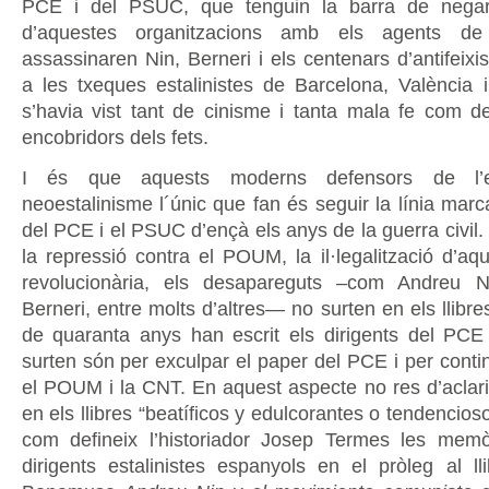
PCE i del PSUC, que tenguin la barra de negar 
d’aquestes organitzacions amb els agents 
assassinaren Nin, Berneri i els centenars d’antifeix
a les txeques estalinistes de Barcelona, València
s’havia vist tant de cinisme i tanta mala fe com 
encobridors dels fets.
I és que aquests moderns defensors de l’es
neoestalinisme l´únic que fan és seguir la línia marc
del PCE i el PSUC d’ençà els anys de la guerra civil.
la repressió contra el POUM, la il·legalització d’aq
revolucionària, els desapareguts –com Andreu 
Berneri, entre molts d’altres— no surten en els llibr
de quaranta anys han escrit els dirigents del PCE
surten són per exculpar el paper del PCE i per contin
el POUM i la CNT. En aquest aspecte no res d’aclar
en els llibres “beatíficos y edulcorantes o tendencioso
com defineix l’historiador Josep Termes les memò
dirigents estalinistes espanyols en el pròleg al l