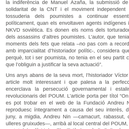
la indiferència de Manuel Azaña, la submissió de
solidaritat de la CNT i el moviment independent i
tossuderia dels poumistes a continuar essent
políticament, quan els envoltaven agents indígenes i
NKVD soviètica. Es donen els noms dels torturado
dels assassins d’altres poumistes. L’autor, que teni
moments dels fets que relata –no pas com a record
amb imparcialitat d’historiador polític-, considera qu
perquè, tot i ser poumista, no tenia en el seu partit 
que l’obliguin a justificar la seva actuació”.
Uns anys abans de la seva mort, l’historiador Víctor
article molt interessant i que palesa a la perfec
encerclava la persecució governamental i estali
revolucionaris del POUM. L’article porta per títol “O
es pot trobar en el web de la Fundació Andreu Ni
reproduesc íntegrament a causa del seu interès, d
juny, a migdia, Andreu Nin —camacurt, rabassut, ca
ulleres gruixudes—, arribà al local central del POUM,