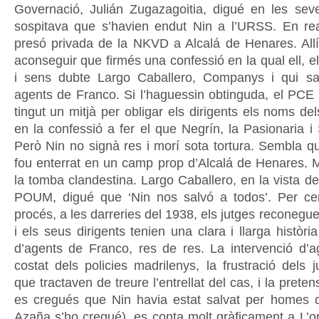
Governació, Julián Zugazagoitia, digué en les se
sospitava que s’havien endut Nin a l’URSS. En rea
presó privada de la NKVD a Alcalá de Henares. Allí 
aconseguir que firmés una confessió en la qual ell, 
i sens dubte Largo Caballero, Companys i qui s
agents de Franco. Si l’haguessin obtinguda, el PCE
tingut un mitjà per obligar els dirigents els noms del
en la confessió a fer el que Negrín, la Pasionaria i 
Però Nin no signà res i morí sota tortura. Sembla q
fou enterrat en un camp prop d’Alcalá de Henares. M
la tomba clandestina. Largo Caballero, en la vista de
POUM, digué que ‘Nin nos salvó a todos’. Per ce
procés, a les darreries del 1938, els jutges reconeg
i els seus dirigents tenien una clara i llarga història
d’agents de Franco, res de res. La intervenció d’ag
costat dels policies madrilenys, la frustració dels 
que tractaven de treure l’entrellat del cas, i la prete
es cregués que Nin havia estat salvat per homes 
Azaña s’ho cregué), es conta molt gràficament a L’op