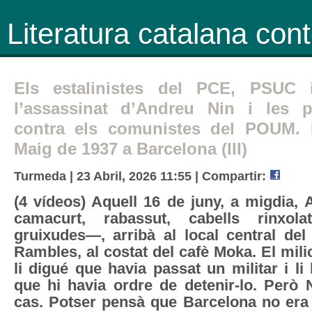
Literatura catalana co
Els estalinistes del PCE, PSUC
l’assassinat d’Andreu Nin i les p
contra els comunistes del POUM. 
Maig de 1937 a Barcelona (III)
Turmeda | 23 Abril, 2026 11:55 |
Compartir:
(4 vídeos) Aquell 16 de juny, a migdia,
camacurt, rabassut, cabells rinxola
gruixudes—, arribà al local central de
Rambles, al costat del cafè Moka. El mili
li digué que havia passat un militar i li 
que hi havia ordre de detenir-lo. Però 
cas. Potser pensà que Barcelona no er