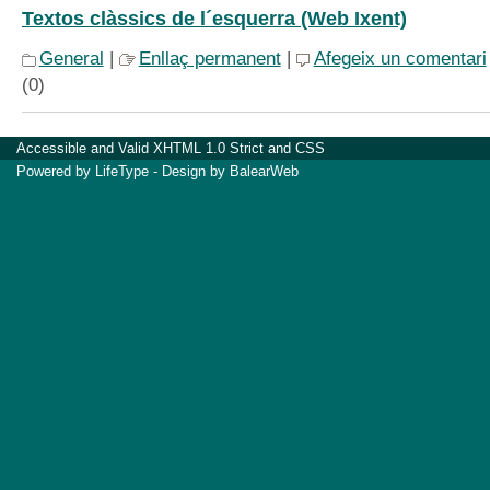
Textos clàssics de l´esquerra (Web Ixent)
General
|
Enllaç permanent
|
Afegeix un comentari
(0)
Accessible
and Valid
XHTML 1.0 Strict
and
CSS
Powered by
LifeType
- Design by
BalearWeb