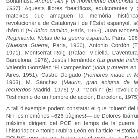
Bonamusa
Andreu Nin y el movimiento comunista 
1937)
. Aquests llibres “beatíficos, edulcorantes y 
mateixos que amaguen la memòria històrica
revolucionària de Catalunya i de l’Estat espanyol, s
Ibárruri (
El único camino
, París, 1965), Juan Modest
Regimiento. Notas de la guerra española
, París, 196
(
Nuestra Guerra
, París, 1966), Antonio Cordón (Tr
1971), Montserrat Roig (Rafael Vidiella. L’aventura
Barcelona, 1976), Jesús Hernández (
La grande trahi
Valentín González “El Campesino” (
Vida y muerte en
Aires, 1951), Castro Delgado (
Hombres made in 
1963), M. Sánchez (
Maurín, gran enigma de la
recuerdos
Madrid, 1976) y J. “Gorkin” (El revolucion
Testimonio de un hombre de acción, Barcelona, 1975)
A tall d’exemple podem constatar el que “diuen” de
Nin les memòries –626 pàgines!— de Dolores Ibárruri,
màxima dirigent del PCE en temps de la guerra c
l’historiador Antonio Rubira León en l’article “Histori
POUM”, que es pot trobar en el web de la Fund