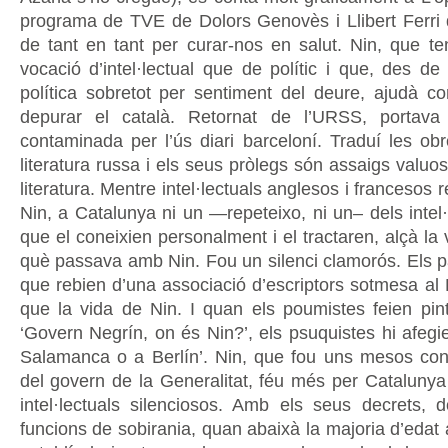
programa de TVE de Dolors Genovès i Llibert Ferri 
de tant en tant per curar-nos en salut. Nin, que t
vocació d’intel·lectual que de polític i que, des de
política sobretot per sentiment del deure, ajudà c
depurar el català. Retornat de l’URSS, portav
contaminada per l’ús diari barceloní. Traduí les ob
literatura russa i els seus pròlegs són assaigs valu
literatura. Mentre intel·lectuals anglesos i francesos
Nin, a Catalunya ni un —repeteixo, ni un– dels intel·
que el coneixien personalment i el tractaren, alçà la
què passava amb Nin. Fou un silenci clamorós. Els pa
que rebien d’una associació d’escriptors sotmesa a
que la vida de Nin. I quan els poumistes feien pin
‘Govern Negrín, on és Nin?’, els psuquistes hi afegi
Salamanca o a Berlín’. Nin, que fou uns mesos cons
del govern de la Generalitat, féu més per Catalunya
intel·lectuals silenciosos. Amb els seus decrets,
funcions de sobirania, quan abaixà la majoria d’edat