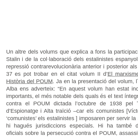
Un altre dels volums que explica a fons la participa
Stalin i de la col·laboració dels estalinistes espanyol
repressió contrarevolucionària anterior i posterior al
37 es pot trobar en el citat volum II d’
El marxism
Història del POUM
. Ja en la presentació del volum, l
Alba ens adverteix: “En aquest volum han estat i
importants, el més notable dels quals és el text ínteg
contra el POUM dictada l’octubre de 1938 pel T
d’Espionatge i Alta traïció –car els comunistes [Ví
‘comunistes’ els estalinistes ] imposaren per servir la
hi hagués jurisdiccions especials. Hi ha també d
oficials sobre la persecució contra el POUM, assassi