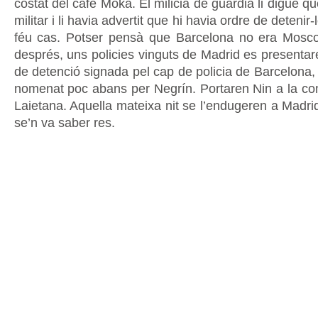
costat del cafè Moka. El milicià de guàrdia li digué q
militar i li havia advertit que hi havia ordre de detenir
féu cas. Potser pensà que Barcelona no era Mos
després, uns policies vinguts de Madrid es presenta
de detenció signada pel cap de policia de Barcelona, e
nomenat poc abans per Negrín. Portaren Nin a la com
Laietana. Aquella mateixa nit se l’endugeren a Madri
se’n va saber res.