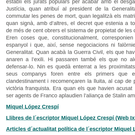
establí els jurats populars per acabar amb el desga
Justícia, quan atribuí al president de la Generalit
commutar les penes de mort, quan legalitzà els matri
quan signà, amb d’altres, el decret que estenia a t
de més de cent obrers el sistema de propietat de les co
Eren coses que, constitucionalment, corresponien
espanyol i que, així, sense negociacions ni falòrni
Generalitat. Quan acabà la Guerra Civil, els que hav
anaren a l’exili. Hi passaren també els que no a
defensar-lo. Nin es quedà enterrat a les proximitats
seus companys foren entre els primers que es
clandestinament i recomençaren la lluita, al cap de
victòria franquista. Era quan els que havien acusat 
ser agents de Franco aplaudien l’aliança de Stalin amb
Miquel López Crespí
Llibres de l´escriptor Miquel López Crespí (Web Ix
Articles d´actualitat política de l´escriptor Miquel