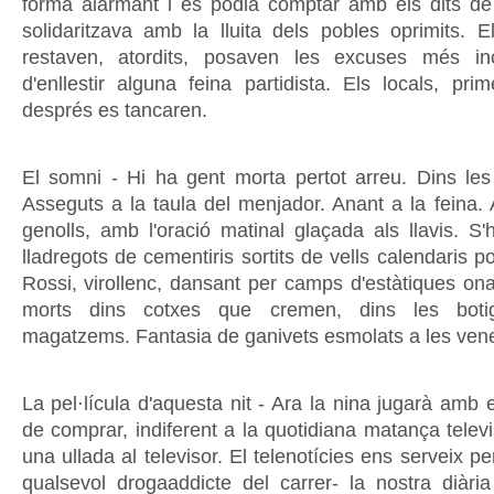
forma alarmant i es podia comptar amb els dits d
solidaritzava amb la lluita dels pobles oprimits. 
restaven, atordits, posaven les excuses més inc
d'enllestir alguna feina partidista. Els locals, pri
després es tancaren.
El somni - Hi ha gent morta pertot arreu. Dins le
Asseguts a la taula del menjador. Anant a la feina. 
genolls, amb l'oració matinal glaçada als llavis. S'
lladregots de cementiris sortits de vells calendaris 
Rossi, virollenc, dansant per camps d'estàtiques on
morts dins cotxes que cremen, dins les boti
magatzems. Fantasia de ganivets esmolats a les venes
La pel·lícula d'aquesta nit - Ara la nina jugarà amb e
de comprar, indiferent a la quotidiana matança televi
una ullada al televisor. El telenotícies ens serveix pe
qualsevol drogaaddicte del carrer- la nostra diàri