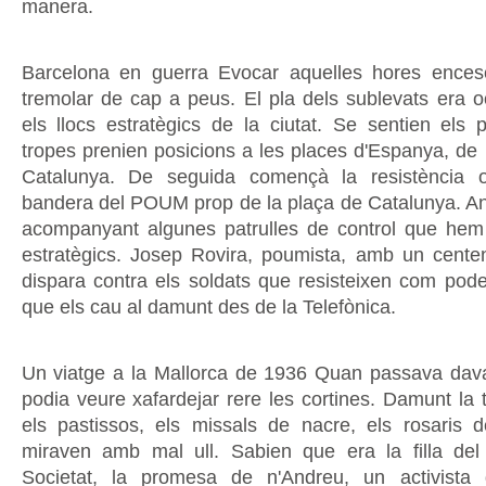
manera.
Barcelona en guerra Evocar aquelles hores ence
tremolar de cap a peus. El pla dels sublevats era 
els llocs estratègics de la ciutat. Se sentien els p
tropes prenien posicions a les places d'Espanya, de l
Catalunya. De seguida començà la resistència 
bandera del POUM prop de la plaça de Catalunya. An
acompanyant algunes patrulles de control que hem 
estratègics. Josep Rovira, poumista, amb un cent
dispara contra els soldats que resisteixen com poden
que els cau al damunt des de la Telefònica.
Un viatge a la Mallorca de 1936 Quan passava dav
podia veure xafardejar rere les cortines. Damunt la t
els pastissos, els missals de nacre, els rosaris 
miraven amb mal ull. Sabien que era la filla del
Societat, la promesa de n'Andreu, un activista 