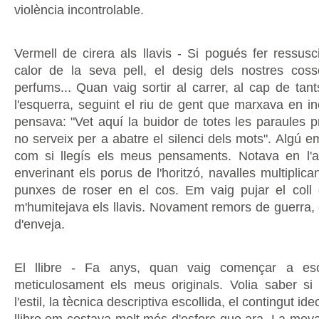
violència incontrolable.
Vermell de cirera als llavis - Si pogués fer ressusc
calor de la seva pell, el desig dels nostres cosso
perfums... Quan vaig sortir al carrer, al cap de tant
l'esquerra, seguint el riu de gent que marxava en in
pensava: "Vet aquí la buidor de totes les paraules 
no serveix per a abatre el silenci dels mots". Algú 
com si llegís els meus pensaments. Notava en l'a
enverinant els porus de l'horitzó, navalles multiplic
punxes de roser en el cos. Em vaig pujar el coll d
m'humitejava els llavis. Novament remors de guerra, 
d'enveja.
El llibre - Fa anys, quan vaig començar a escr
meticulosament els meus originals. Volia saber si 
l'estil, la tècnica descriptiva escollida, el contingut ide
llibre em costava molt més d'esforç que ara. La meva