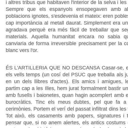
i altres tribus que habitaven l'interior de la selva i les
Sempre que els espanyols ensopegaven amb al
poblacions ignotes, s'esdevenia el mateix: eren pobl
cap importància al metall daurat. Simplement era u
agradava perquè era més fàcil de treballar que se
materials. Aquella humanitat encara no sabia 
canviaria de forma irreversible precisament per la c
blanc vers l'or.
ÉS L'ARTILLERIA QUE NO DESCANSA Casar-se, es
els vells temps (un cosí del PSUC que treballa als jut
en un dels llibres d'actes). Els amics i amigues, l
partim cap a les Illes, hem jurat formalment bastir un
amb fusells i baionetes, quan hagin acomplert amb el
burocràtics. Tinc els meus dubtes, pel que fa a
cerimònies. Portem el verí del passat infiltrat dins le
Tot això, els casaments amb papers, signatures i 
pensar que, si no anem alertes, els antics costums -