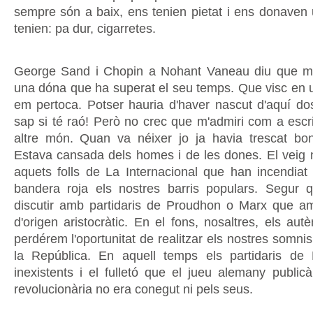
sempre són a baix, ens tenien pietat i ens donaven
tenien: pa dur, cigarretes.
George Sand i Chopin a Nohant Vaneau diu que m
una dóna que ha superat el seu temps. Que visc en
em pertoca. Potser hauria d'haver nascut d'aquí do
sap si té raó! Però no crec que m'admiri com a escri
altre món. Quan va néixer jo ja havia trescat bo
Estava cansada dels homes i de les dones. El veig 
aquets folls de La Internacional que han incendiat P
bandera roja els nostres barris populars. Segur 
discutir amb partidaris de Proudhon o Marx que a
d'origen aristocràtic. En el fons, nosaltres, els autè
perdérem l'oportunitat de realitzar els nostres somni
la República. En aquell temps els partidaris de
inexistents i el fulletó que el jueu alemany publi
revolucionària no era conegut ni pels seus.