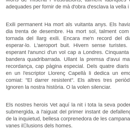
adequades per fornir de mà d'obra d'esclava la vella i
Exili permanent Ha mort als vuitanta anys. Els havia
dia trenta de desembre. Ha mort sol, talment com
tornada del llarg exili. Encara me'n record del 
esperar-lo. L'aeroport buit. Hivern sense turistes
esperant l'anunci d'un vol cap a Londres. Cinquant
bandera quadribarrada. Ullant la premsa d'avui ma
recordança, cap pàgina especial. Dels quatre diari
en un l'escriptor Llorenç Capellà li dedica un emo
comiat: "El darrer resistent". Els altres tres periò
Ignoren la nostra història. O la volen silenciar.
Els nostres herois Vet aquí la nit i tota la seva pod
submergida, a l'aiguat del primer instant de defalle
de la inquietud, bellesa corprenedora de les campana
vanes illusions dels homes.