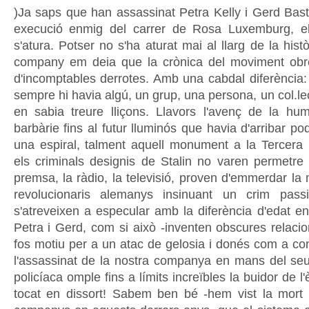
)Ja saps que han assassinat Petra Kelly i Gerd Basti
execució enmig del carrer de Rosa Luxemburg, e
s'atura. Potser no s'ha aturat mai al llarg de la histò
company em deia que la crònica del moviment obre
d'incomptables derrotes. Amb una cabdal diferència:
sempre hi havia algú, un grup, una persona, un col.lect
en sabia treure lliçons. Llavors l'avenç de la hu
barbàrie fins al futur lluminós que havia d'arribar pod
una espiral, talment aquell monument a la Tercera 
els criminals designis de Stalin no varen permetre 
premsa, la ràdio, la televisió, proven d'emmerdar la
revolucionaris alemanys insinuant un crim passi
s'atreveixen a especular amb la diferència d'edat e
Petra i Gerd, com si això -inventen obscures relacio
fos motiu per a un atac de gelosia i donés com a co
l'assassinat de la nostra companya en mans del se
policíaca omple fins a límits increïbles la buidor de 
tocat en dissort! Sabem ben bé -hem vist la mort