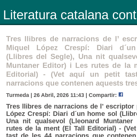
Literatura catalana co
Tres llibres de narracions de l’ esc
Miquel López Crespí: Diari d´u
(Llibres del Segle), Una nit qualsev
Muntaner Editor) i Les rutes de la m
Editorial) - (Vet aquí un petit ta
narracions que contenen aquests tres 
Turmeda | 26 Abril, 2026 11:43 |
Compartir:
Tres llibres de narracions de l’ escriptor
López Crespí: Diari d´un home sol (Llibr
Una nit qualsevol (Lleonard Muntaner 
rutes de la ment (El Tall Editorial) - (Ve
tast de les 44 narracions que contenen