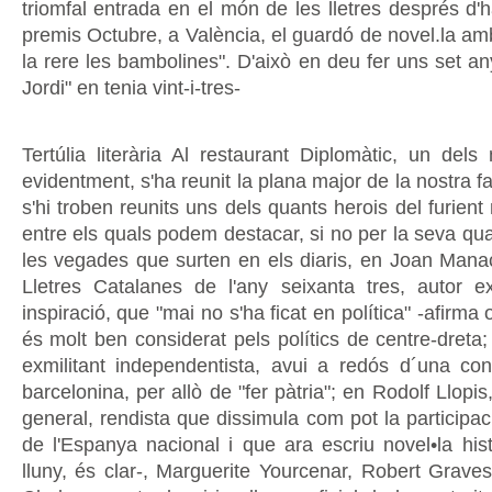
triomfal entrada en el món de les lletres després d'h
premis Octubre, a València, el guardó de novel.la amb
la rere les bambolines". D'això en deu fer uns set a
Jordi" en tenia vint-i-tres-
Tertúlia literària Al restaurant Diplomàtic, un dels
evidentment, s'ha reunit la plana major de la nostra fa
s'hi troben reunits uns dels quants herois del furien
entre els quals podem destacar, si no per la seva qua
les vegades que surten en els diaris, en Joan Manac
Lletres Catalanes de l'any seixanta tres, autor e
inspiració, que "mai no s'ha ficat en política" -afirma
és molt ben considerat pels polítics de centre-dreta;
exmilitant independentista, avui a redós d´una conv
barcelonina, per allò de "fer pàtria"; en Rodolf Llopis, 
general, rendista que dissimula com pot la participaci
de l'Espanya nacional i que ara escriu novel•la hist
lluny, és clar-, Marguerite Yourcenar, Robert Graves