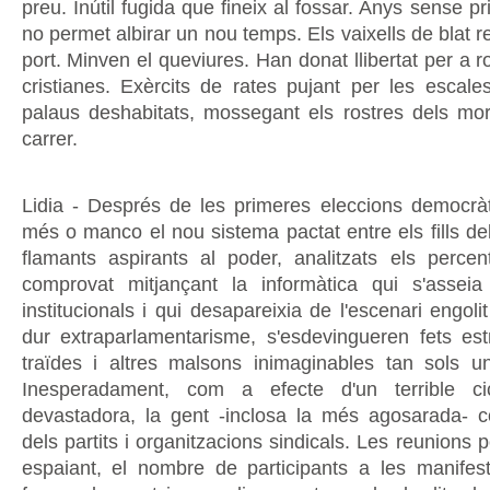
preu. Inútil fugida que fineix al fossar. Anys sense pri
no permet albirar un nou temps. Els vaixells de blat r
port. Minven el queviures. Han donat llibertat per a r
cristianes. Exèrcits de rates pujant per les escal
palaus deshabitats, mossegant els rostres dels mo
carrer.
Lidia - Després de les primeres eleccions democràt
més o manco el nou sistema pactat entre els fills de
flamants aspirants al poder, analitzats els percent
comprovat mitjançant la informàtica qui s'asseia
institucionals i qui desapareixia de l'escenari engol
dur extraparlamentarisme, s'esdevingueren fets estr
traïdes i altres malsons inimaginables tan sols 
Inesperadament, com a efecte d'un terrible ci
devastadora, la gent -inclosa la més agosarada- 
dels partits i organitzacions sindicals. Les reunions p
espaiant, el nombre de participants a les manife