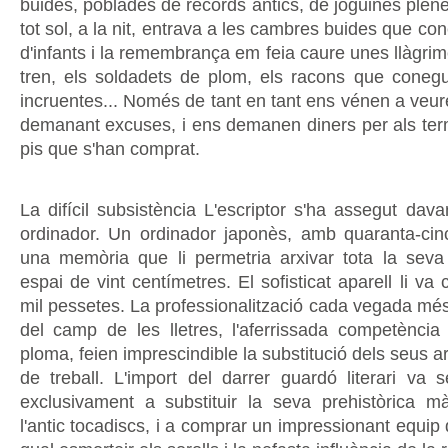
buides, poblades de records antics, de joguines plene
tot sol, a la nit, entrava a les cambres buides que con
d'infants i la remembrança em feia caure unes llàgrime
tren, els soldadets de plom, els racons que conegu
incruentes... Només de tant en tant ens vénen a veur
demanant excuses, i ens demanen diners per als termi
pis que s'han comprat.
La difícil subsistència L'escriptor s'ha assegut dav
ordinador. Un ordinador japonès, amb quaranta-cinc 
una memòria que li permetria arxivar tota la seva
espai de vint centímetres. El sofisticat aparell li va 
mil pessetes. La professionalització cada vegada mé
del camp de les lletres, l'aferrissada competènci
ploma, feien imprescindible la substitució dels seus a
de treball. L'import del darrer guardó literari va s
exclusivament a substituir la seva prehistòrica mà
l'antic tocadiscs, i a comprar un impressionant equi