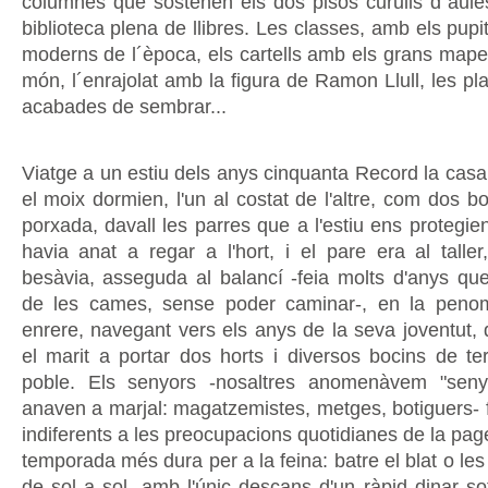
columnes que sostenen els dos pisos curulls d´aules,
biblioteca plena de llibres. Les classes, amb els pup
moderns de l´època, els cartells amb els grans mape
món, l´enrajolat amb la figura de Ramon Llull, les plan
acabades de sembrar...
Viatge a un estiu dels anys cinquanta Record la casa e
el moix dormien, l'un al costat de l'altre, com dos b
porxada, davall les parres que a l'estiu ens protegi
havia anat a regar a l'hort, i el pare era al taller
besàvia, asseguda al balancí -feia molts d'anys qu
de les cames, sense poder caminar-, en la peno
enrere, navegant vers els anys de la seva joventut, 
el marit a portar dos horts i diversos bocins de ter
poble. Els senyors -nosaltres anomenàvem "sen
anaven a marjal: magatzemistes, metges, botiguers- f
indiferents a les preocupacions quotidianes de la pages
temporada més dura per a la feina: batre el blat o les
de sol a sol, amb l'únic descans d'un ràpid dinar so