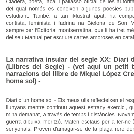
Cladera, poeta, lacai i pallasso oficial de les autorita
del qual només es coneixen algunes poesies pub
estudiant. També, a tan il•lustrat àpat, ha comp
contista, feminista i fadrina na Bielona de Son Ma
sempre per l'Editorial montserratina, que li ha tret mé
del seu Manual per escriure cartes amoroses en catal
La narrativa insular del segle XX: Diari
(Llibres del Segle) - (vet aquí un petit 
narracions del llibre de Miquel López Cre
home sol) -
Diari d´un home sol - Els meus ulls reflecteixen el res
llunyans mentre continuu aquest estrany exercici, 
m'ha demanat, a través de temps i distàncies. Novame
guerra dibuixa l'horitzó. Maten esclaus per a fer-ne
senyorials. Proven d'amagar-se de la plaga rere do