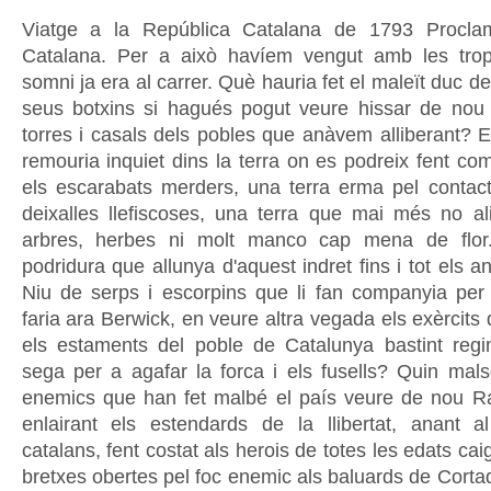
Viatge a la República Catalana de 1793 Procla
Catalana. Per a això havíem vengut amb les trop
somni ja era al carrer. Què hauria fet el maleït duc de
seus botxins si hagués pogut veure hissar de nou
torres i casals dels pobles que anàvem alliberant? E
remouria inquiet dins la terra on es podreix fent co
els escarabats merders, una terra erma pel conta
deixalles llefiscoses, una terra que mai més no al
arbres, herbes ni molt manco cap mena de flor
podridura que allunya d'aquest indret fins i tot els a
Niu de serps i escorpins que li fan companyia per a
faria ara Berwick, en veure altra vegada els exèrcits 
els estaments del poble de Catalunya bastint regi
sega per a agafar la forca i els fusells? Quin mals
enemics que han fet malbé el país veure de nou R
enlairant els estendards de la llibertat, anant 
catalans, fent costat als herois de totes les edats cai
bretxes obertes pel foc enemic als baluards de Corta