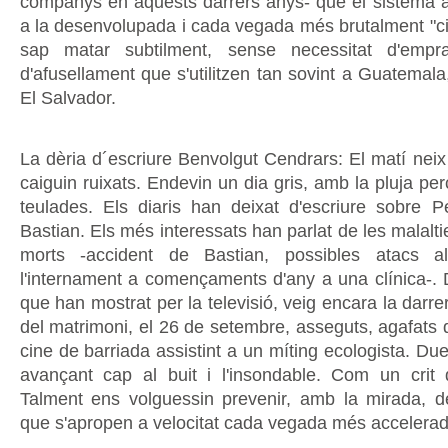
companys en aquests darrers anys- que el sistema ac
a la desenvolupada i cada vegada més brutalment "civ
sap matar subtilment, sense necessitat d'empr
d'afusellament que s'utilitzen tan sovint a Guatemala
El Salvador.
La dèria d´escriure Benvolgut Cendrars: El matí neix
caiguin ruixats. Endevin un dia gris, amb la pluja pe
teulades. Els diaris han deixat d'escriure sobre P
Bastian. Els més interessats han parlat de les malal
morts -accident de Bastian, possibles atacs a
l'internament a començaments d'any a una clínica-.
que han mostrat per la televisió, veig encara la dar
del matrimoni, el 26 de setembre, asseguts, agafats 
cine de barriada assistint a un míting ecologista. D
avançant cap al buit i l'insondable. Com un crit
Talment ens volguessin prevenir, amb la mirada, 
que s'apropen a velocitat cada vegada més accelerad