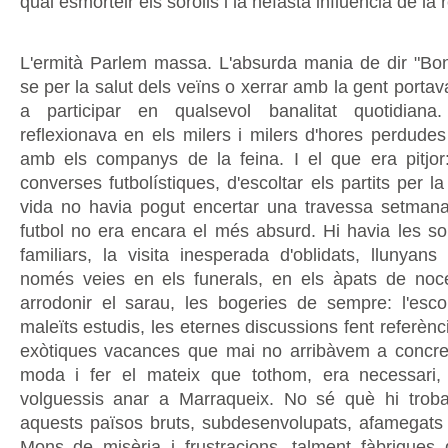
qual esmorteir els sorolls i la nefasta influència de la re
L'ermità Parlem massa. L'absurda mania de dir "Bon
se per la salut dels veïns o xerrar amb la gent porta
a participar en qualsevol banalitat quotidian
reflexionava en els milers i milers d'hores perdudes
amb els companys de la feina. I el que era pitjor
converses futbolístiques, d'escoltar els partits per la
vida no havia pogut encertar una travessa setmana
futbol no era encara el més absurd. Hi havia les sop
familiars, la visita inesperada d'oblidats, llunyans
només veies en els funerals, en els àpats de noc
arrodonir el sarau, les bogeries de sempre: l'escola
maleïts estudis, les eternes discussions fent referènci
exòtiques vacances que mai no arribàvem a concret
moda i fer el mateix que tothom, era necessari,
volguessis anar a Marraqueix. No sé què hi tro
aquests països bruts, subdesenvolupats, afamegats d
Mons de misèria i frustracions, talment fàbrique