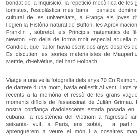
bondat de la Inquisició, la repetició mecànica de les
tomistes, l'escolàstica més banal i pansida domi
cultural de les universitats, a França els joves 
llegien la Història natural de Buffon, les Aproximacio
Franklin i, sobretot, els Principis matemàtics de fi
Newton. Em delia de forma molt especial aquella ob
Candide, que l'autor havia escrit dos anys després d
Es discutien les teories materialistes de Maupert
Mettrie, d'Helvétius, del baró Holbach.
Viatge a una vella fotografia dels anys 70 En Raimon,
de darrere d'una moto, havia enllestit Al vent, i tots
recents a la memòria el ressò de les grans vague
moments difícils de l'assassinat de Julián Grimau.
nostra confiança d'adolescents estaria posada en 
cubana, la resistència del Vietnam a l'agressió ia
seixanta- vuit, a París, ens sobtà, i a partir
aprenguérem a veure el món i a nosaltres mate