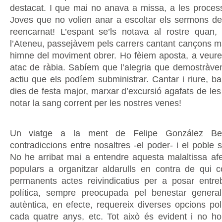
destacat. I que mai no anava a missa, a les proces
Joves que no volien anar a escoltar els sermons del 
reencarnat! L’espant se’ls notava al rostre quan
l’Ateneu, passejàvem pels carrers cantant cançons ma
himne del moviment obrer. Ho fèiem aposta, a veure
atac de ràbia. Sabíem que l’alegria que demostràve
actiu que els podíem subministrar. Cantar i riure, bal
dies de festa major, marxar d’excursió agafats de les
notar la sang corrent per les nostres venes!
Un viatge a la ment de Felipe González Be
contradiccions entre nosaltres -el poder- i el poble
No he arribat mai a entendre aquesta malaltissa afe
populars a organitzar aldarulls en contra de qui
permanents actes reivindicatius per a posar entr
política, sempre preocupada pel benestar genera
autèntica, en efecte, requereix diverses opcions pol
cada quatre anys, etc. Tot això és evident i no ho 