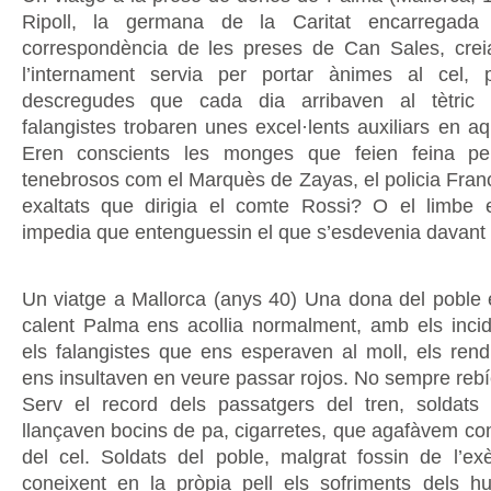
Ripoll, la germana de la Caritat encarregada
correspondència de les preses de Can Sales, cre
l’internament servia per portar ànimes al cel, p
descregudes que cada dia arribaven al tètric in
falangistes trobaren unes excel·lents auxiliars en aq
Eren conscients les monges que feien feina pe
tenebrosos com el Marquès de Zayas, el policia Franc
exaltats que dirigia el comte Rossi? O el limbe 
impedia que entenguessin el que s’esdevenia davant e
Un viatge a Mallorca (anys 40) Una dona del poble 
calent Palma ens acollia normalment, amb els inci
els falangistes que ens esperaven al moll, els rend
ens insultaven en veure passar rojos. No sempre reb
Serv el record dels passatgers del tren, soldats 
llançaven bocins de pa, cigarretes, que agafàvem com
del cel. Soldats del poble, malgrat fossin de l’ex
coneixent en la pròpia pell els sofriments dels hu