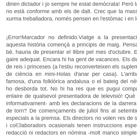
dirien dictador i jo sempre he estat demòcrata! Però la
no està conforme amb els de dalt. Crec que la massa
xurma treballadora, només pensen en l'estómac i en 
¡Error!Marcador no definido.Viatge a la presentaci
aquesta història començà a principis de maig. Pens
bé, hauria de presentar el llibre pel mes d'octubre.
gaire adequat. Encara hi ha gent de vacances. Els di
de reis i princeses (a l'estiu reconverteixen els suple
de ciència en mini-Holas d'anar per casa). L'arr
famosa, d'una folklòrica andalusa o el bateig del n
ho desborda tot. No hi ha res que es pugui compa
enlaire de qualsevol presentadora de televisió! Què 
informativament- amb les declaracions de la darrera
de torn? De començaments de juliol fins al setemb
especials a la premsa. Els directors no volen res de s
i collaboradors ocasionals tenen instruccions espe
redacció ni redactors en nòmina -molt manco simple