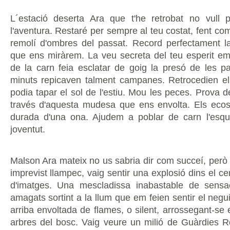
L´estació deserta Ara que t'he retrobat no vull 
l'aventura. Restaré per sempre al teu costat, fent com
remolí d'ombres del passat. Record perfectament 
que ens miràrem. La veu secreta del teu esperit em
de la carn feia esclatar de goig la presó de les pa
minuts repicaven talment campanes. Retrocedien el
podia tapar el sol de l'estiu. Mou les peces. Prova d
través d'aquesta mudesa que ens envolta. Els ecos,
durada d'una ona. Ajudem a poblar de carn l'esqu
joventut.
Malson Ara mateix no us sabria dir com succeí, però
imprevist llampec, vaig sentir una explosió dins el cer
d'imatges. Una mescladissa inabastable de sensac
amagats sortint a la llum que em feien sentir el negu
arriba envoltada de flames, o silent, arrossegant-se e
arbres del bosc. Vaig veure un milió de Guàrdies Ro