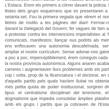
L'Estaca. Érem els primers a córrer davant la policia
llistes dels grups esquerrans que es presentaren a 
setanta-set. Fou la primera vegada que vérem el nos
lletres de motllo a les pàgines del diari! Ferma
davant la Delegació del Govern; fer vagues de fam a 
a protestar contra les intervencions imperialistes al 
comunicats, manifestos; llançar ous podrits als 
ens enflocaven una autonomia descafeïnada, serv
ampliar el nostre currículum. Sense adonar-nos gaire
a poc a poc, imperceptiblement, érem coneguts cada
la nostra província autonòmica. Alguns anaren acaban
carreres i augmentaven llurs problemes amb els parti
cop i volta, prop de la llicenciatura i el doctorat, en
d'aquells partits pels quals havíem lluitat no obteni
més petita quota de poder institucional, sorgiren di
tipus: el centralisme disciplinari del leninisme, e
dogmatisme que impedia consolidar àmplies plataf
amb els grups i partits que ja cobraven de l'Esta