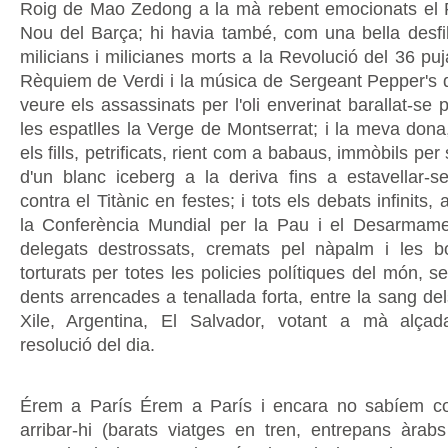
Roig de Mao Zedong a la mà rebent emocionats el
Nou del Barça; hi havia també, com una bella desfil
milicians i milicianes morts a la Revolució del 36 puja
Rèquiem de Verdi i la música de Sergeant Pepper's d
veure els assassinats per l'oli enverinat barallat-se p
les espatlles la Verge de Montserrat; i la meva dona
els fills, petrificats, rient com a babaus, immòbils per 
d'un blanc iceberg a la deriva fins a estavellar-s
contra el Titànic en festes; i tots els debats infinits, 
la Conferència Mundial per la Pau i el Desarmam
delegats destrossats, cremats pel nàpalm i les b
torturats per totes les policies polítiques del món, s
dents arrencades a tenallada forta, entre la sang de
Xile, Argentina, El Salvador, votant a mà alçad
resolució del dia.
Érem a París Érem a París i encara no sabíem 
arribar-hi (barats viatges en tren, entrepans àra