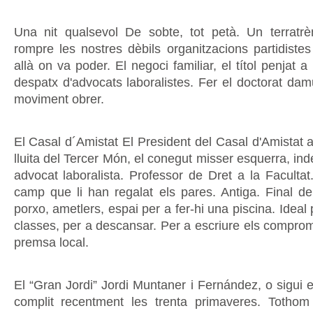
Una nit qualsevol De sobte, tot petà. Un terratr
rompre les nostres dèbils organitzacions partidistes
allà on va poder. El negoci familiar, el títol penjat a
despatx d'advocats laboralistes. Fer el doctorat damu
moviment obrer.
El Casal d´Amistat El President del Casal d'Amistat 
lluita del Tercer Món, el conegut misser esquerra, i
advocat laboralista. Professor de Dret a la Faculta
camp que li han regalat els pares. Antiga. Final d
porxo, ametlers, espai per a fer-hi una piscina. Ideal 
classes, per a descansar. Per a escriure els comprom
premsa local.
El “Gran Jordi” Jordi Muntaner i Fernández, o sigui e
complit recentment les trenta primaveres. Tothom