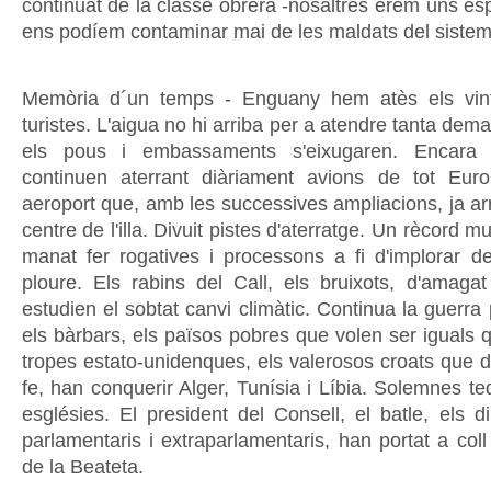
continuat de la classe obrera -nosaltres érem uns es
ens podíem contaminar mai de les maldats del sistema
Memòria d´un temps - Enguany hem atès els vint-
turistes. L'aigua no hi arriba per a atendre tanta de
els pous i embassaments s'eixugaren. Encar
continuen aterrant diàriament avions de tot Eur
aeroport que, amb les successives ampliacions, ja arri
centre de l'illa. Divuit pistes d'aterratge. Un rècord m
manat fer rogatives i processons a fi d'implorar de
ploure. Els rabins del Call, els bruixots, d'amagat 
estudien el sobtat canvi climàtic. Continua la guerr
els bàrbars, els països pobres que volen ser iguals 
tropes estato-unidenques, els valerosos croats que d
fe, han conquerir Alger, Tunísia i Líbia. Solemnes t
esglésies. El president del Consell, el batle, els di
parlamentaris i extraparlamentaris, han portat a coll
de la Beateta.