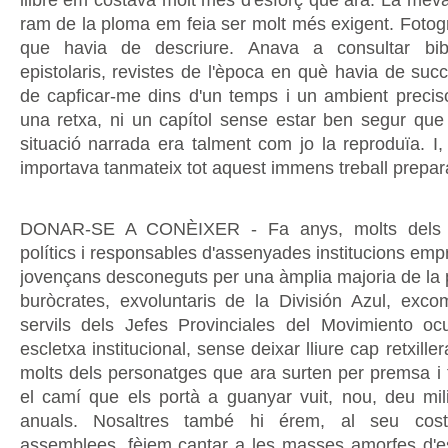
ram de la ploma em feia ser molt més exigent. Fotogr
que havia de descriure. Anava a consultar bibli
epistolaris, revistes de l'època en què havia de succei
de capficar-me dins d'un temps i un ambient preciso
una retxa, ni un capítol sense estar ben segur que 
situació narrada era talment com jo la reproduïa. I, 
importava tanmateix tot aquest immens treball prepar
DONAR-SE A CONÈIXER - Fa anys, molts dels ac
polítics i responsables d'assenyades institucions emp
jovençans desconeguts per una àmplia majoria de la p
buròcrates, exvoluntaris de la División Azul, excom
servils dels Jefes Provinciales del Movimiento o
escletxa institucional, sense deixar lliure cap retxillera
molts dels personatges que ara surten per premsa i t
el camí que els portà a guanyar vuit, nou, deu mi
anuals. Nosaltres també hi érem, al seu cos
assemblees, fèiem cantar a les masses amorfes d'es