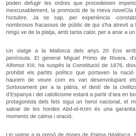
poden defugir les ordres que procedeixen imperi
Inexcusablement, la promoció de la meva novella 
l'octubre. Ja se sap, per experiència -consta
nombrosos fracassos de públic de qui s'ha atrevit a f
ningú ve de la platja, amb tanta calor, per a anar a un 
Un viatge a la Mallorca dels anys 20 Ens arri
península. El general Miguel Primo de Rivera, d’
Alfonso XIII, ha suspès la Constitució de 1876, diss
prohibit els partits polítics que portaven la nació
haurem de veure com es van desenvolupant els
Sortosament per a la pàtria, el destí de la civilitz
d’Espanya i del catolicisme estarà a partir d’ara en 
protagonista dels fets sigui un heroi nacional, el m
salvar de les hordes Abd-el-Krim és una garant
moments de calma i oració.
Un viatge a la presó de dones de Palma (Mallorca,