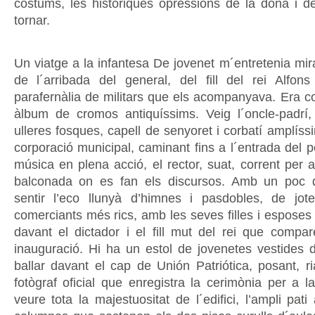
costums, les històriques opressions de la dona i de 
tornar.
Un viatge a la infantesa De jovenet m´entretenia mira
de l´arribada del general, del fill del rei Alfons
parafernàlia de militars que els acompanyava. Era 
àlbum de cromos antiquíssims. Veig l´oncle-padrí
ulleres fosques, capell de senyoret i corbatí amplíss
corporació municipal, caminant fins a l´entrada del 
música en plena acció, el rector, suat, corrent per a
balconada on es fan els discursos. Amb un poc d
sentir l’eco llunyà d’himnes i pasdobles, de jot
comerciants més rics, amb les seves filles i esposes
davant el dictador i el fill mut del rei que compare
inauguració. Hi ha un estol de jovenetes vestides
ballar davant el cap de Unión Patriótica, posant, ri
fotògraf oficial que enregistra la cerimònia per a la
veure tota la majestuositat de l´edifici, l’ampli pat