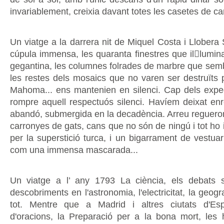
invariablement, creixia davant totes les casetes de c
Un viatge a la darrera nit de Miquel Costa i Llobe
cúpula immensa, les quaranta finestres que illumin
gegantina, les columnes folrades de marbre que sembl
les restes dels mosaics que no varen ser destruïts 
Mahoma... ens mantenien en silenci. Cap dels expe
rompre aquell respectuós silenci. Havíem deixat enr
abandó, submergida en la decadència. Arreu reguero
carronyes de gats, cans que no són de ningú i tot ho 
per la superstició turca, i un bigarrament de vestua
com una immensa mascarada...
Un viatge a l’ any 1793 La ciència, els debats s
descobriments en l'astronomia, l'electricitat, la geog
tot. Mentre que a Madrid i altres ciutats d'Esp
d'oracions, la Preparació per a la bona mort, les h