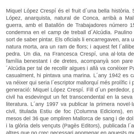
Miquel López Crespí és el fruit d´una bella història.
López, anarquista, natural de Conca, arribà a Ma
guerra, amb el Batallón de Trabajadores número 1
condemna en el camp de treball d´Alcúdia. Paulino 
sort de saber pintar. Els oficials li encarregaven, ara
natura morta, ara un ram de flors; i aquest fet l´allib
pedra. Un dia, na Francesca Crespí, una al·lota d
família benestant i de dretes, acompanyà son pare f
´Alcúdia per tal de recollir algues i allà va conèixer 
casualment, hi pintava una marina. L´any 1942 es ca
va néixer qui seria l´escriptor mallorquí més prolífic i
generació: Miquel López Crespí. Fill d´un perdedor, p
civil ha esdevingut un fet transcendental en la seva
literatura. L´any 1997 va publicar la primera novel·
civil, titulada Estiu de foc (Columna Edicions), en
mesos del 36 que ompliren Mallorca de sang i de dol.
i la glòria dels vençuts (Pagès Editors), publicada l´
altres que no crec necessari anomenar en aquests mo