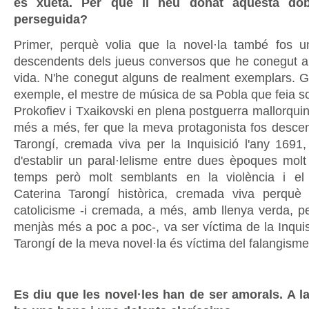
és xueta. Per què li heu donat aquesta dob
perseguida?
Primer, perquè volia que la novel·la també fos 
descendents dels jueus conversos que he conegut al
vida. N'he conegut alguns de realment exemplars. Gu
exemple, el mestre de música de sa Pobla que feia so
Prokofiev i Txaikovski en plena postguerra mallorquin
més a més, fer que la meva protagonista fos desce
Tarongí, cremada viva per la Inquisició l'any 169
d'establir un paral·lelisme entre dues èpoques molt
temps però molt semblants en la violència i e
Caterina Tarongí històrica, cremada viva perquè
catolicisme -i cremada, a més, amb llenya verda, pe
menjàs més a poc a poc-, va ser víctima de la Inquisi
Tarongí de la meva novel·la és víctima del falangisme
Es diu que les novel·les han de ser amorals. A la