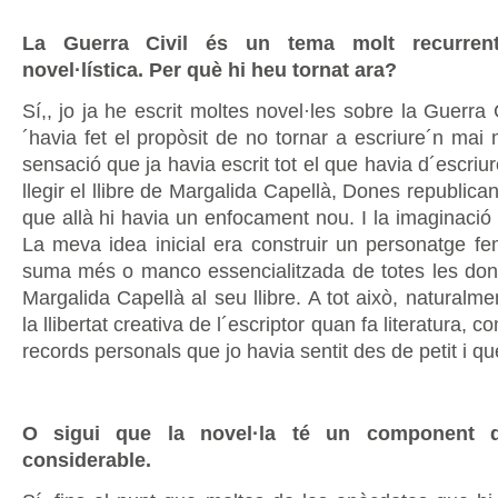
La Guerra Civil és un tema molt recurren
novel·lística. Per què hi heu tornat ara?
Sí,, jo ja he escrit moltes novel·les sobre la Guerra Ci
´havia fet el propòsit de no tornar a escriure´n mai
sensació que ja havia escrit tot el que havia d´escriu
llegir el llibre de Margalida Capellà, Dones republica
que allà hi havia un enfocament nou. I la imaginació
La meva idea inicial era construir un personatge f
suma més o manco essencialitzada de totes les don
Margalida Capellà al seu llibre. A tot això, naturalmen
la llibertat creativa de l´escriptor quan fa literatura,
records personals que jo havia sentit des de petit i que
O sigui que la novel·la té un component de
considerable.