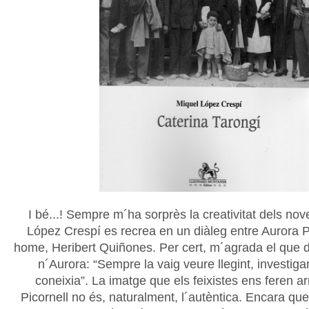
I bé...! Sempre m´ha sorprès la creativitat dels nove
López Crespí es recrea en un diàleg entre Aurora Pi
home, Heribert Quiñones. Per cert, m´agrada el que d
n´Aurora: “Sempre la vaig veure llegint, investiga
coneixia”. La imatge que els feixistes ens feren ar
Picornell no és, naturalment, l´autèntica. Encara que