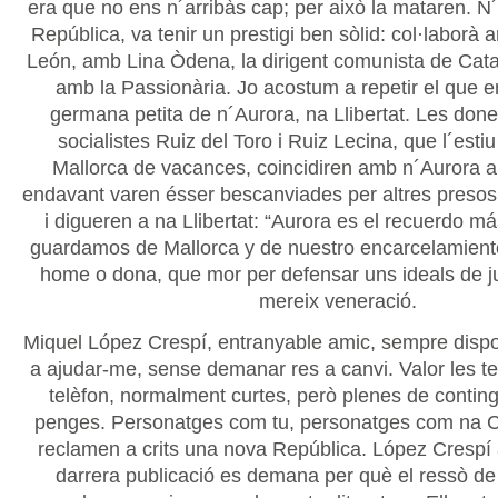
era que no ens n´arribàs cap; per això la mataren. N´
República, va tenir un prestigi ben sòlid: col·laborà
León, amb Lina Òdena, la dirigent comunista de Catal
amb la Passionària. Jo acostum a repetir el que e
germana petita de n´Aurora, na Llibertat. Les done
socialistes Ruiz del Toro i Ruiz Lecina, que l´esti
Mallorca de vacances, coincidiren amb n´Aurora a
endavant varen ésser bescanviades per altres presos 
i digueren a na Llibertat: “Aurora es el recuerdo m
guardamos de Mallorca y de nuestro encarcelamiento
home o dona, que mor per defensar uns ideals de justí
mereix veneració.
Miquel López Crespí, entranyable amic, sempre disp
a ajudar-me, sense demanar res a canvi. Valor les t
telèfon, normalment curtes, però plenes de contingut
penges. Personatges com tu, personatges com na C
reclamen a crits una nova República. López Crespí
darrera publicació es demana per què el ressò de l