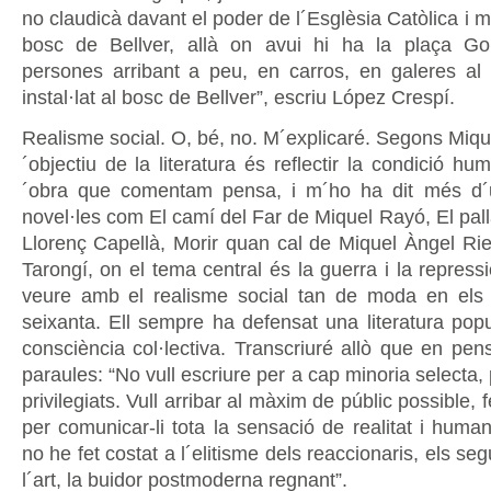
no claudicà davant el poder de l´Esglèsia Catòlica i 
bosc de Bellver, allà on avui hi ha la plaça Gom
persones arribant a peu, en carros, en galeres a
instal·lat al bosc de Bellver”, escriu López Crespí.
Realisme social. O, bé, no. M´explicaré. Segons Miqu
´objectiu de la literatura és reflectir la condició hu
´obra que comentam pensa, i m´ho ha dit més d
novel·les com El camí del Far de Miquel Rayó, El pal
Llorenç Capellà, Morir quan cal de Miquel Àngel Rier
Tarongí, on el tema central és la guerra i la repress
veure amb el realisme social tan de moda en els 
seixanta. Ell sempre ha defensat una literatura popu
consciència col·lectiva. Transcriuré allò que en pe
paraules: “No vull escriure per a cap minoria selecta,
privilegiats. Vull arribar al màxim de públic possible, f
per comunicar-li tota la sensació de realitat i human
no he fet costat a l´elitisme dels reaccionaris, els seg
l´art, la buidor postmoderna regnant”.