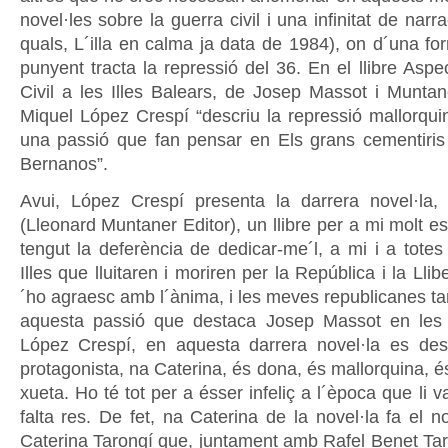
novel·les sobre la guerra civil i una infinitat de narr
quals, L´illa en calma ja data de 1984), on d´una 
punyent tracta la repressió del 36. En el llibre Asp
Civil a les Illes Balears, de Josep Massot i Muntan
Miquel López Crespí “descriu la repressió mallorqui
una passió que fan pensar en Els grans cementiris
Bernanos”.
Avui, López Crespí presenta la darrera novel·la,
(Lleonard Muntaner Editor), un llibre per a mi molt e
tengut la deferència de dedicar-me´l, a mi i a totes
Illes que lluitaren i moriren per la República i la Llibe
´ho agraesc amb l´ànima, i les meves republicanes tam
aquesta passió que destaca Josep Massot en les
López Crespí, en aquesta darrera novel·la es des
protagonista, na Caterina, és dona, és mallorquina, é
xueta. Ho té tot per a ésser infeliç a l´època que li va
falta res. De fet, na Caterina de la novel·la fa el 
Caterina Tarongí que, juntament amb Rafel Benet Taro