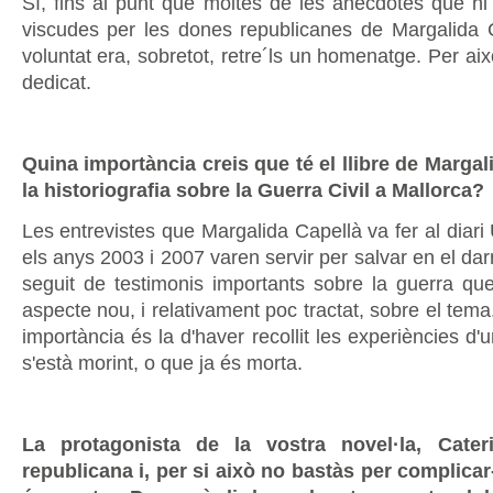
Sí, fins al punt que moltes de les anècdotes que hi 
viscudes per les dones republicanes de Margalida
voluntat era, sobretot, retre´ls un homenatge. Per això
dedicat.
Quina importància creis que té el llibre de Margal
la historiografia sobre la Guerra Civil a Mallorca?
Les entrevistes que Margalida Capellà va fer al diari
els anys 2003 i 2007 varen servir per salvar en el da
seguit de testimonis importants sobre la guerra q
aspecte nou, i relativament poc tractat, sobre el tema.
importància és la d'haver recollit les experiències d
s'està morint, o que ja és morta.
La protagonista de la vostra novel·la, Cater
republicana i, per si això no bastàs per complicar-