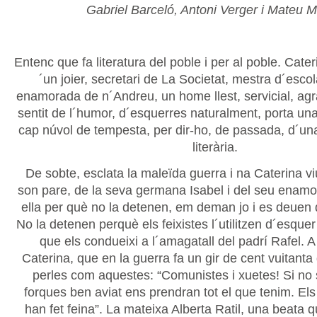
Gabriel Barceló, Antoni Verger i Mateu M
Entenc que fa literatura del poble i per al poble. Cateri
´un joier, secretari de La Societat, mestra d´escola
enamorada de n´Andreu, un home llest, servicial, ag
sentit de l´humor, d´esquerres naturalment, porta una
cap núvol de tempesta, per dir-ho, de passada, d´u
literària.
De sobte, esclata la maleïda guerra i na Caterina vi
son pare, de la seva germana Isabel i del seu enamor
ella per què no la detenen, em deman jo i es deuen
No la detenen perquè els feixistes l´utilitzen d´esqu
que els condueixi a l´amagatall del padrí Rafel. A
Caterina, que en la guerra fa un gir de cent vuitanta 
perles com aquestes: “Comunistes i xuetes! Si no 
forques ben aviat ens prendran tot el que tenim. El
han fet feina”. La mateixa Alberta Ratil, una beata q