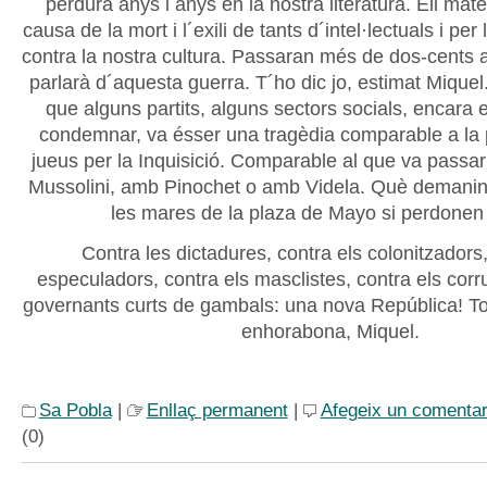
perdura anys i anys en la nostra literatura. Ell mat
causa de la mort i l´exili de tants d´intel·lectuals i per
contra la nostra cultura. Passaran més de dos-cents 
parlarà d´aquesta guerra. T´ho dic jo, estimat Miquel.
que alguns partits, alguns sectors socials, encara 
condemnar, va ésser una tragèdia comparable a la 
jueus per la Inquisició. Comparable al que va passa
Mussolini, amb Pinochet o amb Videla. Què demanin 
les mares de la plaza de Mayo si perdonen 
Contra les dictadures, contra els colonitzadors,
especuladors, contra els masclistes, contra els corr
governants curts de gambals: una nova República! Tot
enhorabona, Miquel.
Sa Pobla
|
Enllaç permanent
|
Afegeix un comentar
(0)