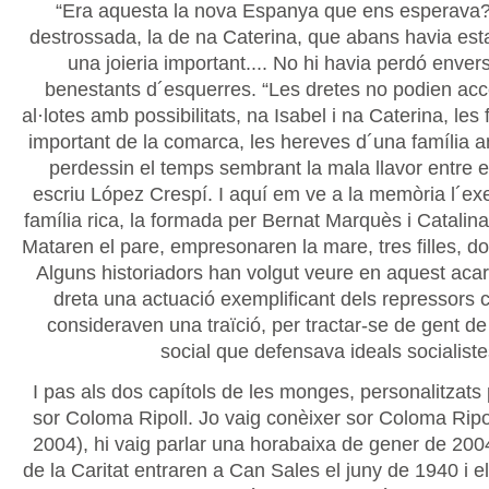
“Era aquesta la nova Espanya que ens esperava?”
destrossada, la de na Caterina, que abans havia estat
una joieria important.... No hi havia perdó envers
benestants d´esquerres. “Les dretes no podien ac
al·lotes amb possibilitats, na Isabel i na Caterina, les f
important de la comarca, les hereves d´una família a
perdessin el temps sembrant la mala llavor entre e
escriu López Crespí. I aquí em ve a la memòria l´ex
família rica, la formada per Bernat Marquès i Catalina
Mataren el pare, empresonaren la mare, tres filles, dos
Alguns historiadors han volgut veure en aquest aca
dreta una actuació exemplificant dels repressors c
consideraven una traïció, per tractar-se de gent de
social que defensava ideals socialiste
I pas als dos capítols de les monges, personalitzats
sor Coloma Ripoll. Jo vaig conèixer sor Coloma Ripo
2004), hi vaig parlar una horabaixa de gener de 20
de la Caritat entraren a Can Sales el juny de 1940 i e