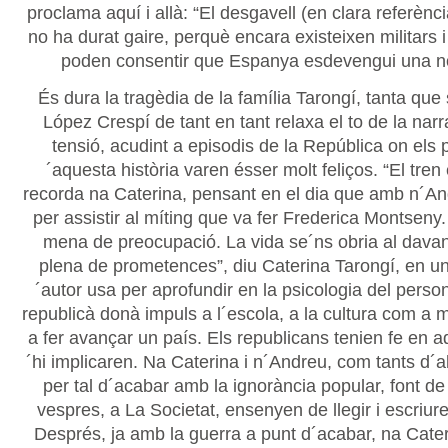
proclama aquí i allà: “El desgavell (en clara referènc
no ha durat gaire, perquè encara existeixen militars i
poden consentir que Espanya esdevengui una n
És dura la tragèdia de la família Tarongí, tanta que
López Crespí de tant en tant relaxa el to de la narr
tensió, acudint a episodis de la República on els
´aquesta història varen ésser molt feliços. “El tren 
recorda na Caterina, pensant en el dia que amb n´And
per assistir al míting que va fer Frederica Montseny
mena de preocupació. La vida se´ns obria al davan
plena de prometences”, diu Caterina Tarongí, en u
´autor usa per aprofundir en la psicologia del perso
republicà donà impuls a l´escola, a la cultura com a m
a fer avançar un país. Els republicans tenien fe en aq
´hi implicaren. Na Caterina i n´Andreu, com tants d´a
per tal d´acabar amb la ignorància popular, font de 
vespres, a La Societat, ensenyen de llegir i escriure
Després, ja amb la guerra a punt d´acabar, na Cat