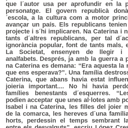
que l´autor usa per aprofundir en la p
personatge. El govern republicà don
´escola, a la cultura com a motor princ
avançar un país. Els republicans tenien
projecte i s´hi implicaren. Na Caterina i
tants d´altres republicans, per tal d´
ignorància popular, font de tants mals, 
La Societat, ensenyen de llegir i 
analfabets. Després, ja amb la guerra a 
na Caterina es demana: “Era aquesta la
que ens esperava?”. Una família destros
Caterina, que abans havia estat influen
joieria important.... No hi havia per
famílies benestants d´esquerres. “L
podien acceptar que unes al·lotes amb pos
Isabel i na Caterina, les filles del joier
de la comarca, les hereves d´una famíli
horts, perdessin el temps sembrant l
entre els desvalguts”, escriu López Cre