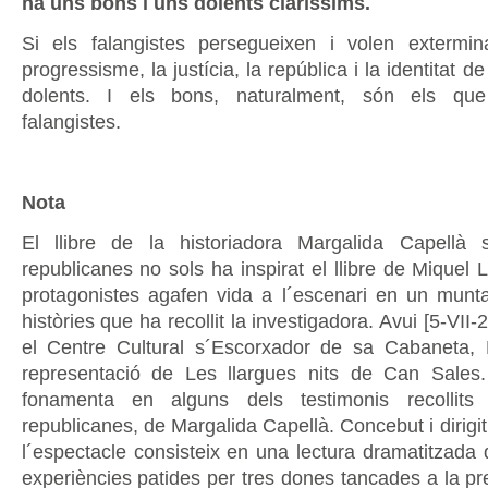
ha uns bons i uns dolents claríssims.
Si els falangistes persegueixen i volen exterminar
progressisme, la justícia, la república i la identitat d
dolents. I els bons, naturalment, són els que
falangistes.
Nota
El llibre de la historiadora Margalida Capellà
republicanes no sols ha inspirat el llibre de Miquel
protagonistes agafen vida a l´escenari en un munt
històries que ha recollit la investigadora. Avui [5-VII
el Centre Cultural s´Escorxador de sa Cabaneta, Pò
representació de Les llargues nits de Can Sales.
fonamenta en alguns dels testimonis recollits
republicanes, de Margalida Capellà. Concebut i dirigi
l´espectacle consisteix en una lectura dramatitzada 
experiències patides per tres dones tancades a la p