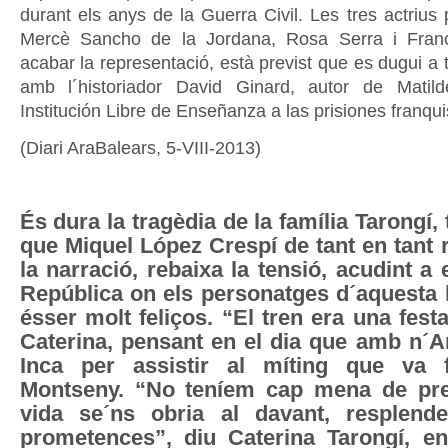
durant els anys de la Guerra Civil. Les tres actrius
Mercè Sancho de la Jordana, Rosa Serra i Fran
acabar la representació, està previst que es dugui a 
amb l´historiador David Ginard, autor de Mati
Institución Libre de Enseñanza a las prisiones franqui
(Diari AraBalears, 5-VIII-2013)
És dura la tragèdia de la família Tarongí,
que Miquel López Crespí de tant en tant r
la narració, rebaixa la tensió, acudint a 
República on els personatges d´aquesta 
ésser molt feliços. “El tren era una fest
Caterina, pensant en el dia que amb n´A
Inca per assistir al míting que va f
Montseny. “No teníem cap mena de pre
vida se´ns obria al davant, resplend
prometences”, diu Caterina Tarongí, 