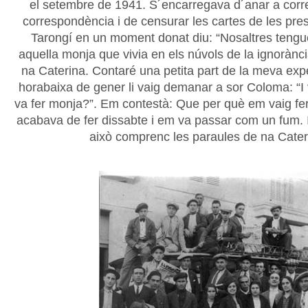
el setembre de 1941. S´encarregava d´anar a correu
correspondència i de censurar les cartes de les pre
Tarongí en un moment donat diu: “Nosaltres teng
aquella monja que vivia en els núvols de la ignorànci
na Caterina. Contaré una petita part de la meva exp
horabaixa de gener li vaig demanar a sor Coloma: “I
va fer monja?”. Em contestà: Que per què em vaig fer
acabava de fer dissabte i em va passar com un fum. I 
això comprenc les paraules de na Cater